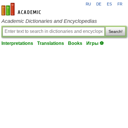
RU
DE
ES
FR
en-academic.com
Academic Dictionaries and Encyclopedias
Search!
Interpretations
Translations
Books
Игры ⚽