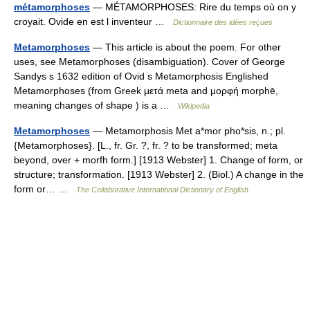
métamorphoses
— MÉTAMORPHOSES: Rire du temps où on y
croyait. Ovide en est l inventeur …
Dictionnaire des idées reçues
Metamorphoses
— This article is about the poem. For other
uses, see Metamorphoses (disambiguation). Cover of George
Sandys s 1632 edition of Ovid s Metamorphosis Englished
Metamorphoses (from Greek μετά meta and μορφή morphē,
meaning changes of shape ) is a …
Wikipedia
Metamorphoses
— Metamorphosis Met a*mor pho*sis, n.; pl.
{Metamorphoses}. [L., fr. Gr. ?, fr. ? to be transformed; meta
beyond, over + morfh form.] [1913 Webster] 1. Change of form, or
structure; transformation. [1913 Webster] 2. (Biol.) A change in the
form or… …
The Collaborative International Dictionary of English