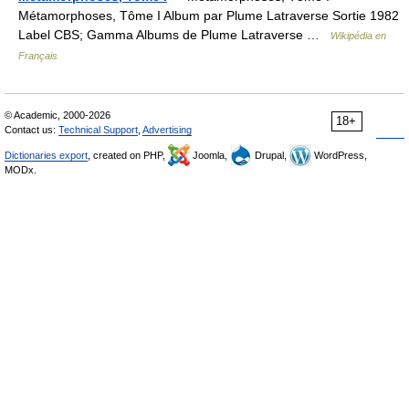
Métamorphoses, Tôme I Album par Plume Latraverse Sortie 1982
Label CBS; Gamma Albums de Plume Latraverse …
Wikipédia en
Français
© Academic, 2000-2026
18+
Contact us:
Technical Support
,
Advertising
Dictionaries export
, created on PHP,
Joomla,
Drupal,
WordPress,
MODx.