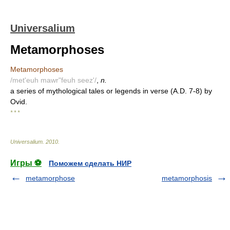
Universalium
Metamorphoses
Metamorphoses
/met'euh mawr"feuh seez'/
,
n.
a series of mythological tales or legends in verse (A.D. 7-8) by
Ovid.
* * *
Universalium
.
2010
.
Игры ⚽
Поможем сделать НИР
metamorphose
metamorphosis