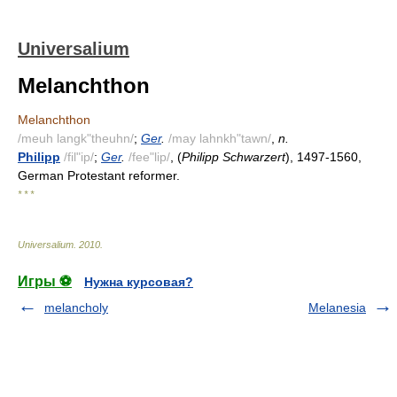
Universalium
Melanchthon
Melanchthon
/meuh langk"theuhn/
;
Ger
.
/may lahnkh"tawn/
,
n.
Philipp
/fil"ip/
;
Ger
.
/fee"lip/
, (
Philipp Schwarzert
), 1497-1560,
German Protestant reformer.
* * *
Universalium
.
2010
.
Игры ⚽
Нужна курсовая?
melancholy
Melanesia