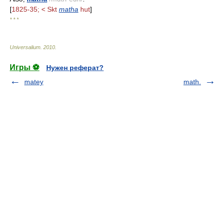
[
1825-35; < Skt
matha
hut
]
* * *
Universalium
.
2010
.
Игры ⚽
Нужен реферат?
matey
math.