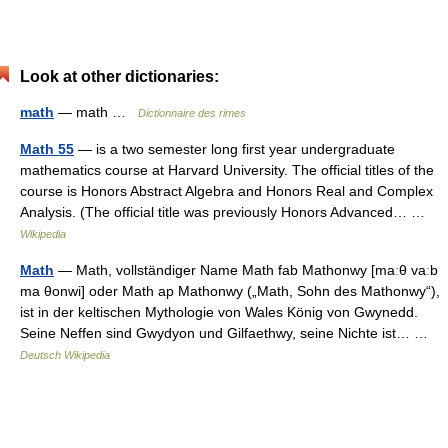
Look at other dictionaries:
math
— math …
Dictionnaire des rimes
Math 55
— is a two semester long first year undergraduate
mathematics course at Harvard University. The official titles of the
course is Honors Abstract Algebra and Honors Real and Complex
Analysis. (The official title was previously Honors Advanced… …
Wikipedia
Math
— Math, vollständiger Name Math fab Mathonwy [maːθ vaːb
ma θonwi] oder Math ap Mathonwy („Math, Sohn des Mathonwy“),
ist in der keltischen Mythologie von Wales König von Gwynedd.
Seine Neffen sind Gwydyon und Gilfaethwy, seine Nichte ist… …
Deutsch Wikipedia