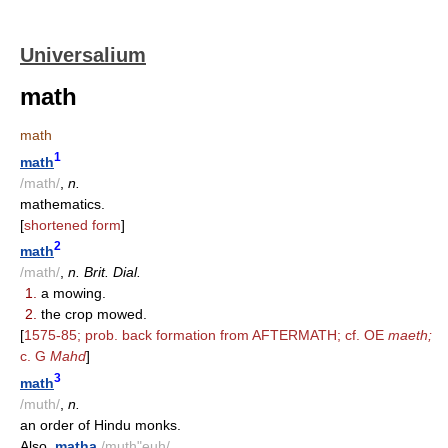
Universalium
math
math
1
math
/math/
,
n.
mathematics.
[
shortened form
]
2
math
/math/
,
n. Brit. Dial.
1.
a mowing.
2.
the crop mowed.
[
1575-85; prob. back formation from AFTERMATH; cf. OE
maeth;
c. G
Mahd
]
3
math
/muth/
,
n.
an order of Hindu monks.
Also,
matha
/muth"euh/
.