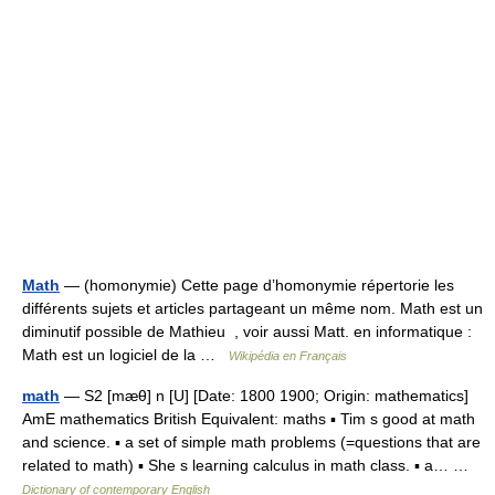
Math
— (homonymie) Cette page d’homonymie répertorie les
différents sujets et articles partageant un même nom. Math est un
diminutif possible de Mathieu , voir aussi Matt. en informatique :
Math est un logiciel de la …
Wikipédia en Français
math
— S2 [mæθ] n [U] [Date: 1800 1900; Origin: mathematics]
AmE mathematics British Equivalent: maths ▪ Tim s good at math
and science. ▪ a set of simple math problems (=questions that are
related to math) ▪ She s learning calculus in math class. ▪ a… …
Dictionary of contemporary English