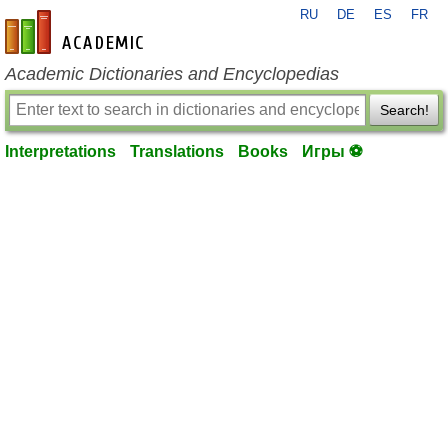
RU
DE
ES
FR
en-academic.com
Academic Dictionaries and Encyclopedias
Search!
Interpretations
Translations
Books
Игры ⚽