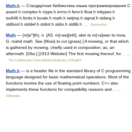
Math.h
— Стандартная библиотека языка программирования С
assert.h complex.h ctype.h errno.h fenv.h float.h inttypes.h
iso646.h limits.h locale.h math.h setjmp.h signal.h stdarg.h
stdbool.h stddef.h stdint.h stdio.h stdlib.h …
Википедия
Math
— (m[a^]th), n. [AS. m[=ae][eth]; akin to m[=a]wan to mow,
G. mahd math. See {Mow} to cut (grass).] A mowing, or that which
is gathered by mowing; chiefly used in composition; as, an
aftermath. [Obs.] [1913 Webster] The first mowing thereof, for… …
The Collaborative International Dictionary of English
Math.h
— is a header file in the standard library of C programming
language designed for basic mathematical operations. Most of the
functions involve the use of floating point numbers. C++ also
implements these functions for compatibility reasons and… …
Wikipedia