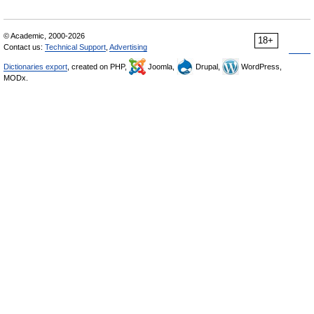
© Academic, 2000-2026
18+
Contact us:
Technical Support
,
Advertising
Dictionaries export
, created on PHP,
Joomla,
Drupal,
WordPress,
MODx.