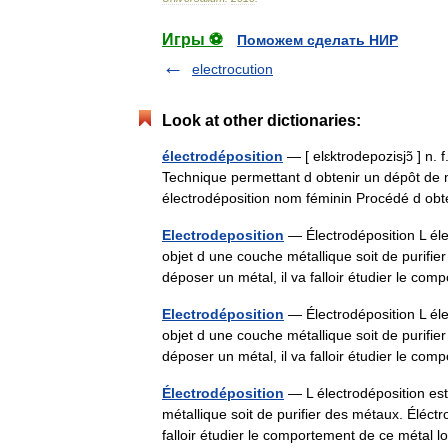
Игры ⚽
Поможем сделать НИР
electrocution
Look at other dictionaries:
électrodéposition
— [ elɛktrodepozisjɔ̃ ] n. 
Technique permettant d obtenir un dépôt de m
électrodéposition nom féminin Procédé d 
Electrodeposition
— Électrodéposition L éle
objet d une couche métallique soit de purifi
déposer un métal, il va falloir étudier le 
Electrodéposition
— Électrodéposition L éle
objet d une couche métallique soit de purifi
déposer un métal, il va falloir étudier le 
Électrodéposition
— L électrodéposition est
métallique soit de purifier des métaux. Éléct
falloir étudier le comportement de ce métal