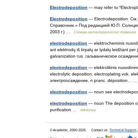
Electrodeposition
— may refer to:*Electrop
Electrodeposition
— Electrodeposition. См
Справочник.» Под редакцией Ю.П. Солнце
2003 г.) …
Словарь металлургических терминов
electrodeposition
— elektrocheminis nusodi
ant elektrodų iš tirpalų ar lydalų leidžiant per
galvanization rus. гальваническое осажд
electrodeposition
— elektrolitinis nusodinima
electrolytic deposition; electroplating vok. 
электроосаждение, n pranc. déposition…
electrodeposition
— noun see electrodepo
electrodeposition
— noun The deposition of 
purification …
Wiktionary
© Academic, 2000-2026
Contact us:
Technical Support
,