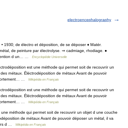
electroencephalography
f. • 1930; de électro et déposition, de se déposer ♦ Matér.
étal, de peinture par électrolyse. ⇒ cadmiage, rhodiage. ●
obtention d un… …
Encyclopédie Universelle
ctrodéposition est une méthode qui permet soit de recouvrir un
er des métaux. Éléctrodéposition de métaux Avant de pouvoir
comportement… …
Wikipédia en Français
ctrodéposition est une méthode qui permet soit de recouvrir un
er des métaux. Éléctrodéposition de métaux Avant de pouvoir
comportement… …
Wikipédia en Français
 une méthode qui permet soit de recouvrir un objet d une couche
rodéposition de métaux Avant de pouvoir déposer un métal, il va
 lors d …
Wikipédia en Français