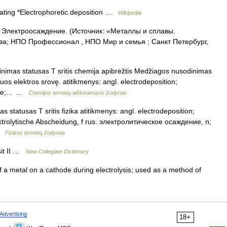
lating *Electrophoretic deposition …
Wikipedia
. Электроосаждение. (Источник: «Металлы и сплавы.
ва; НПО Профессионал , НПО Мир и семья ; Санкт Петербург,
nimas statusas T sritis chemija apibrėžtis Medžiagos nusodinimas
 juos elektros srovę. atitikmenys: angl. electrodeposition;
ение;… …
Chemijos terminų aiškinamasis žodynas
s statusas T sritis fizika atitikmenys: angl. electrodeposition;
elektrolytische Abscheidung, f rus. электролитическое осаждение, n;
 …
Fizikos terminų žodynas
sit II …
New Collegiate Dictionary
a metal on a cathode during electrolysis; used as a method of
Advertising
18+