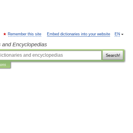
Remember this site
Embed dictionaries into your website
EN
s and Encyclopedias
Search!
ions