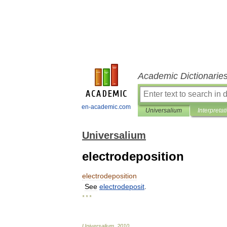
Academic Dictionarie
en-academic.com
Universalium
Interpretat
Universalium
electrodeposition
electrodeposition
See
electrodeposit
.
* * *
Universalium
.
2010
.