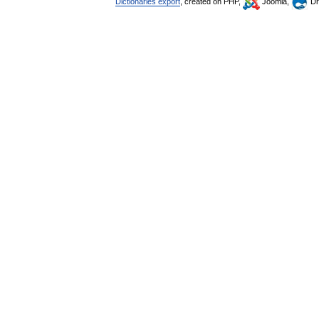
Dictionaries export
, created on PHP,
Joomla,
Dr