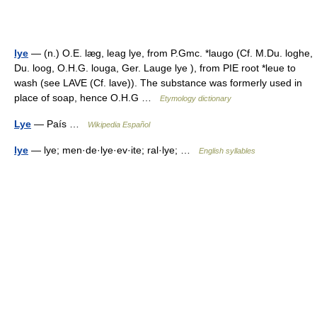
lye
— (n.) O.E. læg, leag lye, from P.Gmc. *laugo (Cf. M.Du. loghe,
Du. loog, O.H.G. louga, Ger. Lauge lye ), from PIE root *leue to
wash (see LAVE (Cf. lave)). The substance was formerly used in
place of soap, hence O.H.G …
Etymology dictionary
Lye
— País …
Wikipedia Español
lye
— lye; men·de·lye·ev·ite; ral·lye; …
English syllables