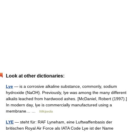
Look at other dictionaries:
Lye
— is a corrosive alkaline substance, commonly, sodium
hydroxide (NaOH). Previously, lye was among the many different
alkalis leached from hardwood ashes. [McDaniel, Robert (1997).]
In modern day, lye is commercially manufactured using a
membrane… …
Wikipedia
LYE
— steht für: RAF Lyneham, eine Luftwaffenbasis der
britischen Royal Air Force als IATA Code Lye ist der Name