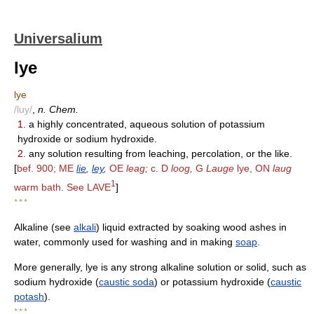
Universalium
lye
lye
/luy/
,
n. Chem.
1.
a highly concentrated, aqueous solution of potassium
hydroxide or sodium hydroxide.
2.
any solution resulting from leaching, percolation, or the like.
[
bef. 900; ME
lie
,
ley
,
OE
leag;
c. D
loog,
G
Lauge
lye, ON
laug
1
warm bath. See LAVE
]
* * *
Alkaline (see
alkali
) liquid extracted by soaking wood ashes in
water, commonly used for washing and in making
soap
.
More generally, lye is any strong alkaline solution or solid, such as
sodium hydroxide (
caustic soda
) or potassium hydroxide (
caustic
potash
).
* * *