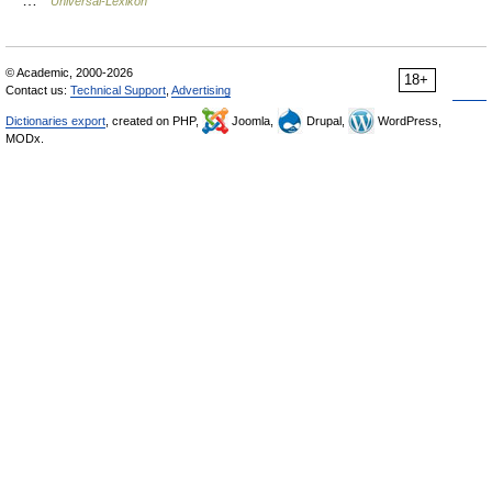
Universal-Lexikon
© Academic, 2000-2026
18+
Contact us:
Technical Support
,
Advertising
Dictionaries export
, created on PHP,
Joomla,
Drupal,
WordPress,
MODx.