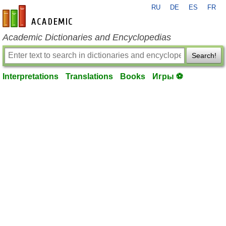
RU
DE
ES
FR
en-academic.com
Academic Dictionaries and Encyclopedias
Search!
Interpretations
Translations
Books
Игры ⚽