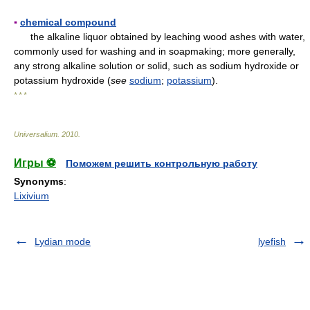
▪
chemical compound
the alkaline liquor obtained by leaching wood ashes with water,
commonly used for washing and in soapmaking; more generally,
any strong alkaline solution or solid, such as sodium hydroxide or
potassium hydroxide (
see
sodium
;
potassium
).
* * *
Universalium
.
2010
.
Игры ⚽
Поможем решить контрольную работу
Synonyms
:
Lixivium
Lydian mode
lyefish