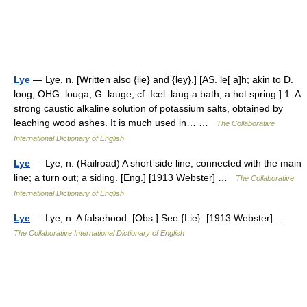
Lye
— Lye, n. [Written also {lie} and {ley}.] [AS. le[ a]h; akin to D.
loog, OHG. louga, G. lauge; cf. Icel. laug a bath, a hot spring.] 1. A
strong caustic alkaline solution of potassium salts, obtained by
leaching wood ashes. It is much used in… …
The Collaborative
International Dictionary of English
Lye
— Lye, n. (Railroad) A short side line, connected with the main
line; a turn out; a siding. [Eng.] [1913 Webster] …
The Collaborative
International Dictionary of English
Lye
— Lye, n. A falsehood. [Obs.] See {Lie}. [1913 Webster] …
The Collaborative International Dictionary of English