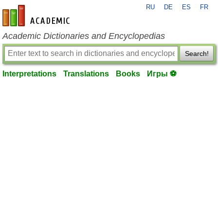
RU
DE
ES
FR
en-academic.com
Academic Dictionaries and Encyclopedias
Search!
Interpretations
Translations
Books
Игры ⚽