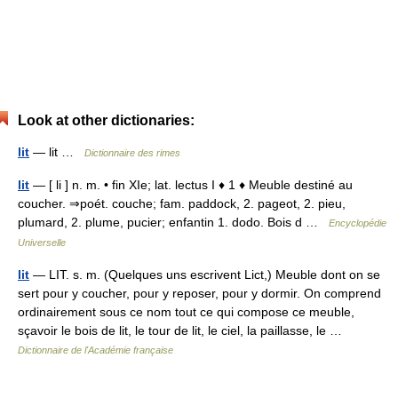
Look at other dictionaries:
lit
— lit …
Dictionnaire des rimes
lit
— [ li ] n. m. • fin XIe; lat. lectus I ♦ 1 ♦ Meuble destiné au
coucher. ⇒poét. couche; fam. paddock, 2. pageot, 2. pieu,
plumard, 2. plume, pucier; enfantin 1. dodo. Bois d …
Encyclopédie
Universelle
lit
— LIT. s. m. (Quelques uns escrivent Lict,) Meuble dont on se
sert pour y coucher, pour y reposer, pour y dormir. On comprend
ordinairement sous ce nom tout ce qui compose ce meuble,
sçavoir le bois de lit, le tour de lit, le ciel, la paillasse, le …
Dictionnaire de l'Académie française