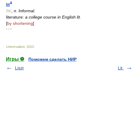
4
lit
/lit/
,
n. Informal.
literature:
a college course in English lit.
[
by shortening
]
* * *
Universalium
.
2010
.
Игры ⚽
Поможем сделать НИР
Liszt
Lit.