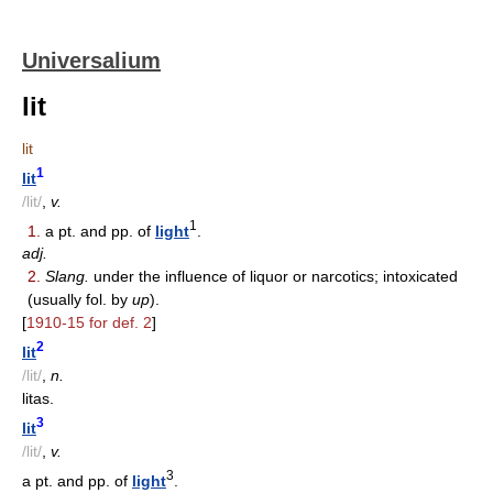
Universalium
lit
lit
1
lit
/lit/
,
v.
1
1.
a pt. and pp. of
light
.
adj.
2.
Slang.
under the influence of liquor or narcotics; intoxicated
(usually fol. by
up
).
[
1910-15 for def. 2
]
2
lit
/lit/
,
n.
litas.
3
lit
/lit/
,
v.
3
a pt. and pp. of
light
.