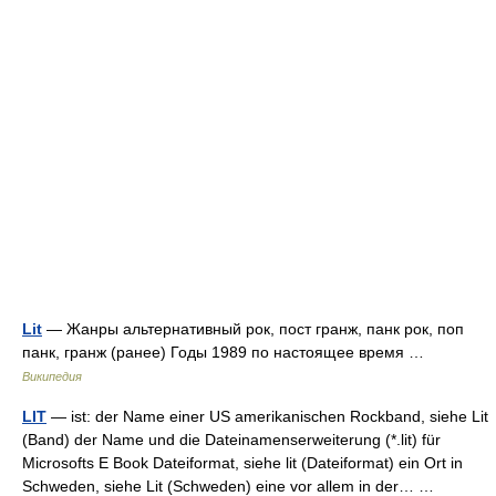
Lit
— Жанры альтернативный рок, пост гранж, панк рок, поп
панк, гранж (ранее) Годы 1989 по настоящее время …
Википедия
LIT
— ist: der Name einer US amerikanischen Rockband, siehe Lit
(Band) der Name und die Dateinamenserweiterung (*.lit) für
Microsofts E Book Dateiformat, siehe lit (Dateiformat) ein Ort in
Schweden, siehe Lit (Schweden) eine vor allem in der… …