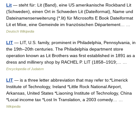
Lit
— steht für: Lit (Band), eine US amerikanische Rockband Lit
(Schweden), einen Ort in Schweden Lit (Dateiformat), Name und
Dateinamenserweiterung (*.lit) für Microsofts E Book Dateiformat
Lit et Mixe, eine Gemeinde im französischen Département… …
Deutsch Wikipedia
LIT
— LIT, U.S. family, prominent in Philadelphia, Pennsylvania, in
the 19th–20th centuries. The Philadelphia department store
operation known as Lit Brothers was first established in 1891 as a
dress and millinery shop by RACHEL P. LIT (1858–1919;… …
Encyclopedia of Judaism
LIT
— is a three letter abbreviation that may refer to:*Limerick
Institute of Technology, Ireland *Little Rock National Airport,
Arkansas, United States *Liaoning Institute of Technology, China
*Local income tax *Lost In Translation, a 2003 comedy… …
Wikipedia