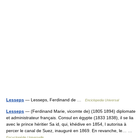
Lesseps
— Lesseps, Ferdinand de …
Enciclopedia Universal
Lesseps
— (Ferdinand Marie, vicomte de) (1805 1894) diplomate
et administrateur français. Consul en égypte (1833 1838), il se lia
avec le prince héritier Sa id, qui, khédive en 1854, l autorisa à
percer le canal de Suez, inauguré en 1869. En revanche, le… …
Encyclopédie Universelle