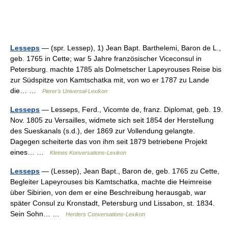
Lesseps
— (spr. Lessep), 1) Jean Bapt. Barthelemi, Baron de L.,
geb. 1765 in Cette; war 5 Jahre französischer Viceconsul in
Petersburg. machte 1785 als Dolmetscher Lapeyrouses Reise bis
zur Südspitze von Kamtschatka mit, von wo er 1787 zu Lande
die… …
Pierer's Universal-Lexikon
Lesseps
— Lesseps, Ferd., Vicomte de, franz. Diplomat, geb. 19.
Nov. 1805 zu Versailles, widmete sich seit 1854 der Herstellung
des Sueskanals (s.d.), der 1869 zur Vollendung gelangte.
Dagegen scheiterte das von ihm seit 1879 betriebene Projekt
eines… …
Kleines Konversations-Lexikon
Lesseps
— (Lessep), Jean Bapt., Baron de, geb. 1765 zu Cette,
Begleiter Lapeyrouses bis Kamtschatka, machte die Heimreise
über Sibirien, von dem er eine Beschreibung herausgab, war
später Consul zu Kronstadt, Petersburg und Lissabon, st. 1834.
Sein Sohn… …
Herders Conversations-Lexikon