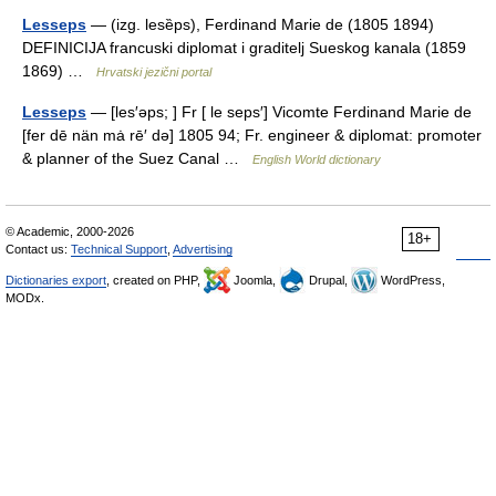
Lesseps
— (izg. lesȅps), Ferdinand Marie de (1805 1894)
DEFINICIJA francuski diplomat i graditelj Sueskog kanala (1859
1869) …
Hrvatski jezični portal
Lesseps
— [les′əps; ] Fr [ le seps′] Vicomte Ferdinand Marie de
[fer dē nän mȧ rē′ də] 1805 94; Fr. engineer & diplomat: promoter
& planner of the Suez Canal …
English World dictionary
© Academic, 2000-2026
18+
Contact us:
Technical Support
,
Advertising
Dictionaries export
, created on PHP,
Joomla,
Drupal,
WordPress,
MODx.