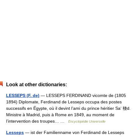
Look at other dictionaries:
LESSEPS (F. de)
— LESSEPS FERDINAND vicomte de (1805
1894) Diplomate, Ferdinand de Lesseps occupa des postes
successifs en Égypte, où il devint l’ami du prince héritier Sa‘ 稜d.
Ministre à Madrid, puis à Rome en 1849, au moment de
l’intervention des troupes… …
Encyclopédie Universelle
Lesseps
— ist der Familienname von Ferdinand de Lesseps