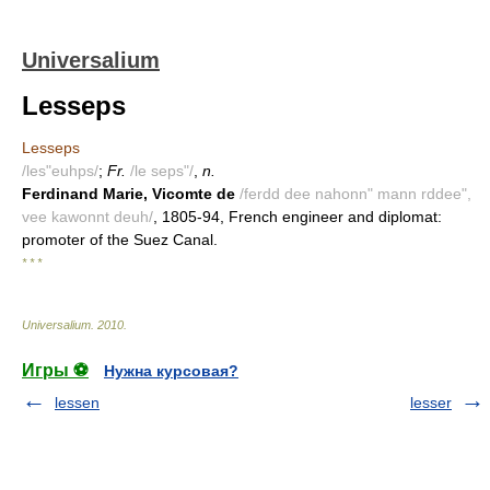
Universalium
Lesseps
Lesseps
/les"euhps/
;
Fr.
/le seps"/
,
n.
Ferdinand Marie, Vicomte de
/ferdd dee nahonn" mann rddee",
vee kawonnt deuh/
, 1805-94, French engineer and diplomat:
promoter of the Suez Canal.
* * *
Universalium
.
2010
.
Игры ⚽
Нужна курсовая?
lessen
lesser