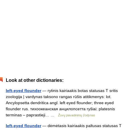
Look at other dictionaries:
left-eyed flounder
— rytinis kairiaakis botas statusas T sritis
zoologija | vardynas taksono rangas rūšis atitikmenys: lot.
Ancylopsetta dendritica angl. left eyed flounder; three eyed
flounder rus. тихоокеанская анцилопсетта ryšiai: platesnis
terminas – paprastieji… …
Žuvų pavadinimų žodynas
left-eyed flounder
— dėmėtasis kairiaakis paltusas statusas T