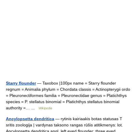
Starry flounder
— Taxobox |100px name = Starry flounder
regnum = Animalia phylum = Chordata classis = Actinopterygii ordo
= Pleuronectiformes familia = Pleuronectidae genus = Platichthys
species = P. stellatus binomial = Platichthys stellatus binomial
authority =… …
Wikipedia
Ancylopsetta dendritica
— rytinis kairiaakis botas statusas T
sritis zoologija | vardynas taksono rangas rūšis atitikmenys: lot.
Ancylopsetta dendritica angl. left eyed flounder; three eyed