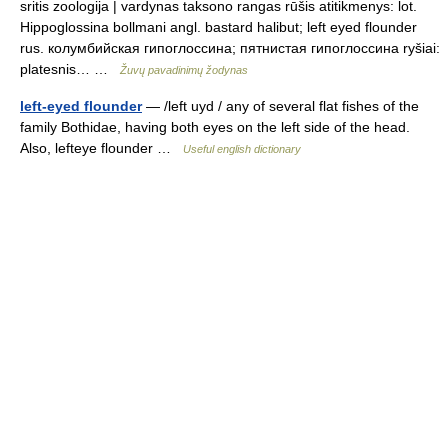
sritis zoologija | vardynas taksono rangas rūšis atitikmenys: lot.
Hippoglossina bollmani angl. bastard halibut; left eyed flounder
rus. колумбийская гипоглоссина; пятнистая гипоглоссина ryšiai:
platesnis… …
Žuvų pavadinimų žodynas
left-eyed flounder
— /left uyd / any of several flat fishes of the
family Bothidae, having both eyes on the left side of the head.
Also, lefteye flounder …
Useful english dictionary