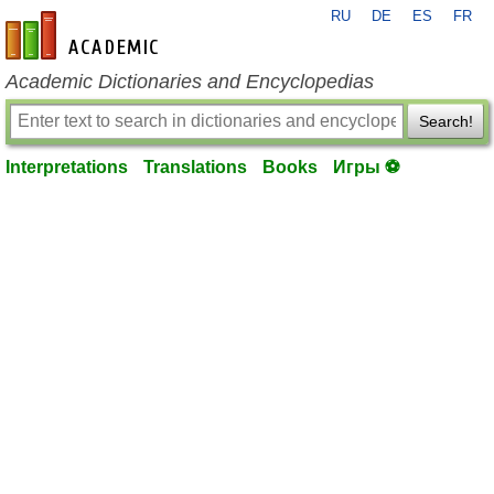
RU
DE
ES
FR
en-academic.com
Academic Dictionaries and Encyclopedias
Search!
Interpretations
Translations
Books
Игры ⚽