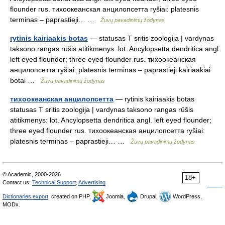
flounder rus. тихоокеанская анцилопсетта ryšiai: platesnis
terminas – paprastieji… …
Žuvų pavadinimų žodynas
rytinis kairiaakis botas
— statusas T sritis zoologija | vardynas
taksono rangas rūšis atitikmenys: lot. Ancylopsetta dendritica angl.
left eyed flounder; three eyed flounder rus. тихоокеанская
анцилопсетта ryšiai: platesnis terminas – paprastieji kairiaakiai
botai …
Žuvų pavadinimų žodynas
тихоокеанская анцилопсетта
— rytinis kairiaakis botas
statusas T sritis zoologija | vardynas taksono rangas rūšis
atitikmenys: lot. Ancylopsetta dendritica angl. left eyed flounder;
three eyed flounder rus. тихоокеанская анцилопсетта ryšiai:
platesnis terminas – paprastieji… …
Žuvų pavadinimų žodynas
© Academic, 2000-2026
18+
Contact us:
Technical Support
,
Advertising
Dictionaries export
, created on PHP,
Joomla,
Drupal,
WordPress,
MODx.