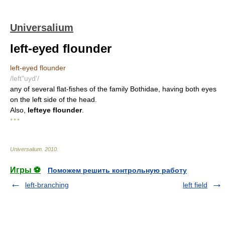
Universalium
left-eyed flounder
left-eyed flounder
/left"uyd'/
any of several flat-fishes of the family Bothidae, having both eyes
on the left side of the head.
Also,
lefteye flounder
.
* * *
Universalium
.
2010
.
Игры ⚽
Поможем решить контрольную работу
left-branching
left field