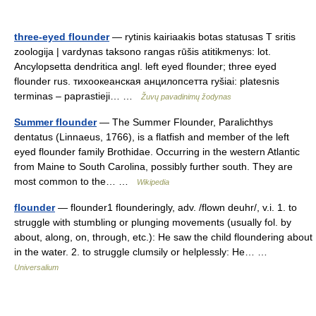
three-eyed flounder
— rytinis kairiaakis botas statusas T sritis
zoologija | vardynas taksono rangas rūšis atitikmenys: lot.
Ancylopsetta dendritica angl. left eyed flounder; three eyed
flounder rus. тихоокеанская анцилопсетта ryšiai: platesnis
terminas – paprastieji… …
Žuvų pavadinimų žodynas
Summer flounder
— The Summer Flounder, Paralichthys
dentatus (Linnaeus, 1766), is a flatfish and member of the left
eyed flounder family Brothidae. Occurring in the western Atlantic
from Maine to South Carolina, possibly further south. They are
most common to the… …
Wikipedia
flounder
— flounder1 flounderingly, adv. /flown deuhr/, v.i. 1. to
struggle with stumbling or plunging movements (usually fol. by
about, along, on, through, etc.): He saw the child floundering about
in the water. 2. to struggle clumsily or helplessly: He… …
Universalium