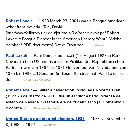
Robert Laxalt
— (1923 March 23, 2001) was a Basque American
writer from Nevada. [Rio, David.
[http://www2.library.unr.edu/journals/Rio/robertlaxalt.pdf Robert
Laxalt: A Basque Pioneer in the American Literary West ] (Adobe
Acrobat *.PDF document)] Sweet Promised …
Wikipedia
Paul Laxalt
— Paul Dominique Laxalt (* 2. August 1922 in Reno,
Nevada) ist ein US amerikanischer Politiker der Republikanischen
Partei. Er war von 1967 bis 1971 Gouverneur von Nevada und von
1975 bis 1987 US Senator für diesen Bundesstaat. Paul Laxalt ist
der… …
Deutsch Wikipedia
Robert Laxalt
— Saltar a navegación, búsqueda Robert Laxalt
(1923 23 de marzo de 2001) fue un escritor estadounidense del
estado de Nevada. Su familia era de origen vasco.[1] Contenido 1
Biografía 2 …
Wikipedia Español
United States presidential election, 1988
— 1984 ← November
8, 1988 → 1992 …
Wikipedia