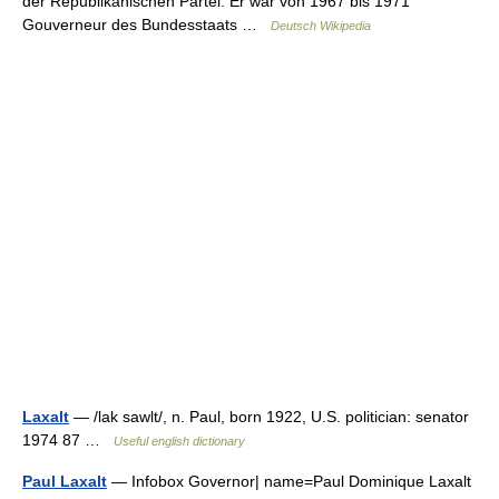
der Republikanischen Partei. Er war von 1967 bis 1971
Gouverneur des Bundesstaats …
Deutsch Wikipedia
Laxalt
— /lak sawlt/, n. Paul, born 1922, U.S. politician: senator
1974 87 …
Useful english dictionary
Paul Laxalt
— Infobox Governor| name=Paul Dominique Laxalt