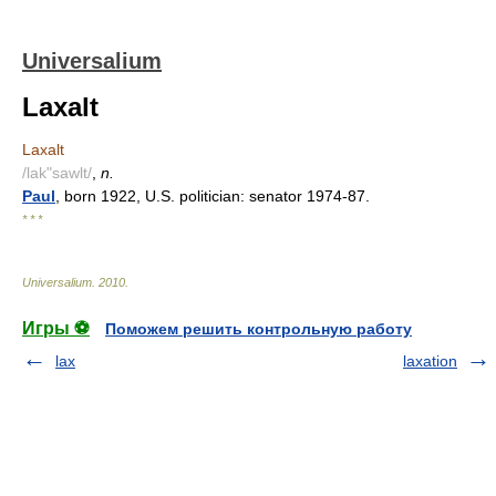
Universalium
Laxalt
Laxalt
/lak"sawlt/
,
n.
Paul
, born 1922, U.S. politician: senator 1974-87.
* * *
Universalium
.
2010
.
Игры ⚽
Поможем решить контрольную работу
lax
laxation