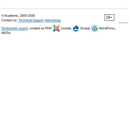
© Academic, 2000-2026
18+
Contact us:
Technical Support
,
Advertising
Dictionaries export
, created on PHP,
Joomla,
Drupal,
WordPress,
MODx.