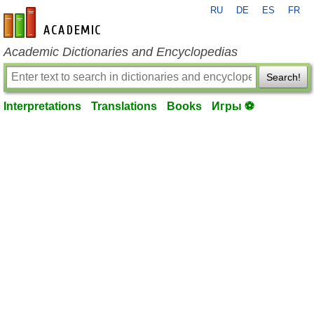
RU
DE
ES
FR
en-academic.com
Academic Dictionaries and Encyclopedias
Search!
Interpretations
Translations
Books
Игры ⚽