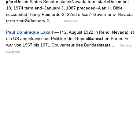
jr/sr=United States Senator state=Nevada term start=December
18, 1974 term end=January 3, 1987 preceded=Alan H. Bible
succeeded=Harry Reid order2=22nd office2=Governor of Nevada
term start2=January 2,… …
Wikipedia
Paul Dominique Laxalt
— (* 2. August 1922 in Reno, Nevada) ist
ein US amerikanischer Politiker der Republikanischen Partei. Er
war von 1967 bis 1971 Gouverneur des Bundesstaats …
Deutsch
Wikipedia