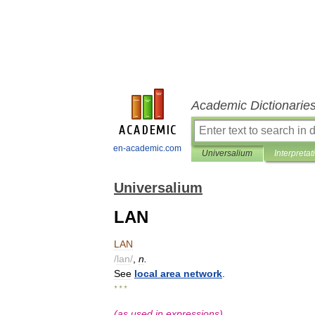
Academic Dictionarie
en-academic.com
Universalium
Interpretat
Universalium
LAN
LAN
/
lan
/
,
n
.
See
local
area
network
.
* * *
(
as
used
in
expressions
)