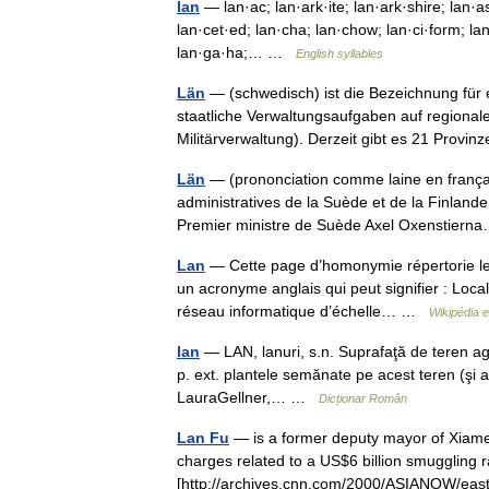
lan
— lan·ac; lan·ark·ite; lan·ark·shire; lan·as
lan·cet·ed; lan·cha; lan·chow; lan·ci·form; lan
lan·ga·ha;… …
English syllables
Län
— (schwedisch) ist die Bezeichnung für
staatliche Verwaltungsaufgaben auf regiona
Militärverwaltung). Derzeit gibt es 21 Prov
Län
— (prononciation comme laine en françai
administratives de la Suède et de la Finlande (l
Premier ministre de Suède Axel Oxenstie
Lan
— Cette page d’homonymie répertorie les
un acronyme anglais qui peut signifier : Loca
réseau informatique d’échelle… …
Wikipédia 
lan
— LAN, lanuri, s.n. Suprafaţă de teren agr
p. ext. plantele semănate pe acest teren (şi af
LauraGellner,… …
Dicționar Român
Lan Fu
— is a former deputy mayor of Xiamen
charges related to a US$6 billion smuggling ra
[http://archives.cnn.com/2000/ASIANOW/e