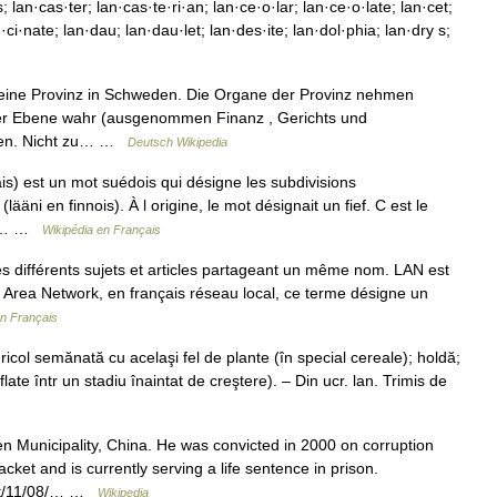
; lan·cas·ter; lan·cas·te·ri·an; lan·ce·o·lar; lan·ce·o·late; lan·cet;
·ci·nate; lan·dau; lan·dau·let; lan·des·ite; lan·dol·phia; lan·dry s;
 eine Provinz in Schweden. Die Organe der Provinz nehmen
ler Ebene wahr (ausgenommen Finanz , Gerichts und
inzen. Nicht zu… …
Deutsch Wikipedia
s) est un mot suédois qui désigne les subdivisions
ääni en finnois). À l origine, le mot désignait un fief. C est le
rna… …
Wikipédia en Français
 différents sujets et articles partageant un même nom. LAN est
l Area Network, en français réseau local, ce terme désigne un
en Français
icol semănată cu acelaşi fel de plante (în special cereale); holdă;
late într un stadiu înaintat de creştere). – Din ucr. lan. Trimis de
 Municipality, China. He was convicted in 2000 on corruption
cket and is currently serving a life sentence in prison.
ast/11/08/… …
Wikipedia