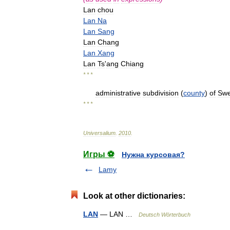
Lan
chou
Lan
Na
Lan
Sang
Lan
Chang
Lan
Xang
Lan
Ts
'
ang
Chiang
* * *
administrative
subdivision
(
county
)
of
Sw
* * *
Universalium
.
2010
.
Игры ⚽
Нужна курсовая?
Lamy
Look at other dictionaries:
LAN
— LAN …
Deutsch Wörterbuch