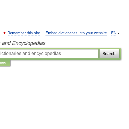
Remember this site
Embed dictionaries into your website
EN
s and Encyclopedias
Search!
ions