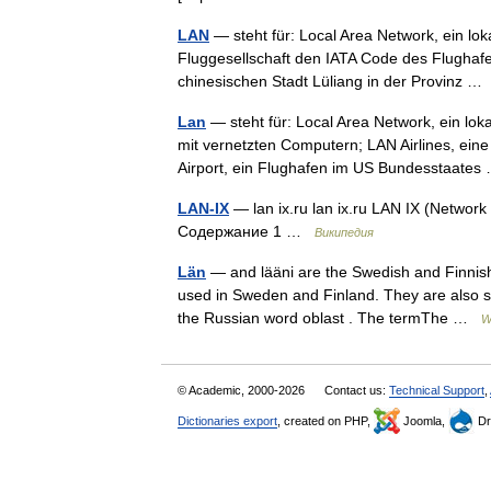
LAN
— steht für: Local Area Network, ein lok
Fluggesellschaft den IATA Code des Flughafe
chinesischen Stadt Lüliang in der Provinz 
Lan
— steht für: Local Area Network, ein lok
mit vernetzten Computern; LAN Airlines, ein
Airport, ein Flughafen im US Bundesstaat
LAN-IX
— lan ix.ru lan ix.ru LAN IX (Netwo
Содержание 1 …
Википедия
Län
— and lääni are the Swedish and Finnish 
used in Sweden and Finland. They are also so
the Russian word oblast . The termThe …
W
© Academic, 2000-2026
Contact us:
Technical Support
,
Dictionaries export
, created on PHP,
Joomla,
Dr