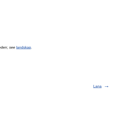
eden
;
see
landskap
.
Lana