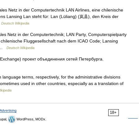
ales Netz in der Computertechnik LAN Airlines, eine chilenische
ns Lansing Lan steht für: Lan (Lüliang) (岚县), den Kreis der
…
Deutsch Wikipedia
ales Netz in der Computertechnik; LAN Party, Computerspielparty
e chilenische Fluggesellschaft nach dem ICAO Code; Lansing
es …
Deutsch Wikipedia
rk Exchange) проект объединения сетей Петербурга.
language terms, respectively, for the administrative divisions
metimes used in other countries, especially as a translation of
ikipedia
Advertising
18+
upal,
WordPress, MODx.