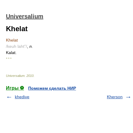
Universalium
Khelat
Khelat
/keuh laht"/
,
n.
Kalat.
* * *
Universalium
.
2010
.
Игры ⚽
Поможем сделать НИР
khedive
Kherson