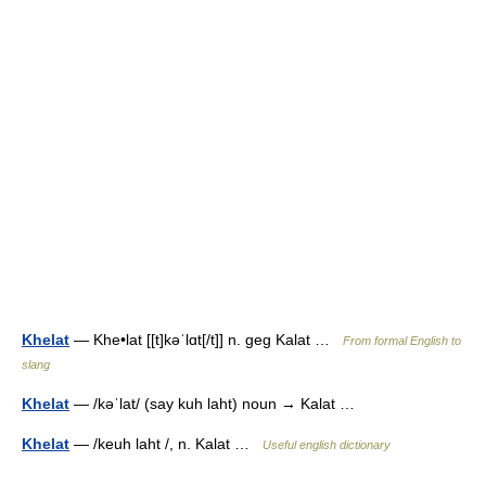
Khelat
— Khe•lat [[t]kəˈlɑt[/t]] n. geg Kalat …
From formal English to
slang
Khelat
— /kəˈlat/ (say kuh laht) noun → Kalat …
Khelat
— /keuh laht /, n. Kalat …
Useful english dictionary