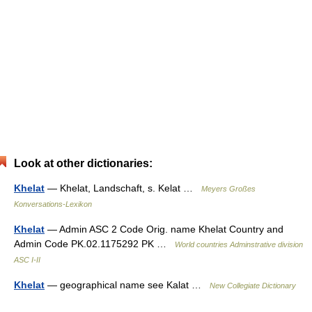
Look at other dictionaries:
Khelat
— Khelat, Landschaft, s. Kelat …
Meyers Großes
Konversations-Lexikon
Khelat
— Admin ASC 2 Code Orig. name Khelat Country and
Admin Code PK.02.1175292 PK …
World countries Adminstrative division
ASC I-II
Khelat
— geographical name see Kalat …
New Collegiate Dictionary