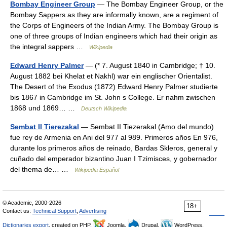
Bombay Engineer Group
— The Bombay Engineer Group, or the
Bombay Sappers as they are informally known, are a regiment of
the Corps of Engineers of the Indian Army. The Bombay Group is
one of three groups of Indian engineers which had their origin as
the integral sappers …
Wikipedia
Edward Henry Palmer
— (* 7. August 1840 in Cambridge; † 10.
August 1882 bei Khelat et Nakhl) war ein englischer Orientalist.
The Desert of the Exodus (1872) Edward Henry Palmer studierte
bis 1867 in Cambridge im St. John s College. Er nahm zwischen
1868 und 1869… …
Deutsch Wikipedia
Sembat II Tierezakal
— Sembat II Tiezerakal (Amo del mundo)
fue rey de Armenia en Ani del 977 al 989. Primeros años En 976,
durante los primeros años de reinado, Bardas Skleros, general y
cuñado del emperador bizantino Juan I Tzimisces, y gobernador
del thema de… …
Wikipedia Español
© Academic, 2000-2026
18+
Contact us:
Technical Support
,
Advertising
Dictionaries export
, created on PHP,
Joomla,
Drupal,
WordPress,