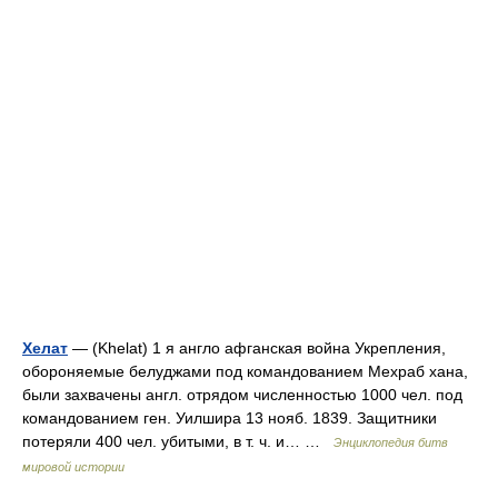
Хелат
— (Khelat) 1 я англо афганская война Укрепления,
обороняемые белуджами под командованием Мехраб хана,
были захвачены англ. отрядом численностью 1000 чел. под
командованием ген. Уилшира 13 нояб. 1839. Защитники
потеряли 400 чел. убитыми, в т. ч. и… …
Энциклопедия битв
мировой истории