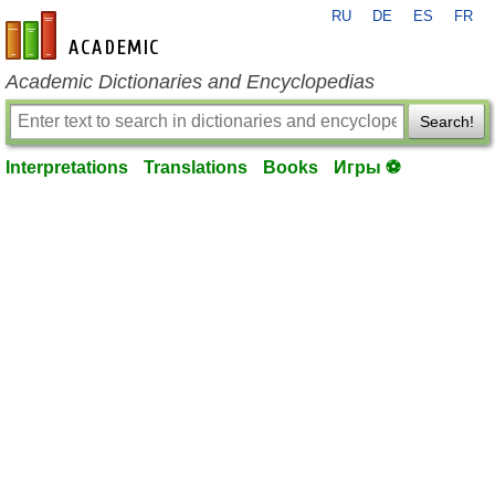
RU
DE
ES
FR
en-academic.com
Academic Dictionaries and Encyclopedias
Search!
Interpretations
Translations
Books
Игры ⚽