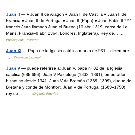
Juan II
— ● Juan II de Aragón ● Juan II de Castilla ● Juan II de
Francia ● Juan II de Portugal ● Juan II (Papa) ● Juan Pablo II * * *
francés Jean llamado Juan el Bueno (16 abr. 1319, cerca de Le
Mans, Francia–8 abr. 1364, Londres, Inglaterra). Rey de… …
Enciclopedia Universal
Juan XI
— Papa de la Iglesia católica marzo de 931 – diciembre
…
Wikipedia Español
Juan V
— puede referirse a: Juan V, papa nº 82 de la Iglesia
católica (685 686). Juan V Paleólogo (1332–1391), emperador
bizantino desde 1341. Juan V de Bretaña (1339–1399), duque de
Bretaña y conde de Montfort. Juan V de Portugal (1689–1750),
rey de… …
Wikipedia Español