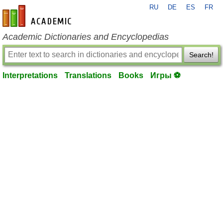
RU
DE
ES
FR
en-academic.com
Academic Dictionaries and Encyclopedias
Search!
Interpretations
Translations
Books
Игры ⚽