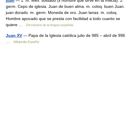
juan
— 1. m. Méx. soldado (ǁ hombre que sirve en la milicia). 2.
germ. Cepo de iglesia. Juan de buen alma. m. coloq. buen Juan.
juan dorado. m. germ. Moneda de oro. Juan lanas. m. coloq.
Hombre apocado que se presta con facilidad a todo cuanto se
quiere …
Diccionario de la lengua española
Juan XV
— Papa de la Iglesia católica julio de 985 – abril de 996
…
Wikipedia Español