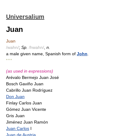
Universalium
Juan
Juan
/wahn/
;
Sp.
/hwahn/
,
n.
a male given name, Spanish form of
John
.
* * *
(as used in expressions)
Arévalo Bermejo Juan José
Bosch Gaviño Juan
Cabrillo Juan Rodríguez
Don Juan
Finlay Carlos Juan
Gómez Juan Vicente
Gris Juan
Jiménez Juan Ramón
Juan Carlos
I
Juan de Austria