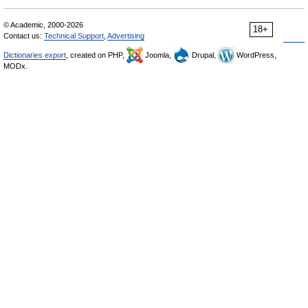
© Academic, 2000-2026
18+
Contact us:
Technical Support
,
Advertising
Dictionaries export
, created on PHP,
Joomla,
Drupal,
WordPress,
MODx.