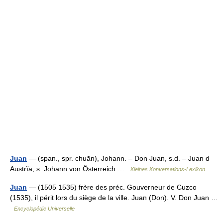
Juan
— (span., spr. chuān), Johann. – Don Juan, s.d. – Juan d
Austrĭa, s. Johann von Österreich …
Kleines Konversations-Lexikon
Juan
— (1505 1535) frère des préc. Gouverneur de Cuzco
(1535), il périt lors du siège de la ville. Juan (Don). V. Don Juan …
Encyclopédie Universelle