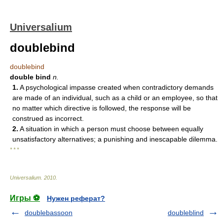
Universalium
doublebind
doublebind
double bind
n.
1.
A psychological impasse created when contradictory demands
are made of an individual, such as a child or an employee, so that
no matter which directive is followed, the response will be
construed as incorrect.
2.
A situation in which a person must choose between equally
unsatisfactory alternatives; a punishing and inescapable dilemma.
* * *
Universalium
.
2010
.
Игры ⚽
Нужен реферат?
doublebassoon
doubleblind