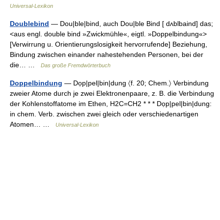
Universal-Lexikon
Doublebind
— Dou|ble|bind, auch Dou|ble Bind [ dʌblbaind] das;
<aus engl. double bind »Zwickmühle«, eigtl. »Doppelbindung«>
[Verwirrung u. Orientierungslosigkeit hervorrufende] Beziehung,
Bindung zwischen einander nahestehenden Personen, bei der
die… …
Das große Fremdwörterbuch
Doppelbindung
— Dọp|pel|bin|dung 〈f. 20; Chem.〉 Verbindung
zweier Atome durch je zwei Elektronenpaare, z. B. die Verbindung
der Kohlenstoffatome im Ethen, H2C=CH2 * * * Dọp|pel|bin|dung:
in chem. Verb. zwischen zwei gleich oder verschiedenartigen
Atomen… …
Universal-Lexikon