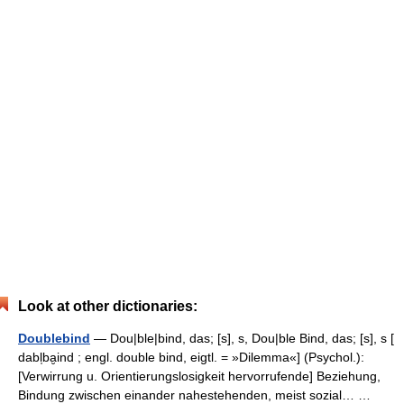
Look at other dictionaries:
Doublebind
— Dou|ble|bind, das; [s], s, Dou|ble Bind, das; [s], s [
dabl̩ba̮ind ; engl. double bind, eigtl. = »Dilemma«] (Psychol.):
[Verwirrung u. Orientierungslosigkeit hervorrufende] Beziehung,
Bindung zwischen einander nahestehenden, meist sozial… …