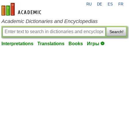
RU
DE
ES
FR
en-academic.com
Academic Dictionaries and Encyclopedias
Search!
Interpretations
Translations
Books
Игры ⚽