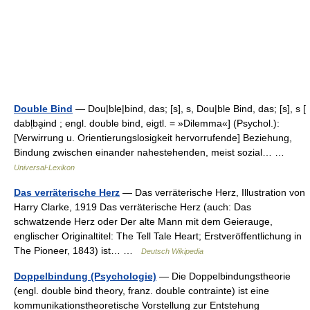
Double Bind
— Dou|ble|bind, das; [s], s, Dou|ble Bind, das; [s], s [
dabl̩ba̮ind ; engl. double bind, eigtl. = »Dilemma«] (Psychol.):
[Verwirrung u. Orientierungslosigkeit hervorrufende] Beziehung,
Bindung zwischen einander nahestehenden, meist sozial… …
Universal-Lexikon
Das verräterische Herz
— Das verräterische Herz, Illustration von
Harry Clarke, 1919 Das verräterische Herz (auch: Das
schwatzende Herz oder Der alte Mann mit dem Geierauge,
englischer Originaltitel: The Tell Tale Heart; Erstveröffentlichung in
The Pioneer, 1843) ist… …
Deutsch Wikipedia
Doppelbindung (Psychologie)
— Die Doppelbindungstheorie
(engl. double bind theory, franz. double contrainte) ist eine
kommunikationstheoretische Vorstellung zur Entstehung