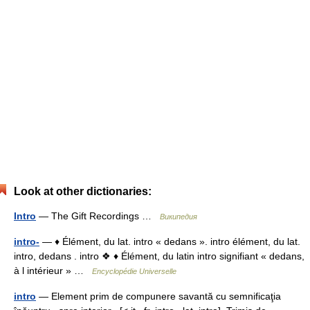
Look at other dictionaries:
Intro
— The Gift Recordings …
Википедия
intro-
— ♦ Élément, du lat. intro « dedans ». intro élément, du lat.
intro, dedans . intro ❖ ♦ Élément, du latin intro signifiant « dedans,
à l intérieur » …
Encyclopédie Universelle
intro
— Element prim de compunere savantă cu semnificaţia