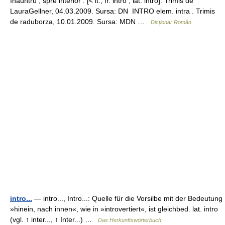
înăuntru , spre interior . [< it., fr. intro , lat. intro]. Trimis de
LauraGellner, 04.03.2009. Sursa: DN INTRO elem. intra . Trimis
de raduborza, 10.01.2009. Sursa: MDN …
Dicționar Român
intro...
— intro..., Intro...: Quelle für die Vorsilbe mit der Bedeutung
»hinein, nach innen«, wie in »introvertiert«, ist gleichbed. lat. intro
(vgl. ↑ inter..., ↑ Inter...) …
Das Herkunftswörterbuch