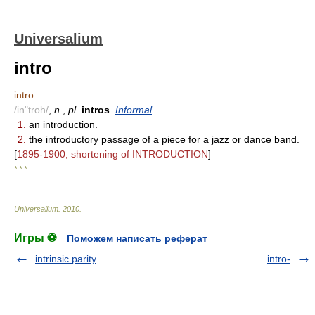
Universalium
intro
intro
/in"troh/
,
n.
,
pl.
intros
.
Informal
.
1.
an introduction.
2.
the introductory passage of a piece for a jazz or dance band.
[
1895-1900; shortening of INTRODUCTION
]
* * *
Universalium
.
2010
.
Игры ⚽
Поможем написать реферат
intrinsic parity
intro-