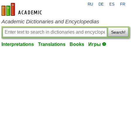
RU
DE
ES
FR
en-academic.com
Academic Dictionaries and Encyclopedias
Search!
Interpretations
Translations
Books
Игры ⚽