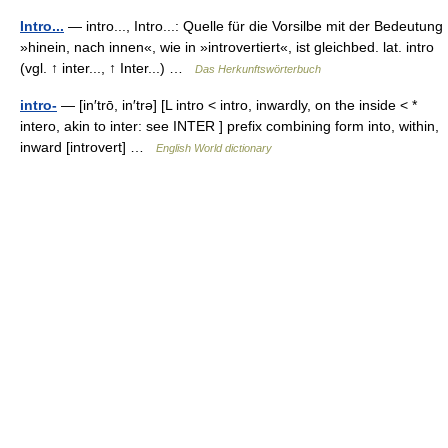
Intro...
— intro..., Intro...: Quelle für die Vorsilbe mit der Bedeutung
»hinein, nach innen«, wie in »introvertiert«, ist gleichbed. lat. intro
(vgl. ↑ inter..., ↑ Inter...) …
Das Herkunftswörterbuch
intro-
— [in′trō, in′trə] [L intro < intro, inwardly, on the inside < *
intero, akin to inter: see INTER ] prefix combining form into, within,
inward [introvert] …
English World dictionary