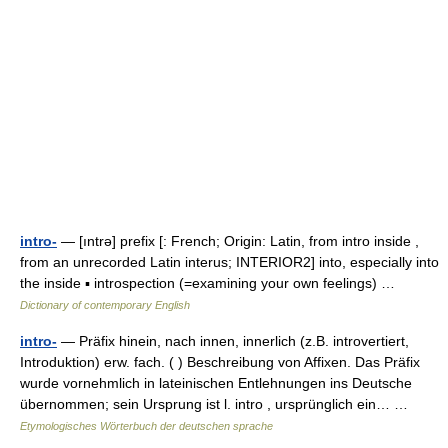
intro-
— [ıntrə] prefix [: French; Origin: Latin, from intro inside ,
from an unrecorded Latin interus; INTERIOR2] into, especially into
the inside ▪ introspection (=examining your own feelings) …
Dictionary of contemporary English
intro-
— Präfix hinein, nach innen, innerlich (z.B. introvertiert,
Introduktion) erw. fach. ( ) Beschreibung von Affixen. Das Präfix
wurde vornehmlich in lateinischen Entlehnungen ins Deutsche
übernommen; sein Ursprung ist l. intro , ursprünglich ein… …
Etymologisches Wörterbuch der deutschen sprache