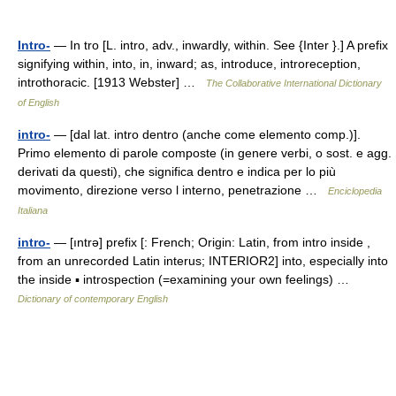
Intro-
— In tro [L. intro, adv., inwardly, within. See {Inter }.] A prefix
signifying within, into, in, inward; as, introduce, introreception,
introthoracic. [1913 Webster] …
The Collaborative International Dictionary
of English
intro-
— [dal lat. intro dentro (anche come elemento comp.)].
Primo elemento di parole composte (in genere verbi, o sost. e agg.
derivati da questi), che significa dentro e indica per lo più
movimento, direzione verso l interno, penetrazione …
Enciclopedia
Italiana
intro-
— [ıntrə] prefix [: French; Origin: Latin, from intro inside ,
from an unrecorded Latin interus; INTERIOR2] into, especially into
the inside ▪ introspection (=examining your own feelings) …
Dictionary of contemporary English