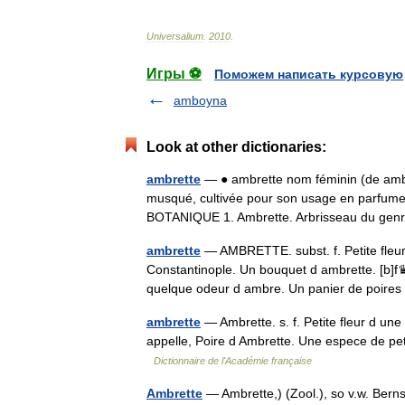
Universalium
.
2010
.
Игры ⚽
Поможем написать курсовую
amboyna
Look at other dictionaries:
ambrette
— ● ambrette nom féminin (de ambr
musqué, cultivée pour son usage en parfume
BOTANIQUE 1. Ambrette. Arbrisseau du gen
ambrette
— AMBRETTE. subst. f. Petite fleur 
Constantinople. Un bouquet d ambrette. [b]f♛
quelque odeur d ambre. Un panier de poi
ambrette
— Ambrette. s. f. Petite fleur d un
appelle, Poire d Ambrette. Une espece de pet
Dictionnaire de l'Académie française
Ambrette
— Ambrette,) (Zool.), so v.w. Ber