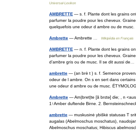
Universal-Lexikon
AMBRETTE
— s. f. Plante dont les grains on
parfumer la poudre pour les cheveux. Graine
quelquefois une odeur d ambre ou de mus
Ambrette
— Ambrette …
Wikipédia en Français
AMBRETTE
— n. f. Plante dont les grains on
parfumer la poudre pour les cheveux. Graine
d’ambre gris ou de musc. Il se dit aussi d
ambrette
— (an brè t ) s. f. Semence proven
odeur de l ambre. On s en sert dans certain
une odeur d ambre ou de musc. ÉTYMOL
Ambrette
— Am|bret|te [ã brɛtə] die; , n <a
1↑Amber duftende Birne. 2. Bernsteinschne
ambrette
— muskusinė ybiškė statusas T sriti
augalas (Abelmoschus moschatus), naudojamas
Abelmoschus moschatus; Hibiscus abelmo