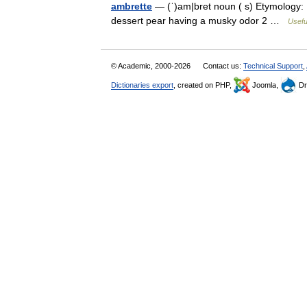
ambrette
— (ˈ)am|bret noun ( s) Etymology: 
dessert pear having a musky odor 2 …
Usefu
© Academic, 2000-2026
Contact us:
Technical Support
,
Dictionaries export
, created on PHP,
Joomla,
Dr