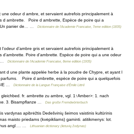
t une odeur d ambre, et servaient autrefois principalement à
s d ambrette. Poire d ambrette, Espèce de poire qui a
c. Un panier de… …
Dictionnaire de l'Academie Francaise, 7eme edition (1835)
t l’odeur d’ambre gris et servaient autrefois principalement à
s d’ambrette. Poire d’ambrette. Espèce de poire qui a une odeur
e… …
Dictionnaire de l'Academie Francaise, 8eme edition (1935)
ant d une plante appelée herbe à la poudre de Chypre, et ayant l
s parfums. Poire d ambrette, espèce de poire qui a quelquefois
OGIE …
Dictionnaire de la Langue Française d'Émile Littré
us gleichbed. fr. ambrette zu ambre, vgl. 1↑Amber>: 1. nach
cke. 3. Bisampflanze …
Das große Fremdwörterbuch
s vardynas apibrėžtis Dedešvinių šeimos vaistinis kultūrinis
 maisto priedams (kvėpikliams) gaminti. atitikmenys: lot.
schus angl.… …
Lithuanian dictionary (lietuvių žodynas)