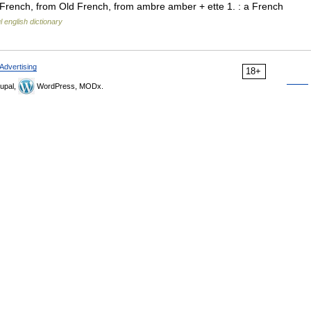
French, from Old French, from ambre amber + ette 1. : a French
l english dictionary
Advertising
18+
upal,
WordPress, MODx.