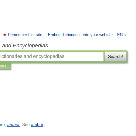
Remember this site
Embed dictionaries into your website
EN
s and Encyclopedias
Search!
ions
re
,
amber
.
See
amber
.]