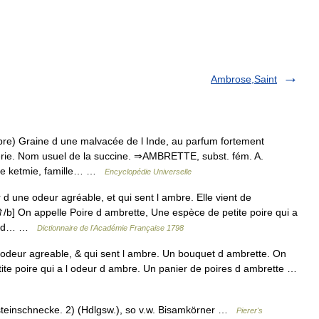
Ambrose,Saint
e) Graine d une malvacée de l Inde, au parfum fortement
rie. Nom usuel de la succine. ⇒AMBRETTE, subst. fém. A.
re ketmie, famille… …
Encyclopédie Universelle
d une odeur agréable, et qui sent l ambre. Elle vient de
/b] On appelle Poire d ambrette, Une espèce de petite poire qui a
res d… …
Dictionnaire de l'Académie Française 1798
e odeur agreable, & qui sent l ambre. Un bouquet d ambrette. On
ite poire qui a l odeur d ambre. Un panier de poires d ambrette …
nsteinschnecke. 2) (Hdlgsw.), so v.w. Bisamkörner …
Pierer's