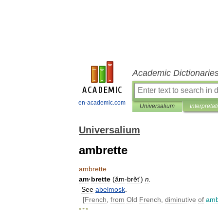
Academic Dictionarie
en-academic.com
Universalium
Interpretat
Universalium
ambrette
ambrette
am
·
brette
(
ăm
-
brĕtʹ
)
n
.
See
abelmosk
.
[
French
,
from
Old
French
,
diminutive
of
amb
* * *