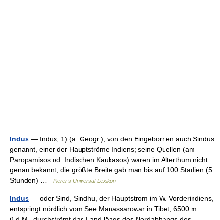
Indus
— Indus, 1) (a. Geogr.), von den Eingebornen auch Sindus
genannt, einer der Hauptströme Indiens; seine Quellen (am
Paropamisos od. Indischen Kaukasos) waren im Alterthum nicht
genau bekannt; die größte Breite gab man bis auf 100 Stadien (5
Stunden) …
Pierer's Universal-Lexikon
Indus
— oder Sind, Sindhu, der Hauptstrom im W. Vorderindiens,
entspringt nördlich vom See Manassarowar in Tibet, 6500 m
ü.d.M., durchströmt das Land längs des Nordabhangs des