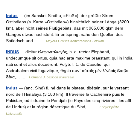
Indus
— (im Sanskrit Sindhu, »Fluß«), der größte Strom
Ostindiens (s. Karte »Ostindien«) hinsichtlich seiner Länge (3200
km), aber nicht seines Flußgebiets, das mit 965,000 qkm dem
Ganges etwas nachsteht. Er entspringt nahe den Quellen des
Satledsch und… …
Meyers Großes Konversations-Lexikon
INDUS
— dicitur ἐλεφανταλωγὸς, h. e. rector Elephanti,
undecumque sit ortus, quia hac arte maxime praestant, qui in India
nati sunt et alios docuêrunt. Polyb. l. 1. de Caecilio, qui
Asdrubalem vicit fugavitque, θηρία συν` αὐτοῖς μὲν λ᾿νδοῖς ἔλαβε
δέκα,… …
Hofmann J. Lexicon universale
Indus
— (anc. Sind) fl. né dans le plateau tibétain, sur le versant
nord de l Himalaya (3 180 km). Il traverse le Cachemire puis le
Pakistan, où il draine le Pendjab (le Pays des cinq rivières , les affl.
de l Indus) et la région désertique du Sind,… …
Encyclopédie
Universelle