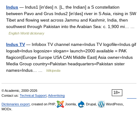
Indus
— Indus1 [in′dəs] n. [L, the Indian] a S constellation
between Pavo and Grus Indus2 [in′dəs] river in S Asia, rising in SW
Tibet and flowing west across Jammu and Kashmir, India, then
southwest through Pakistan into the Arabian Sea: c. 1,900 mi… …
English World dictionary
Indus TV
— Infobox TV channel name=Indus TV logofile=Indus.gif
logoalt=Indus logosize= slogan= launch=2000 available = PAK
flagicon|Europe Europe USA CAN Middle East| Asia owner=Indus
Media Group country=Pakistan headquarters=Pakistan sister
names=Indus… …
Wikipedia
© Academic, 2000-2026
18+
Contact us:
Technical Support
,
Advertising
Dictionaries export
, created on PHP,
Joomla,
Drupal,
WordPress,
MODx.