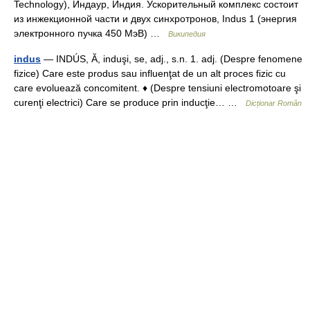
Technology), Индаур, Индия. Ускорительный комплекс состоит
из инжекционной части и двух синхротронов, Indus 1 (энергия
электронного пучка 450 МэВ) …
Википедия
indus
— INDÚS, Ă, induşi, se, adj., s.n. 1. adj. (Despre fenomene
fizice) Care este produs sau influenţat de un alt proces fizic cu
care evoluează concomitent. ♦ (Despre tensiuni electromotoare şi
curenţi electrici) Care se produce prin inducţie… …
Dicționar Român