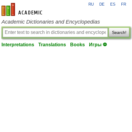
RU
DE
ES
FR
en-academic.com
Academic Dictionaries and Encyclopedias
Search!
Interpretations
Translations
Books
Игры ⚽