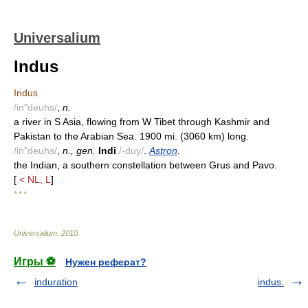
Universalium
Indus
Indus
/in"deuhs/
,
n.
a river in S Asia, flowing from W Tibet through Kashmir and
Pakistan to the Arabian Sea. 1900 mi. (3060 km) long.
/in"deuhs/
,
n., gen.
Indi
/-duy/
.
Astron
.
the Indian, a southern constellation between Grus and Pavo.
[
< NL, L
]
* * *
Universalium
.
2010
.
Игры ⚽
Нужен реферат?
induration
indus.