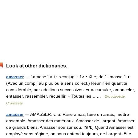
Look at other dictionaries:
amasser
— [ amase ] v. tr. <conjug. : 1> • XIIe; de 1. masse 1 ♦
(Avec un compl. au plur. ou à sens collect.) Réunir en quantité
considérable, par additions successives. ⇒ accumuler, amonceler,
entasser, rassembler, recueillir. « Toutes les… …
Encyclopédie
Universelle
amasser
— AMASSER. v. a. Faire amas, faire un amas, mettre
ensemble. Amasser des matériaux. Amasser de l argent. Amasser
de grands biens. Amasser sou sur sou. f♛/b] Quand Amasser est
employé sans régime, on sous entend toujours, de l argent. Et c