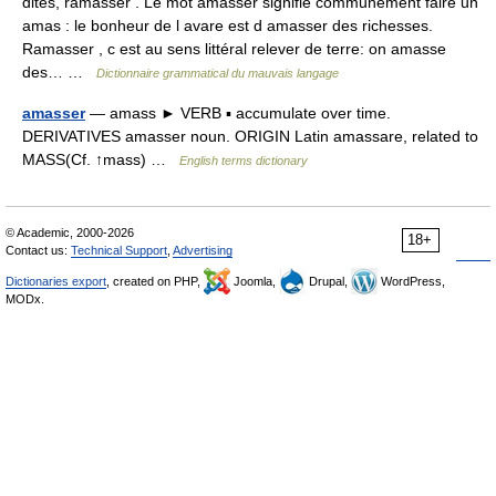
dites, ramasser . Le mot amasser signifie communément faire un
amas : le bonheur de l avare est d amasser des richesses.
Ramasser , c est au sens littéral relever de terre: on amasse
des… …
Dictionnaire grammatical du mauvais langage
amasser
— amass ► VERB ▪ accumulate over time.
DERIVATIVES amasser noun. ORIGIN Latin amassare, related to
MASS(Cf. ↑mass) …
English terms dictionary
© Academic, 2000-2026
18+
Contact us:
Technical Support
,
Advertising
Dictionaries export
, created on PHP,
Joomla,
Drupal,
WordPress,
MODx.