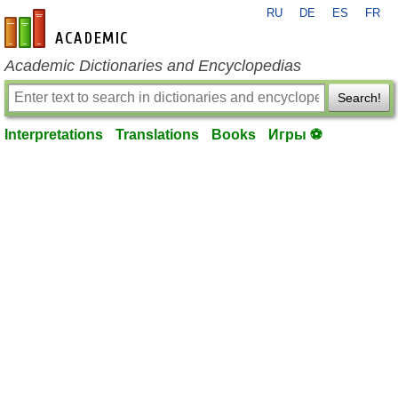
RU
DE
ES
FR
en-academic.com
Academic Dictionaries and Encyclopedias
Search!
Interpretations
Translations
Books
Игры ⚽