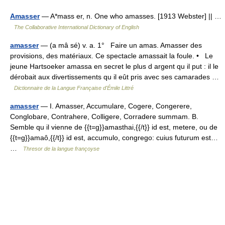
Amasser
— A*mass er, n. One who amasses. [1913 Webster] || …
The Collaborative International Dictionary of English
amasser
— (a mâ sé) v. a. 1° Faire un amas. Amasser des
provisions, des matériaux. Ce spectacle amassait la foule. • Le
jeune Hartsoeker amassa en secret le plus d argent qu il put : il le
dérobait aux divertissements qu il eût pris avec ses camarades …
Dictionnaire de la Langue Française d'Émile Littré
amasser
— I. Amasser, Accumulare, Cogere, Congerere,
Conglobare, Contrahere, Colligere, Corradere summam. B.
Semble qu il vienne de {{t=g}}amasthai,{{/t}} id est, metere, ou de
{{t=g}}amaô,{{/t}} id est, accumulo, congrego: cuius futurum est…
…
Thresor de la langue françoyse