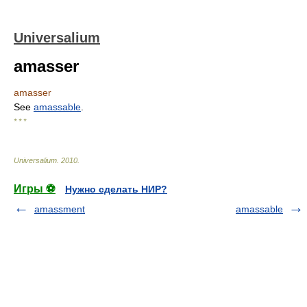
Universalium
amasser
amasser
See
amassable
.
* * *
Universalium
.
2010
.
Игры ⚽
Нужно сделать НИР?
amassment
amassable