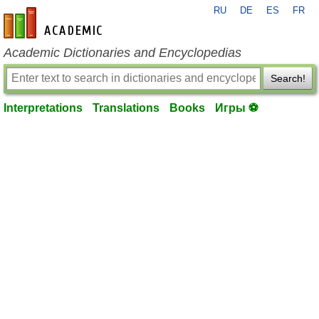
RU
DE
ES
FR
en-academic.com
Academic Dictionaries and Encyclopedias
Search!
Interpretations
Translations
Books
Игры ⚽