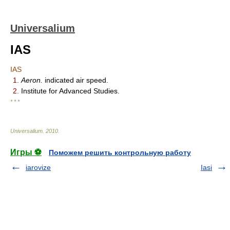
Universalium
IAS
IAS
1.
Aeron.
indicated air speed.
2.
Institute for Advanced Studies.
* * *
Universalium
.
2010
.
Игры ⚽
Поможем решить контрольную работу
iarovize
Iasi