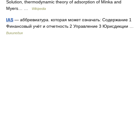
Solution, thermodynamic theory of adsorption of Minka and
Myers… …
Wikipedia
IAS
— аббревиатура. которая может означать: Содержание 1
Финансовый учёт и отчетность 2 Управление 3 Юрисдикции …
Википедия