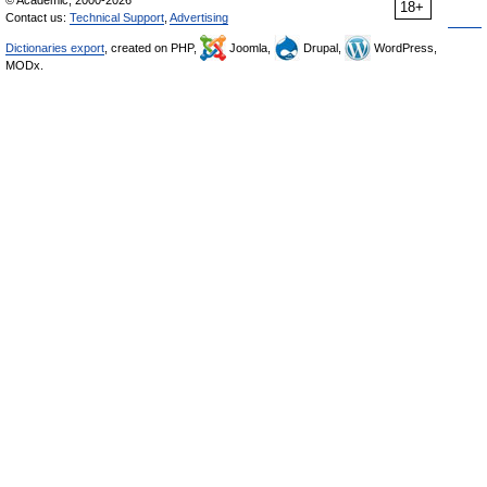
© Academic, 2000-2026
18+
Contact us:
Technical Support
,
Advertising
Dictionaries export
, created on PHP,
Joomla,
Drupal,
WordPress,
MODx.