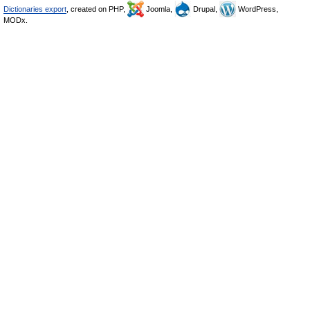
Dictionaries export
, created on PHP,
Joomla,
Drupal,
WordPress,
MODx.