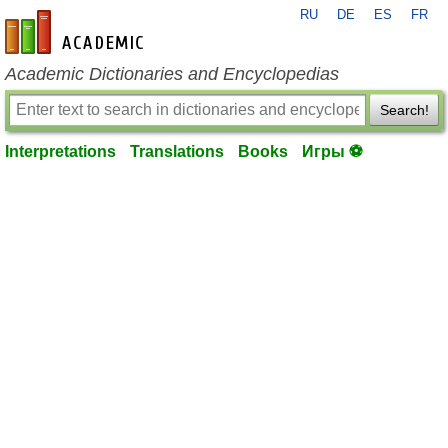
RU
DE
ES
FR
en-academic.com
Academic Dictionaries and Encyclopedias
Search!
Interpretations
Translations
Books
Игры ⚽