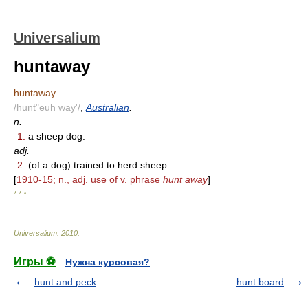
Universalium
huntaway
huntaway
/hunt"euh way'/
,
Australian
.
n.
1.
a sheep dog.
adj.
2.
(of a dog) trained to herd sheep.
[
1910-15; n., adj. use of v. phrase
hunt away
]
* * *
Universalium
.
2010
.
Игры ⚽
Нужна курсовая?
hunt and peck
hunt board