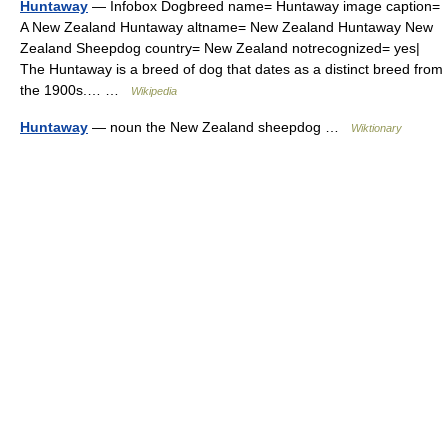
Huntaway
— Infobox Dogbreed name= Huntaway image caption=
A New Zealand Huntaway altname= New Zealand Huntaway New
Zealand Sheepdog country= New Zealand notrecognized= yes|
The Huntaway is a breed of dog that dates as a distinct breed from
the 1900s.… …
Wikipedia
Huntaway
— noun the New Zealand sheepdog …
Wiktionary