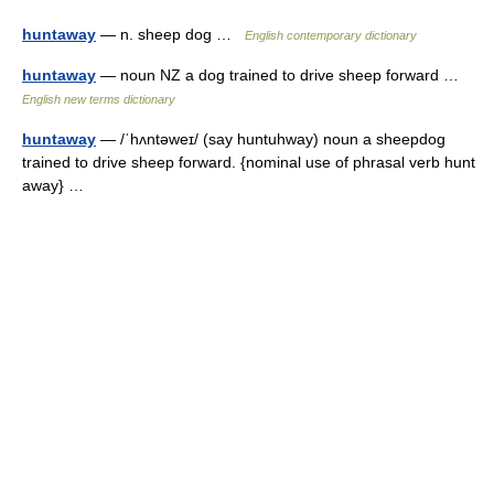
huntaway
— n. sheep dog …
English contemporary dictionary
huntaway
— noun NZ a dog trained to drive sheep forward …
English new terms dictionary
huntaway
— /ˈhʌntəweɪ/ (say huntuhway) noun a sheepdog
trained to drive sheep forward. {nominal use of phrasal verb hunt
away} …