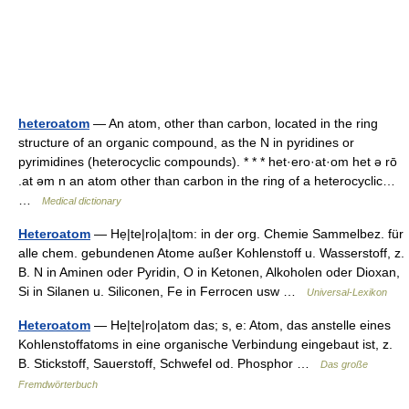
heteroatom
— An atom, other than carbon, located in the ring
structure of an organic compound, as the N in pyridines or
pyrimidines (heterocyclic compounds). * * * het·ero·at·om het ə rō
.at əm n an atom other than carbon in the ring of a heterocyclic…
…
Medical dictionary
Heteroatom
— Hẹ|te|ro|a|tom: in der org. Chemie Sammelbez. für
alle chem. gebundenen Atome außer Kohlenstoff u. Wasserstoff, z.
B. N in Aminen oder Pyridin, O in Ketonen, Alkoholen oder Dioxan,
Si in Silanen u. Siliconen, Fe in Ferrocen usw …
Universal-Lexikon
Heteroatom
— He|te|ro|atom das; s, e: Atom, das anstelle eines
Kohlenstoffatoms in eine organische Verbindung eingebaut ist, z.
B. Stickstoff, Sauerstoff, Schwefel od. Phosphor …
Das große
Fremdwörterbuch