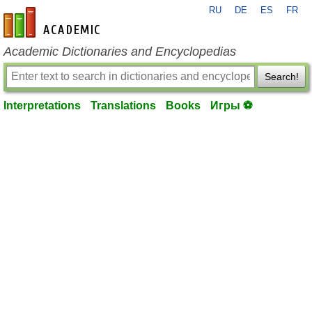
RU
DE
ES
FR
en-academic.com
Academic Dictionaries and Encyclopedias
Search!
Interpretations
Translations
Books
Игры ⚽