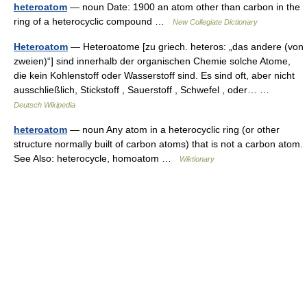
heteroatom
— noun Date: 1900 an atom other than carbon in the
ring of a heterocyclic compound …
New Collegiate Dictionary
Heteroatom
— Heteroatome [zu griech. heteros: „das andere (von
zweien)“] sind innerhalb der organischen Chemie solche Atome,
die kein Kohlenstoff oder Wasserstoff sind. Es sind oft, aber nicht
ausschließlich, Stickstoff , Sauerstoff , Schwefel , oder… …
Deutsch Wikipedia
heteroatom
— noun Any atom in a heterocyclic ring (or other
structure normally built of carbon atoms) that is not a carbon atom.
See Also: heterocycle, homoatom …
Wiktionary