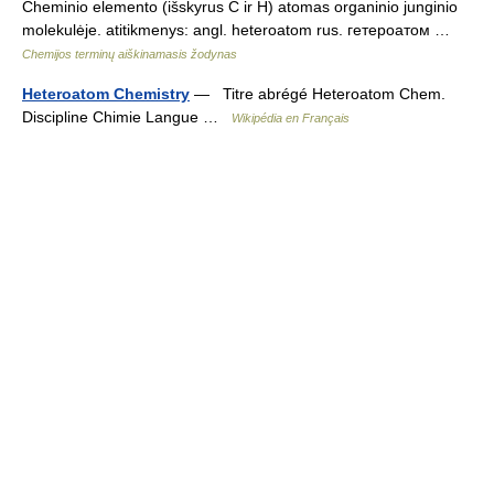
Cheminio elemento (išskyrus C ir H) atomas organinio junginio
molekulėje. atitikmenys: angl. heteroatom rus. гетероатом …
Chemijos terminų aiškinamasis žodynas
Heteroatom Chemistry
— Titre abrégé Heteroatom Chem.
Discipline Chimie Langue …
Wikipédia en Français