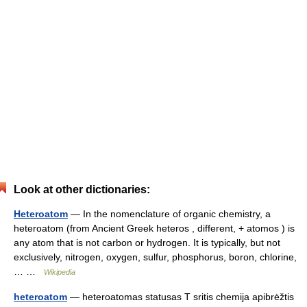
Look at other dictionaries:
Heteroatom
— In the nomenclature of organic chemistry, a
heteroatom (from Ancient Greek heteros , different, + atomos ) is
any atom that is not carbon or hydrogen. It is typically, but not
exclusively, nitrogen, oxygen, sulfur, phosphorus, boron, chlorine,
… …
Wikipedia
heteroatom
— heteroatomas statusas T sritis chemija apibrėžtis