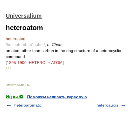
Universalium
heteroatom
heteroatom
/het'euh roh at"euhm/
,
n. Chem.
an atom other than carbon in the ring structure of a heterocyclic
compound.
[
1895-1900; HETERO- + ATOM
]
* * *
Universalium
.
2010
.
Игры ⚽
Поможем написать курсовую
heteroaromatic
heteroauxin