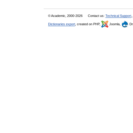
© Academic, 2000-2026
Contact us:
Technical Support
,
Dictionaries export
, created on PHP,
Joomla,
Dr