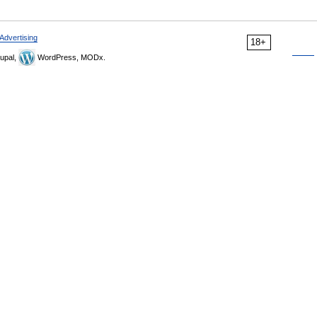
Advertising
18+
upal,
WordPress, MODx.