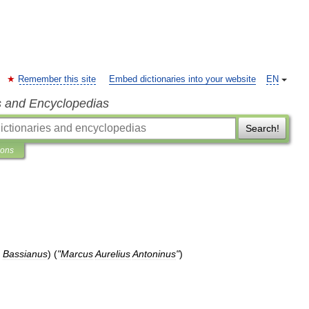
Remember this site
Embed dictionaries into your website
EN
s and Encyclopedias
Search!
ions
Bassianus
) (
"
Marcus
Aurelius
Antoninus
"
)