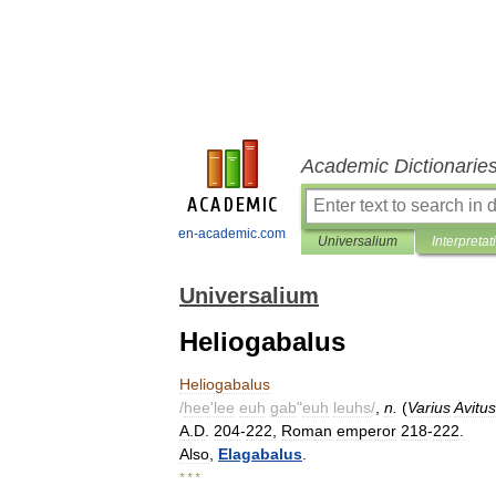
Academic Dictionarie
en-academic.com
Universalium
Interpretat
Universalium
Heliogabalus
Heliogabalus
/
hee
'
lee
euh
gab
"
euh
leuhs
/
,
n
.
(
Varius
Avitus
A
.
D
.
204
-
222
,
Roman
emperor
218
-
222
.
Also
,
Elagabalus
.
* * *