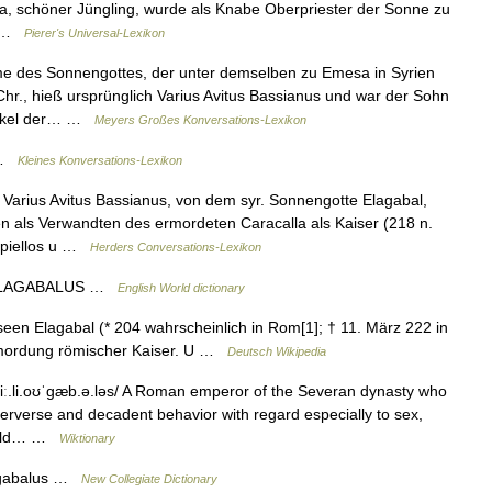
sa, schöner Jüngling, wurde als Knabe Oberpriester der Sonne zu
m… …
Pierer's Universal-Lexikon
me des Sonnengottes, der unter demselben zu Emesa in Syrien
hr., hieß ursprünglich Varius Avitus Bassianus und war der Sohn
 Enkel der… …
Meyers Großes Konversations-Lexikon
l …
Kleines Konversations-Lexikon
arius Avitus Bassianus, von dem syr. Sonnengotte Elagabal,
en als Verwandten des ermordeten Caracalla als Kaiser (218 n.
ispiellos u …
Herders Conversations-Lexikon
of ELAGABALUS …
English World dictionary
een Elagabal (* 204 wahrscheinlich in Rom[1]; † 11. März 222 in
rmordung römischer Kaiser. U …
Deutsch Wikipedia
hiː.li.oʊˈɡæb.ə.ləs/ A Roman emperor of the Severan dynasty who
erverse and decadent behavior with regard especially to sex,
 could… …
Wiktionary
agabalus …
New Collegiate Dictionary