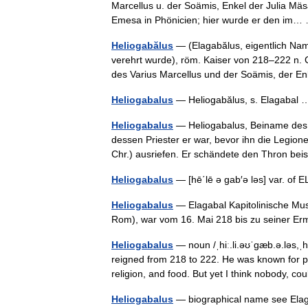
Marcellus u. der Soämis, Enkel der Julia Mä
Emesa in Phönicien; hier wurde er den i
Heliogabălus
— (Elagabălus, eigentlich Na
verehrt wurde), röm. Kaiser von 218–222 n. C
des Varius Marcellus und der Soämis, der
Heliogabalus
— Heliogabălus, s. Elagaba
Heliogabalus
— Heliogabalus, Beiname des V
dessen Priester er war, bevor ihn die Legion
Chr.) ausriefen. Er schändete den Thron be
Heliogabalus
— [hē΄lē ə gab′ə ləs] var. 
Heliogabalus
— Elagabal Kapitolinische Mus
Rom), war vom 16. Mai 218 bis zu seiner E
Heliogabalus
— noun /ˌhiː.li.əʊˈɡæb.ə.ləs,ˌ
reigned from 218 to 222. He was known for p
religion, and food. But yet I think nobody,
Heliogabalus
— biographical name see El