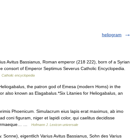
heliogram
us Avitus Bassianus, Roman emperor (218 222), born of a Syrian
he consort of Emperor Septimus Severus Catholic Encyclopedia.
…
Catholic encyclopedia
Heliogabalus, the patron god of Emesa (modern Homs) in the
 also known as Elagabalus.*Six Litanies for Heliogabalus, an
primis Phoenicum. Simulacrum eius lapis erat maximus, ab imo
 coni figuram, niger et lapidi color, qui caelitus decidisse
, formaeque… …
Hofmann J. Lexicon universale
. Sonne), eigentlich Varius Avitus Bassianus, Sohn des Varius