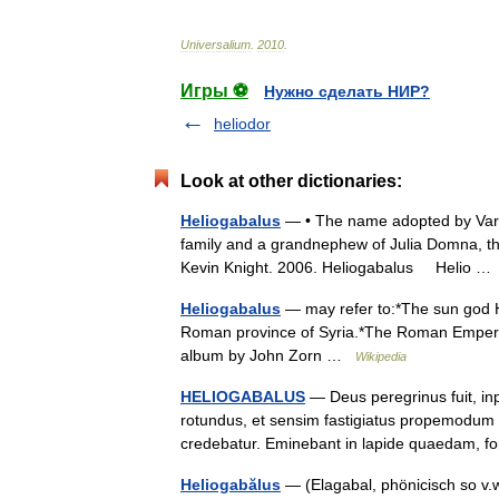
Universalium
.
2010
.
Игры ⚽
Нужно сделать НИР?
heliodor
Look at other dictionaries:
Heliogabalus
— • The name adopted by Vari
family and a grandnephew of Julia Domna, t
Kevin Knight. 2006. Heliogabalus Helio 
Heliogabalus
— may refer to:*The sun god 
Roman province of Syria.*The Roman Emperor
album by John Zorn …
Wikipedia
HELIOGABALUS
— Deus peregrinus fuit, in
rotundus, et sensim fastigiatus propemodum ad
credebatur. Eminebant in lapide quaedam
Heliogabălus
— (Elagabal, phönicisch so v.w