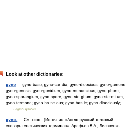
Look at other dictionaries:
gyno
— gyno·base; gyno·car·dia; gyno·dioecious; gyno·gamone;
gyno·genesis; gyno·gonidium; gyno·monoecious; gyno·phore;
gyno·sporangium; gyno·spore; gyno·ste·gi·um; gyno·ste·mi·um;
gyno·termone; gyno·ba·se·ous; gyno·bas·ic; gyno·dioeciously;…
…
English syllables
gyno-
— См. гино . (Источник: «Англо русский толковый
словарь генетических терминов». Арефьев В.А., Лисовенко