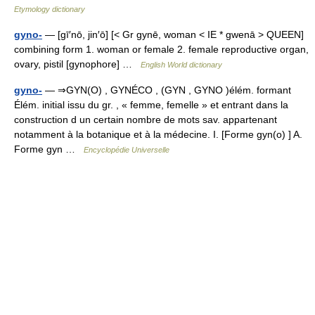
Etymology dictionary
gyno-
— [gī′nō, jin′ō] [< Gr gynē, woman < IE * gwenā > QUEEN]
combining form 1. woman or female 2. female reproductive organ,
ovary, pistil [gynophore] …
English World dictionary
gyno-
— ⇒GYN(O) , GYNÉCO , (GYN , GYNO )élém. formant
Élém. initial issu du gr. , « femme, femelle » et entrant dans la
construction d un certain nombre de mots sav. appartenant
notamment à la botanique et à la médecine. I. [Forme gyn(o) ] A.
Forme gyn …
Encyclopédie Universelle