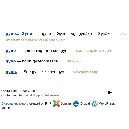
gyno..., Gyno...
— gyno..., Gyno... vgl. gynäko..., Gynäko …
Das
Wörterbuch medizinischer Fachausdrücke
gyno-
— combining form see gyn …
New Collegiate Dictionary
gyno
— noun gynecomastia …
Wiktionary
gyno-
— See gyn . * * * see gyn …
Medical dictionary
© Academic, 2000-2026
18+
Contact us:
Technical Support
,
Advertising
Dictionaries export
, created on PHP,
Joomla,
Drupal,
WordPress,
MODx.