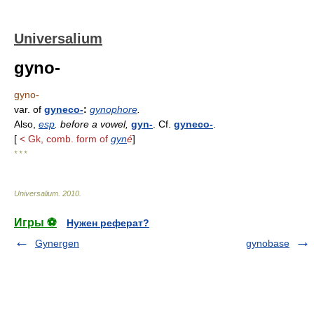
Universalium
gyno-
gyno-
var. of
gyneco-
:
gynophore
.
Also,
esp
. before a vowel,
gyn-
. Cf.
gyneco-
.
[
< Gk, comb. form of
gyn
é
]
* * *
Universalium
.
2010
.
Игры ⚽
Нужен реферат?
Gynergen
gynobase