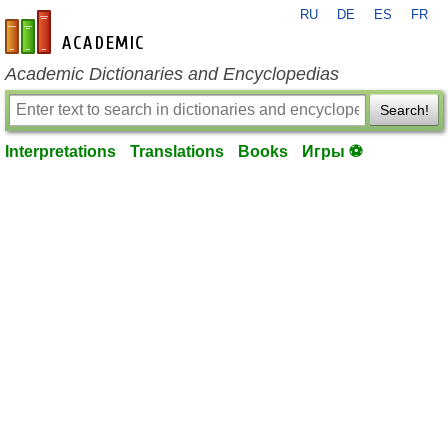
RU
DE
ES
FR
en-academic.com
Academic Dictionaries and Encyclopedias
Search!
Interpretations
Translations
Books
Игры ⚽