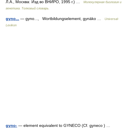
Л.А., Москва: Изд во ВНИРО, 1995 г.) …
Молекулярная биология и
генетика. Толковый словарь.
gyno...
— gyno..., Wortbildungselement, gynäko …
Universal-
Lexikon
gyno-
— element equivalent to GYNECO (Cf. gyneco ) …