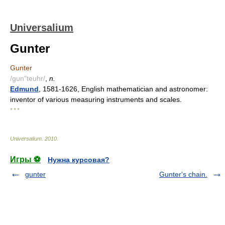
Universalium
Gunter
Gunter
/gun"teuhr/
,
n.
Edmund
, 1581-1626, English mathematician and astronomer:
inventor of various measuring instruments and scales.
* * *
Universalium
.
2010
.
Игры ⚽
Нужна курсовая?
gunter
Gunter's chain.