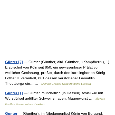
Günter [2]
— Günter (Günther, altd. Gúntheri, »Kampfherr«), 1)
Erzbischof von Köln seit 850, ein gewissenloser Prälat von
weltlicher Gesinnung, preßte, durch den karolingischen König
Lothar II. veranlaßt, 861 dessen verstoßener Gemahlin
Theutberga ein… …
Meyers Großes Konversations-Lexikon
Günter [1]
— Günter, mundartlich (in Hessen) soviel wie mit
Wurstfüllsel gefüllter Schweinsmagen, Magenwurst …
Meyers
Großes Konversations-Lexikon
Gunter
— (Gunther), im Nibelungenlied König von Burgund,