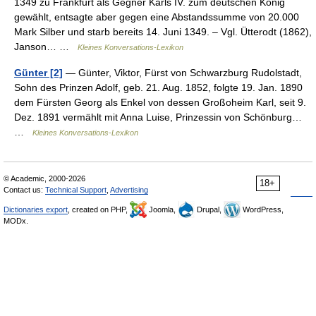
1349 zu Frankfurt als Gegner Karls IV. zum deutschen König
gewählt, entsagte aber gegen eine Abstandssumme von 20.000
Mark Silber und starb bereits 14. Juni 1349. – Vgl. Ütterodt (1862),
Janson… …
Kleines Konversations-Lexikon
Günter [2]
— Günter, Viktor, Fürst von Schwarzburg Rudolstadt,
Sohn des Prinzen Adolf, geb. 21. Aug. 1852, folgte 19. Jan. 1890
dem Fürsten Georg als Enkel von dessen Großoheim Karl, seit 9.
Dez. 1891 vermählt mit Anna Luise, Prinzessin von Schönburg…
…
Kleines Konversations-Lexikon
© Academic, 2000-2026
18+
Contact us:
Technical Support
,
Advertising
Dictionaries export
, created on PHP,
Joomla,
Drupal,
WordPress,
MODx.