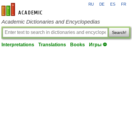
RU
DE
ES
FR
en-academic.com
Academic Dictionaries and Encyclopedias
Search!
Interpretations
Translations
Books
Игры ⚽