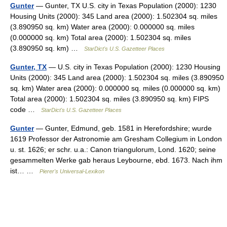
Gunter
— Gunter, TX U.S. city in Texas Population (2000): 1230
Housing Units (2000): 345 Land area (2000): 1.502304 sq. miles
(3.890950 sq. km) Water area (2000): 0.000000 sq. miles
(0.000000 sq. km) Total area (2000): 1.502304 sq. miles
(3.890950 sq. km) …
StarDict's U.S. Gazetteer Places
Gunter, TX
— U.S. city in Texas Population (2000): 1230 Housing
Units (2000): 345 Land area (2000): 1.502304 sq. miles (3.890950
sq. km) Water area (2000): 0.000000 sq. miles (0.000000 sq. km)
Total area (2000): 1.502304 sq. miles (3.890950 sq. km) FIPS
code …
StarDict's U.S. Gazetteer Places
Gunter
— Gunter, Edmund, geb. 1581 in Herefordshire; wurde
1619 Professor der Astronomie am Gresham Collegium in London
u. st. 1626; er schr. u.a.: Canon triangulorum, Lond. 1620; seine
gesammelten Werke gab heraus Leybourne, ebd. 1673. Nach ihm
ist… …
Pierer's Universal-Lexikon