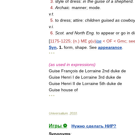
3
.
style
of
dress:
in
the
guise
of
a
shepherd
.
4
.
Archaic
.
manner
;
mode
.
v
.
t
.
5
.
to
dress
;
attire:
children
guised
as
cowbo
v
.
i
.
6
.
Scot
.
and
North
Eng
.
to
appear
or
go
in
d
[
1175
-
1225
; (
n
.)
ME
g
(
u
)
ise
<
OF
<
Gmc
;
se
Syn
.
1
.
form
,
shape
.
See
appearance
.
* * *
(
as
used
in
expressions
)
Guise
François
de
Lorraine
2nd
duke
de
Guise
Henri
I
de
Lorraine
3rd
duke
de
Guise
Henri
II
de
Lorraine
5th
duke
de
Guise
house
of
* * *
Universalium
.
2010
.
Игры ⚽
Нужно сделать НИР?
Synonyms
: