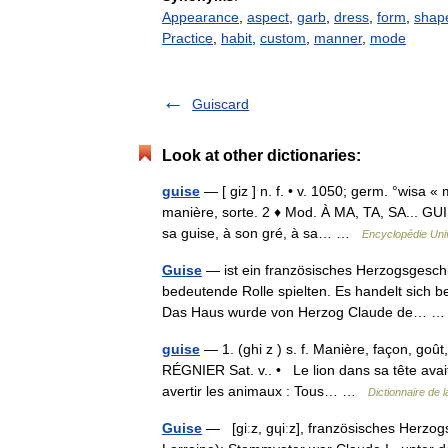
Appearance
,
aspect
,
garb
,
dress
,
form
,
shap
Practice
,
habit
,
custom
,
manner
,
mode
Guiscard
Look at other dictionaries:
guise
— [ giz ] n. f. • v. 1050; germ. °wisa «
manière, sorte. 2 ♦ Mod. À MA, TA, SA... GUIS
sa guise, à son gré, à sa… …
Encyclopédie Uni
Guise
— ist ein französisches Herzogsgeschl
bedeutende Rolle spielten. Es handelt sich
Das Haus wurde von Herzog Claude de…
guise
— 1. (ghi z ) s. f. Manière, façon, goût
RÉGNIER Sat. v.. • Le lion dans sa tête avait 
avertir les animaux : Tous… …
Dictionnaire de 
Guise
— [giːz, gɥiːz], französisches Herzog