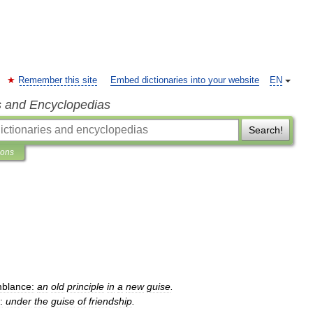
Remember this site
Embed dictionaries into your website
EN
s and Encyclopedias
Search!
ions
blance:
an
old
principle
in
a
new
guise
.
:
under
the
guise
of
friendship
.