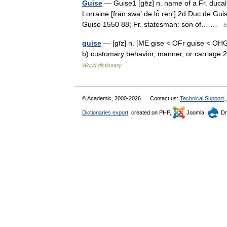
Guise
— Guise1 [gēz] n. name of a Fr. ducal 
Lorraine [frän swȧ′ də lō̂ ren′] 2d Duc de Gu
Guise 1550 88; Fr. statesman: son of… …
E
guise
— [gīz] n. [ME gise < OFr guise < OHG
b) customary behavior, manner, or carriage
World dictionary
© Academic, 2000-2026
Contact us:
Technical Support
,
Dictionaries export
, created on PHP,
Joomla,
Dr