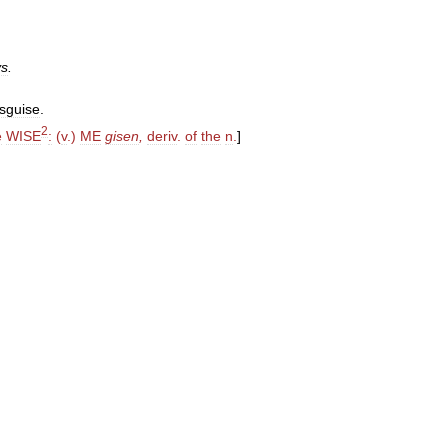
ys
.
isguise
.
2
e
WISE
:
(
v
.)
ME
gisen
,
deriv
.
of
the
n
.
]