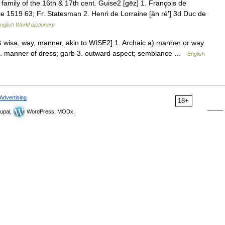
family of the 16th & 17th cent. Guise2 [gēz] 1. François de
ise 1519 63; Fr. Statesman 2. Henri de Lorraine [än rē′] 3d Duc de
nglish World dictionary
 wisa, way, manner, akin to WISE2] 1. Archaic a) manner or way
 2. manner of dress; garb 3. outward aspect; semblance …
English
Advertising
18+
upal,
WordPress, MODx.