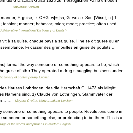
dem die Grafschaft Guise 1528 zur herzoglichen Pairie erhoben
aren… …
Universal-Lexikon
 manner, F. guise, fr. OHG. w[=i]sa, G. weise. See {Wise}, n.] 1.
; fashion; manner; behavior; mien; mode; practice; often used
ollaborative International Dictionary of English
vit à sa guise. chaque pays a sa guise. Il ne se dit guere qu en
 ressemblance. Fricasser des grenoüilles en guise de poulets …
enc] formal the way someone or something appears to be, which
 the guise of sth ▪ They operated a drug smuggling business under
Dictionary of contemporary English
es Hauses Lothringen, das die Herrschaft G. 1473 als Mitgift
ses Namens sind. 1) Claude von Lothringen, Stammvater der
. von… …
Meyers Großes Konversations-Lexikon
 someone or something appears to people: Revolutions come in
ke someone or something else, or pretending to be them: This is a
sage of the words and phrases in modern English