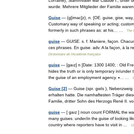
Lorraine); Stammvater war Claude I., unter 
wurde. Mehrere Mitglieder der Familie w
Guise
— (g[imac]z), n. [OE. guise, gise, way,
Customary way of speaking or acting; custom
formerly in such phrases as: at his… …
The C
guise
— GUISE. s. f. Maniere, façon. Chacun 
ces phrases. En guise. adv. A la façon, à la
Dictionnaire de l'Académie française
guise
— [gaız] n [Date: 1300 1400; : Old Fr
hides the truth or is only temporary in/under
the guise of an employment agency. ▪… …
Guise [2]
— Guise (spr. gwīs ), Nebenzweig d
erhalten hatte. Die namhaftesten Träger die
Familie, dritter Sohn des Herzogs René II
guise
— [ gaız ] noun count FORMAL the way
many guises. under/in the guise of looking li
country where reporters have to visit in …
U