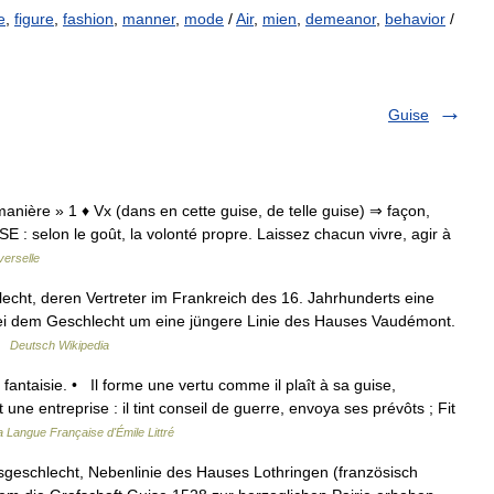
e
,
figure
,
fashion
,
manner
,
mode
/
Air
,
mien
,
demeanor
,
behavior
/
Guise
 manière » 1 ♦ Vx (dans en cette guise, de telle guise) ⇒ façon,
E : selon le goût, la volonté propre. Laissez chacun vivre, agir à
verselle
echt, deren Vertreter im Frankreich des 16. Jahrhunderts eine
 bei dem Geschlecht um eine jüngere Linie des Hauses Vaudémont.
 …
Deutsch Wikipedia
, fantaisie. • Il forme une vertu comme il plaît à sa guise,
une entreprise : il tint conseil de guerre, envoya ses prévôts ; Fit
la Langue Française d'Émile Littré
sgeschlecht, Nebenlinie des Hauses Lothringen (französisch