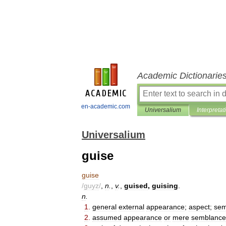
Academic Dictionarie
en-academic.com
Universalium
Interpretat
Universalium
guise
guise
/
guyz
/
,
n
.
,
v
.
,
guised
,
guising
.
n
.
1
.
general
external
appearance
;
aspect
;
sem
2
.
assumed
appearance
or
mere
semblance