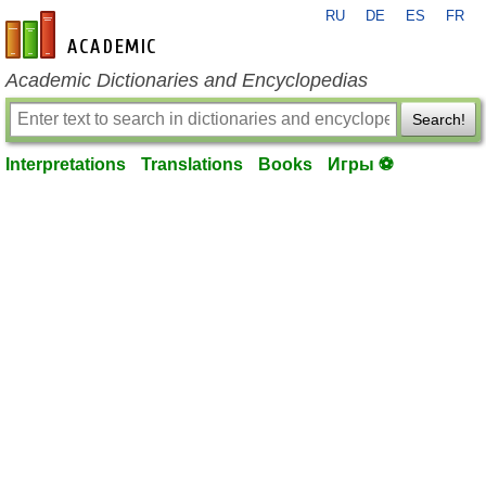
RU
DE
ES
FR
en-academic.com
Academic Dictionaries and Encyclopedias
Search!
Interpretations
Translations
Books
Игры ⚽