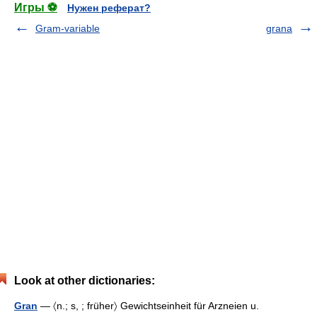
Игры ⚽
Нужен реферат?
Gram-variable
grana
Look at other dictionaries:
Gran
— 〈n.; s, ; früher〉 Gewichtseinheit für Arzneien u.