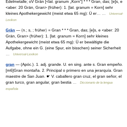
Edelmetalle; oV Grän [<lat. granum „Korn“] * * * Gran, das; [e]s, e
<aber: 20 Grän, Gran> (früher): 1. [lat. granum = Korn] sehr
kleines Apothekergewicht (meist etwa 65 mg): Ü er… …
Universal-
Lexikon
Grän
— 〈n.; s, ; früher〉 = Gran * * * Gran, das; [e]s, e <aber: 20
Grän, Gran> (früher): 1. [lat. granum = Korn] sehr kleines
Apothekergewicht (meist etwa 65 mg): Ü er bewältigte die
Aufgabe, ohne ein G. (eine Spur, ein bisschen) seiner Sicherheit
…
Universal-Lexikon
gran
— (Apóc.). 1. adj. grande. U. en sing. ante s. Gran empeño.
[m6]Gran montaña. 2. Principal o primero en una jerarquía. Gran
maestre de San Juan. ☛ V. caballero gran cruz, el gran señor, el
gran turco, gran angular, gran bestia …
Diccionario de la lengua
española