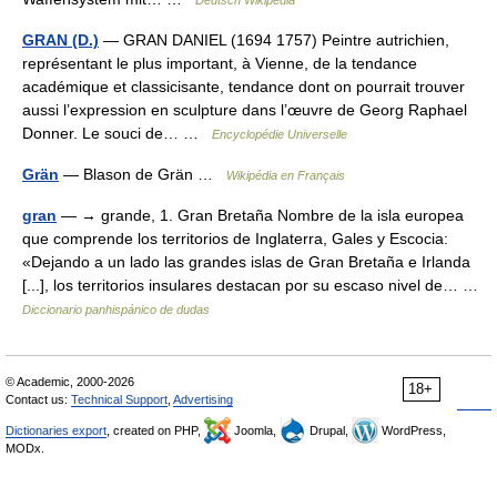
Deutsch Wikipedia
GRAN (D.)
— GRAN DANIEL (1694 1757) Peintre autrichien,
représentant le plus important, à Vienne, de la tendance
académique et classicisante, tendance dont on pourrait trouver
aussi l’expression en sculpture dans l’œuvre de Georg Raphael
Donner. Le souci de… …
Encyclopédie Universelle
Grän
— Blason de Grän …
Wikipédia en Français
gran
— → grande, 1. Gran Bretaña Nombre de la isla europea
que comprende los territorios de Inglaterra, Gales y Escocia:
«Dejando a un lado las grandes islas de Gran Bretaña e Irlanda
[...], los territorios insulares destacan por su escaso nivel de… …
Diccionario panhispánico de dudas
© Academic, 2000-2026
18+
Contact us:
Technical Support
,
Advertising
Dictionaries export
, created on PHP,
Joomla,
Drupal,
WordPress,
MODx.