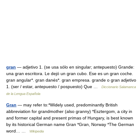
gran
— adjetivo 1. (se usa sólo en singular; antepuesto) Grande:
una gran escritora. Le dejó un gran cubo. Ese es un gran coche.
gran angular*. gran danés*. gran empresa. grande o gran adjetivo
1. (ser / estar, antepuesto / pospuesto) Que …
Diccionario Salamanca
de la Lengua Española
Gran
— may refer to:*Widely used, predominantly British
abbreviation for grandmother (also granny) *Esztergom, a city in
and former capital and present primas of Hungary, is best known
by its historical German name Gran *Gran, Norway *The German
word… …
Wikipedia