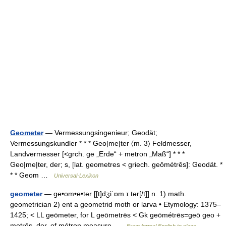
Geometer
— Vermessungsingenieur; Geodät;
Vermessungskundler * * * Geo|me|ter 〈m. 3〉 Feldmesser,
Landvermesser [<grch. ge „Erde“ + metron „Maß“] * * *
Geo|me|ter, der; s, [lat. geometres < griech. geōmétrēs]: Geodät. *
* * Geom …
Universal-Lexikon
geometer
— ge•om•e•ter [[t]dʒiˈɒm ɪ tər[/t]] n. 1) math.
geometrician 2) ent a geometrid moth or larva • Etymology: 1375–
1425; < LL geōmeter, for L geōmetrēs < Gk geōmétrēs=geō geo +
metrēs, der. of métron measure …