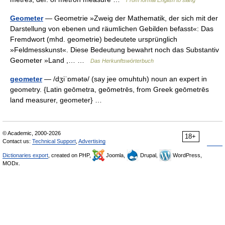
From formal English to slang
Geometer
— Geometrie »Zweig der Mathematik, der sich mit der
Darstellung von ebenen und räumlichen Gebilden befasst«: Das
Fremdwort (mhd. geometrie) bedeutete ursprünglich
»Feldmesskunst«. Diese Bedeutung bewahrt noch das Substantiv
Geometer »Land ,… …
Das Herkunftswörterbuch
geometer
— /dʒiˈɒmətə/ (say jee omuhtuh) noun an expert in
geometry. {Latin geōmetra, geōmetrēs, from Greek geōmetrēs
land measurer, geometer} …
© Academic, 2000-2026
18+
Contact us:
Technical Support
,
Advertising
Dictionaries export
, created on PHP,
Joomla,
Drupal,
WordPress,
MODx.