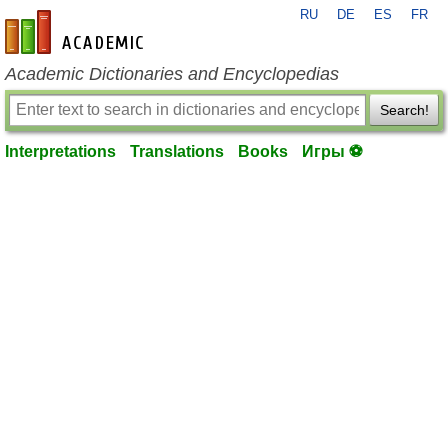
RU
DE
ES
FR
en-academic.com
Academic Dictionaries and Encyclopedias
Search!
Interpretations
Translations
Books
Игры ⚽