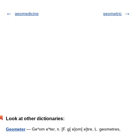
geomedicine
geometric
Look at other dictionaries:
Geometer
— Ge*om e*ter, n. [F. g[ e]om[ e]tre, L. geometres,