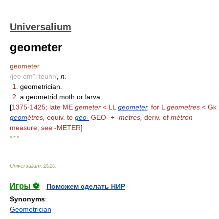
Universalium
geometer
geometer
/jee om"i teuhr/
,
n.
1.
geometrician.
2.
a geometrid moth or larva.
[
1375-1425; late ME
gemeter
< LL
geometer
,
for L
geometres
< Gk
geom
étres,
equiv. to
geo-
GEO- + -
metres,
deriv. of
métron
measure; see -METER
]
* * *
Universalium
.
2010
.
Игры ⚽
Поможем сделать НИР
Synonyms
:
Geometrician