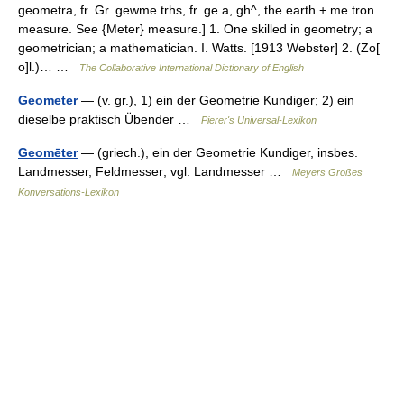
geometra, fr. Gr. gewme trhs, fr. ge a, gh^, the earth + me tron
measure. See {Meter} measure.] 1. One skilled in geometry; a
geometrician; a mathematician. I. Watts. [1913 Webster] 2. (Zo[
o]l.)… …
The Collaborative International Dictionary of English
Geometer
— (v. gr.), 1) ein der Geometrie Kundiger; 2) ein
dieselbe praktisch Übender …
Pierer's Universal-Lexikon
Geomēter
— (griech.), ein der Geometrie Kundiger, insbes.
Landmesser, Feldmesser; vgl. Landmesser …
Meyers Großes
Konversations-Lexikon