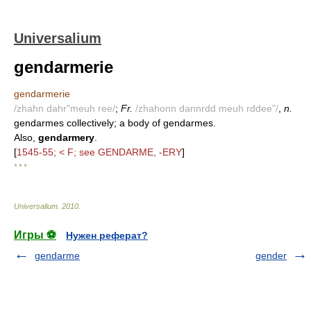
Universalium
gendarmerie
gendarmerie
/zhahn dahr"meuh ree/
;
Fr.
/zhahonn dannrdd meuh rddee"/
,
n.
gendarmes collectively; a body of gendarmes.
Also,
gendarmery
.
[
1545-55; < F; see GENDARME, -ERY
]
* * *
Universalium
.
2010
.
Игры ⚽
Нужен реферат?
gendarme
gender