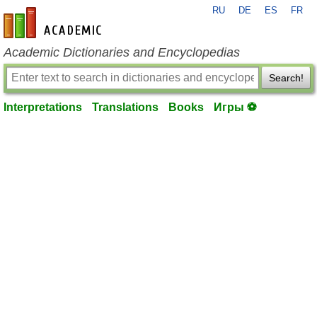
RU
DE
ES
FR
en-academic.com
Academic Dictionaries and Encyclopedias
Search!
Interpretations
Translations
Books
Игры ⚽