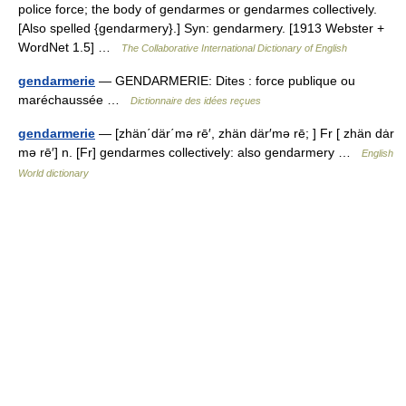
police force; the body of gendarmes or gendarmes collectively.
[Also spelled {gendarmery}.] Syn: gendarmery. [1913 Webster +
WordNet 1.5] …
The Collaborative International Dictionary of English
gendarmerie
— GENDARMERIE: Dites : force publique ou
maréchaussée …
Dictionnaire des idées reçues
gendarmerie
— [zhän΄där΄mə rē′, zhän där′mə rē; ] Fr [ zhän dȧr
mə rē′] n. [Fr] gendarmes collectively: also gendarmery …
English
World dictionary