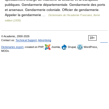
publiques. Gendarmerie départementale. Gendarmerie des ports
et arsenaux. Gendarmerie coloniale. Officier de gendarmerie.
Appeler la gendarmerie …
Dictionnaire de l'Academie Francaise, 8eme
edition (1935)
© Academic, 2000-2026
18+
Contact us:
Technical Support
,
Advertising
Dictionaries export
, created on PHP,
Joomla,
Drupal,
WordPress,
MODx.