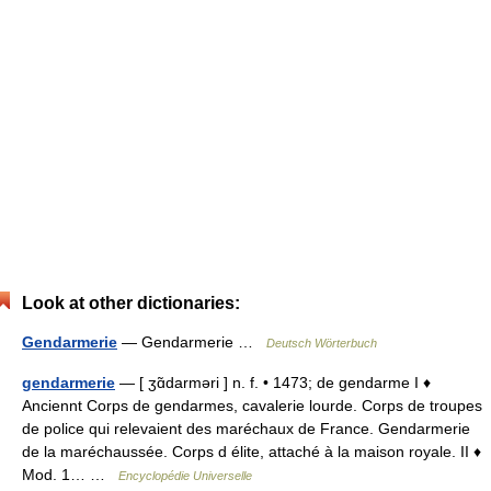
Look at other dictionaries:
Gendarmerie
— Gendarmerie …
Deutsch Wörterbuch
gendarmerie
— [ ʒɑ̃darməri ] n. f. • 1473; de gendarme I ♦
Anciennt Corps de gendarmes, cavalerie lourde. Corps de troupes
de police qui relevaient des maréchaux de France. Gendarmerie
de la maréchaussée. Corps d élite, attaché à la maison royale. II ♦
Mod. 1… …
Encyclopédie Universelle