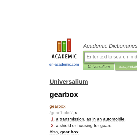
Academic Dictionarie
en-academic.com
Universalium
Interpretat
Universalium
gearbox
gearbox
/
gear
"
boks
'/
,
n
.
1
.
a
transmission
,
as
in
an
automobile
.
2
.
a
shield
or
housing
for
gears
.
Also
,
gear
box
.