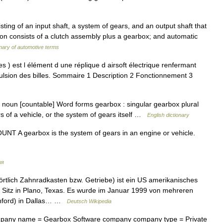
sting of an input shaft, a system of gears, and an output shaft that
ion consists of a clutch assembly plus a gearbox; and automatic
onary of automotive terms
) est l élément d une réplique d airsoft électrique renfermant
pulsion des billes. Sommaire 1 Description 2 Fonctionnement 3
] noun [countable] Word forms gearbox : singular gearbox plural
s of a vehicle, or the system of gears itself …
English dictionary
OUNT A gearbox is the system of gears in an engine or vehicle.
ия
rtlich Zahnradkasten bzw. Getriebe) ist ein US amerikanisches
Sitz in Plano, Texas. Es wurde im Januar 1999 von mehreren
chford) in Dallas… …
Deutsch Wikipedia
any name = Gearbox Software company company type = Private