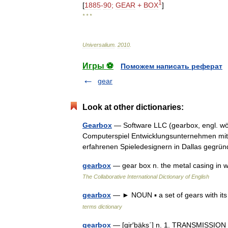
1
[
1885
-
90
;
GEAR
+
BOX
]
* * *
Universalium
.
2010
.
Игры ⚽
Поможем написать реферат
gear
Look at other dictionaries:
Gearbox
— Software LLC (gearbox, engl. wör
Computerspiel Entwicklungsunternehmen mit 
erfahrenen Spieledesignern in Dallas gegr
gearbox
— gear box n. the metal casing in w
The Collaborative International Dictionary of English
gearbox
— ► NOUN ▪ a set of gears with its 
terms dictionary
gearbox
— [gir′bäks΄] n. 1. TRANSMISSION (