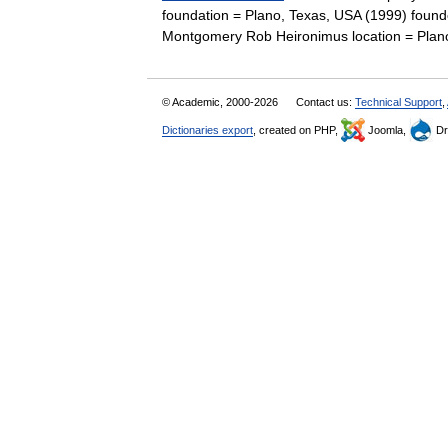
foundation = Plano, Texas, USA (1999) found
Montgomery Rob Heironimus location = Pla
© Academic, 2000-2026
Contact us:
Technical Support
,
Dictionaries export
, created on PHP,
Joomla,
Dr