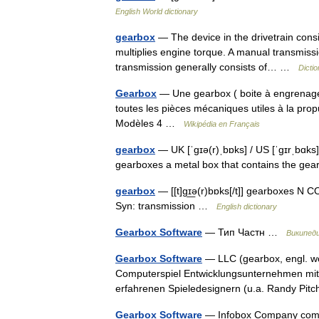
English World dictionary
gearbox
— The device in the drivetrain consi
multiplies engine torque. A manual transmiss
transmission generally consists of… …
Dicti
Gearbox
— Une gearbox ( boite à engrenages 
toutes les pièces mécaniques utiles à la pro
Modèles 4 …
Wikipédia en Français
gearbox
— UK [ˈɡɪə(r)ˌbɒks] / US [ˈɡɪrˌbɑks
gearboxes a metal box that contains the gear
gearbox
— [[t]gɪ͟ə(r)bɒks[/t]] gearboxes N C
Syn: transmission …
English dictionary
Gearbox Software
— Тип Частн …
Википед
Gearbox Software
— LLC (gearbox, engl. wö
Computerspiel Entwicklungsunternehmen mit 
erfahrenen Spieledesignern (u.a. Randy Pit
Gearbox Software
— Infobox Company comp