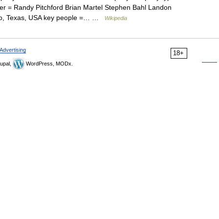
er = Randy Pitchford Brian Martel Stephen Bahl Landon
no, Texas, USA key people =… …
Wikipedia
Advertising
18+
upal,
WordPress, MODx.