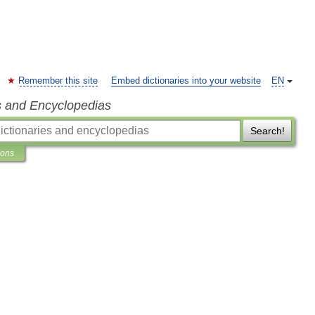
Remember this site
Embed dictionaries into your website
EN
s and Encyclopedias
Search!
ions