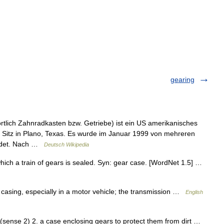
gearing
tlich Zahnradkasten bzw. Getriebe) ist ein US amerikanisches
Sitz in Plano, Texas. Es wurde im Januar 1999 von mehreren
ündet. Nach …
Deutsch Wikipedia
hich a train of gears is sealed. Syn: gear case. [WordNet 1.5] …
casing, especially in a motor vehicle; the transmission …
English
sense 2) 2. a case enclosing gears to protect them from dirt …