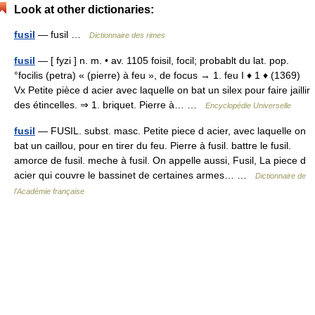
Look at other dictionaries:
fusil
— fusil …
Dictionnaire des rimes
fusil
— [ fyzi ] n. m. • av. 1105 foisil, focil; probablt du lat. pop.
°focilis (petra) « (pierre) à feu », de focus → 1. feu I ♦ 1 ♦ (1369)
Vx Petite pièce d acier avec laquelle on bat un silex pour faire jaillir
des étincelles. ⇒ 1. briquet. Pierre à… …
Encyclopédie Universelle
fusil
— FUSIL. subst. masc. Petite piece d acier, avec laquelle on
bat un caillou, pour en tirer du feu. Pierre à fusil. battre le fusil.
amorce de fusil. meche à fusil. On appelle aussi, Fusil, La piece d
acier qui couvre le bassinet de certaines armes… …
Dictionnaire de
l'Académie française