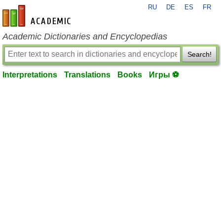
RU
DE
ES
FR
en-academic.com
Academic Dictionaries and Encyclopedias
Search!
Interpretations
Translations
Books
Игры ⚽