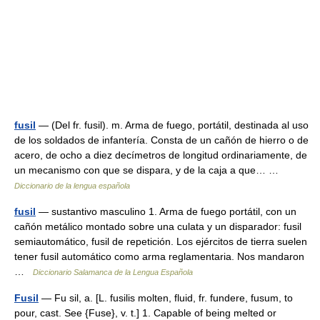
fusil
— (Del fr. fusil). m. Arma de fuego, portátil, destinada al uso
de los soldados de infantería. Consta de un cañón de hierro o de
acero, de ocho a diez decímetros de longitud ordinariamente, de
un mecanismo con que se dispara, y de la caja a que… …
Diccionario de la lengua española
fusil
— sustantivo masculino 1. Arma de fuego portátil, con un
cañón metálico montado sobre una culata y un disparador: fusil
semiautomático, fusil de repetición. Los ejércitos de tierra suelen
tener fusil automático como arma reglamentaria. Nos mandaron
…
Diccionario Salamanca de la Lengua Española
Fusil
— Fu sil, a. [L. fusilis molten, fluid, fr. fundere, fusum, to
pour, cast. See {Fuse}, v. t.] 1. Capable of being melted or