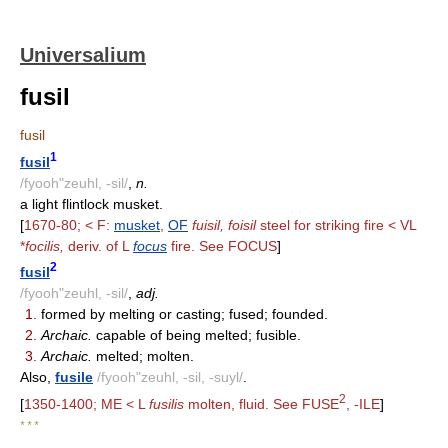
Universalium
fusil
fusil
1
fusil
/fyooh"zeuhl, -sil/
,
n.
a light flintlock musket.
[
1670-80; < F:
musket
,
OF
fuisil, foisil
steel for striking fire < VL
*
focilis,
deriv. of L
focus
fire. See FOCUS
]
2
fusil
/fyooh"zeuhl, -sil/
,
adj.
1.
formed by melting or casting; fused; founded.
2.
Archaic.
capable of being melted; fusible.
3.
Archaic.
melted; molten.
Also,
fusile
/fyooh"zeuhl, -sil, -suyl/
.
2
[
1350-1400; ME < L
fusilis
molten, fluid. See FUSE
, -ILE
]
* * *