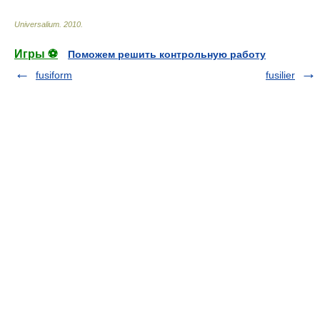
Universalium
.
2010
.
Игры ⚽
Поможем решить контрольную работу
fusiform
fusilier