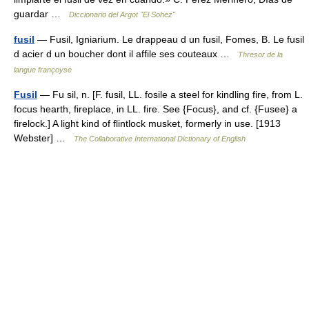
guardar …
Diccionario del Argot "El Sohez"
fusil
— Fusil, Igniarium. Le drappeau d un fusil, Fomes, B. Le fusil
d acier d un boucher dont il affile ses couteaux …
Thresor de la
langue françoyse
Fusil
— Fu sil, n. [F. fusil, LL. fosile a steel for kindling fire, from L.
focus hearth, fireplace, in LL. fire. See {Focus}, and cf. {Fusee} a
firelock.] A light kind of flintlock musket, formerly in use. [1913
Webster] …
The Collaborative International Dictionary of English