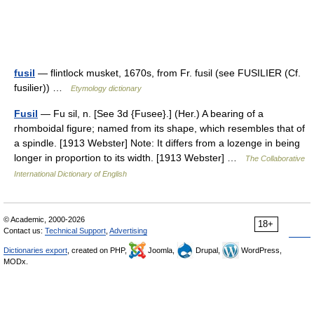
fusil
— flintlock musket, 1670s, from Fr. fusil (see FUSILIER (Cf.
fusilier)) …
Etymology dictionary
Fusil
— Fu sil, n. [See 3d {Fusee}.] (Her.) A bearing of a
rhomboidal figure; named from its shape, which resembles that of
a spindle. [1913 Webster] Note: It differs from a lozenge in being
longer in proportion to its width. [1913 Webster] …
The Collaborative
International Dictionary of English
© Academic, 2000-2026
18+
Contact us:
Technical Support
,
Advertising
Dictionaries export
, created on PHP,
Joomla,
Drupal,
WordPress,
MODx.