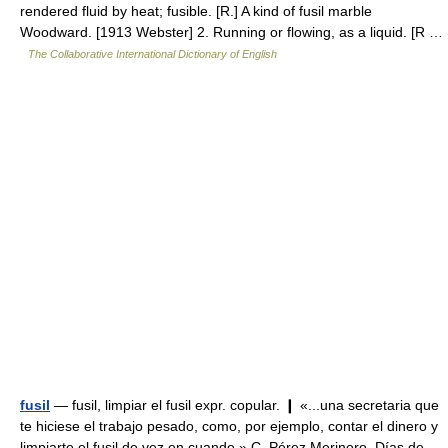
rendered fluid by heat; fusible. [R.] A kind of fusil marble
Woodward. [1913 Webster] 2. Running or flowing, as a liquid. [R …
The Collaborative International Dictionary of English
fusil
— fusil, limpiar el fusil expr. copular. ❙ «...una secretaria que
te hiciese el trabajo pesado, como, por ejemplo, contar el dinero y
limpiarte el fusil de vez en cuando.» C. Pérez Merinero, Días de