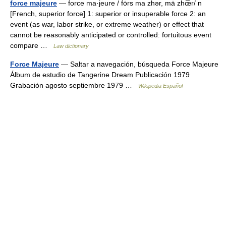
force majeure
— force ma·jeure / fȯrs ma zhər, mȧ zhœ̅r/ n
[French, superior force] 1: superior or insuperable force 2: an
event (as war, labor strike, or extreme weather) or effect that
cannot be reasonably anticipated or controlled: fortuitous event
compare …
Law dictionary
Force Majeure
— Saltar a navegación, búsqueda Force Majeure
Álbum de estudio de Tangerine Dream Publicación 1979
Grabación agosto septiembre 1979 …
Wikipedia Español