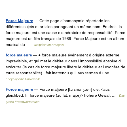
Force Majeure
— Cette page d’homonymie répertorie les
différents sujets et articles partageant un même nom. En droit, la
force majeure est une cause exonératoire de responsabilité. Force
majeure est un film français de 1989. Force Majeure est un album
musical du …
Wikipédia en Français
force majeure
— ● force majeure événement d origine externe,
imprévisible, et qui met le débiteur dans l impossibilité absolue d
exécuter (le cas de force majeure libère le débiteur et l exonère de
toute responsabilité) ; fait inattendu qui, aux termes d une… …
Encyclopédie Universelle
Force majeure
— Force ma|jeure [fɔrsma ʒœ:r] die; <aus
gleichbed. fr. force majeure (zu lat. major)> höhere Gewalt …
Das
große Fremdwörterbuch