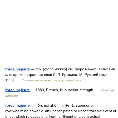
force majeure
— фр. (форс мажёр) см. форс мажор. Толковый
словарь иностранных слов Л. П. Крысина. М: Русский язык,
1998 …
Словарь иностранных слов русского языка
force majeure
— 1883, French, lit. superior strength …
Etymology
dictionary
force majeure
— [fō̂rs mȧ zhër′] n. [Fr] 1. superior or
overwhelming power 2. an unanticipated or uncontrollable event or
effect which releases one from fulfillment of a contractual