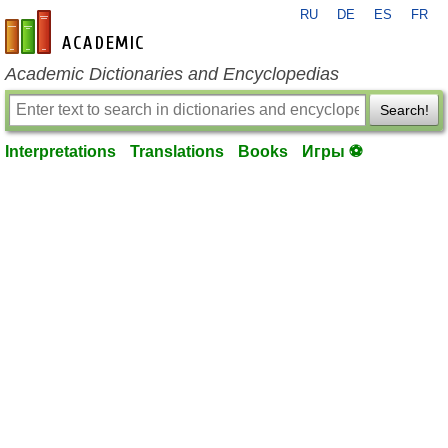
RU
DE
ES
FR
en-academic.com
Academic Dictionaries and Encyclopedias
Search!
Interpretations
Translations
Books
Игры ⚽