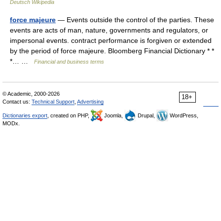
Deutsch Wikipedia
force majeure
— Events outside the control of the parties. These
events are acts of man, nature, governments and regulators, or
impersonal events. contract performance is forgiven or extended
by the period of force majeure. Bloomberg Financial Dictionary * *
*… …
Financial and business terms
© Academic, 2000-2026
18+
Contact us:
Technical Support
,
Advertising
Dictionaries export
, created on PHP,
Joomla,
Drupal,
WordPress,
MODx.