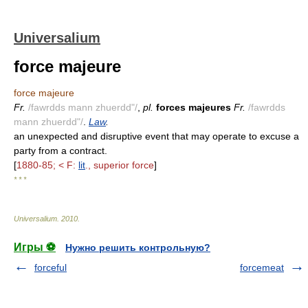
Universalium
force majeure
force majeure
Fr.
/fawrdds mann zhuerdd"/
,
pl.
forces majeures
Fr.
/fawrdds
mann zhuerdd"/
.
Law
.
an unexpected and disruptive event that may operate to excuse a
party from a contract.
[
1880-85; < F:
lit
., superior force
]
* * *
Universalium
.
2010
.
Игры ⚽
Нужно решить контрольную?
forceful
forcemeat