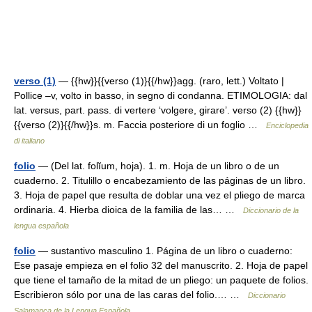
verso (1)
— {{hw}}{{verso (1)}{{/hw}}agg. (raro, lett.) Voltato |
Pollice –v, volto in basso, in segno di condanna. ETIMOLOGIA: dal
lat. versus, part. pass. di vertere ‘volgere, girare’. verso (2) {{hw}}
{{verso (2)}{{/hw}}s. m. Faccia posteriore di un foglio …
Enciclopedia
di italiano
folio
— (Del lat. folĭum, hoja). 1. m. Hoja de un libro o de un
cuaderno. 2. Titulillo o encabezamiento de las páginas de un libro.
3. Hoja de papel que resulta de doblar una vez el pliego de marca
ordinaria. 4. Hierba dioica de la familia de las… …
Diccionario de la
lengua española
folio
— sustantivo masculino 1. Página de un libro o cuaderno:
Ese pasaje empieza en el folio 32 del manuscrito. 2. Hoja de papel
que tiene el tamaño de la mitad de un pliego: un paquete de folios.
Escribieron sólo por una de las caras del folio.… …
Diccionario
Salamanca de la Lengua Española