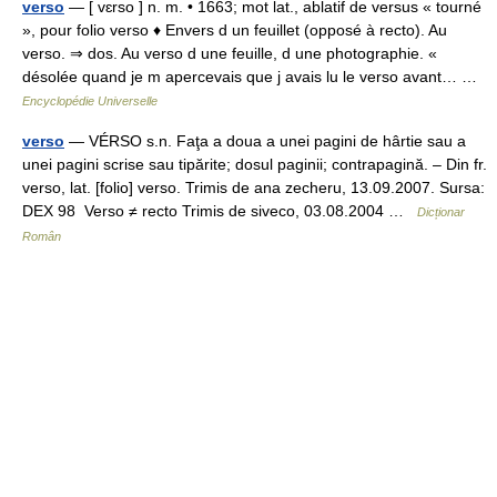
verso
— [ vɛrso ] n. m. • 1663; mot lat., ablatif de versus « tourné
», pour folio verso ♦ Envers d un feuillet (opposé à recto). Au
verso. ⇒ dos. Au verso d une feuille, d une photographie. «
désolée quand je m apercevais que j avais lu le verso avant… …
Encyclopédie Universelle
verso
— VÉRSO s.n. Faţa a doua a unei pagini de hârtie sau a
unei pagini scrise sau tipărite; dosul paginii; contrapagină. – Din fr.
verso, lat. [folio] verso. Trimis de ana zecheru, 13.09.2007. Sursa:
DEX 98 Verso ≠ recto Trimis de siveco, 03.08.2004 …
Dicționar
Român