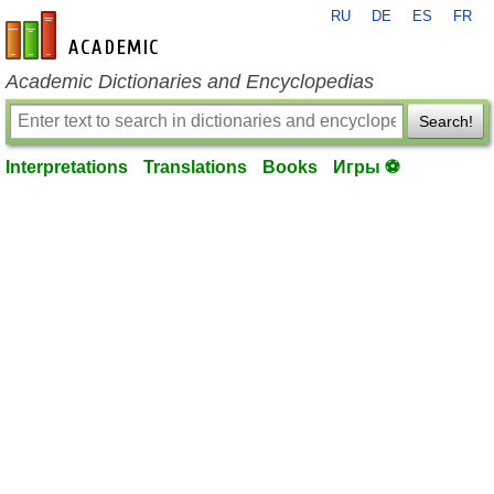
RU
DE
ES
FR
en-academic.com
Academic Dictionaries and Encyclopedias
Search!
Interpretations
Translations
Books
Игры ⚽