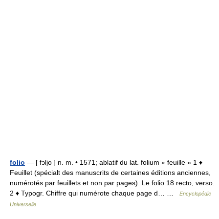
folio
— [ fɔljo ] n. m. • 1571; ablatif du lat. folium « feuille » 1 ♦
Feuillet (spécialt des manuscrits de certaines éditions anciennes,
numérotés par feuillets et non par pages). Le folio 18 recto, verso.
2 ♦ Typogr. Chiffre qui numérote chaque page d… …
Encyclopédie
Universelle