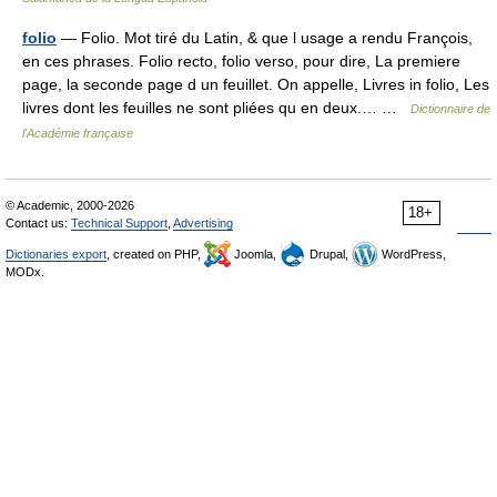
folio
— Folio. Mot tiré du Latin, & que l usage a rendu François,
en ces phrases. Folio recto, folio verso, pour dire, La premiere
page, la seconde page d un feuillet. On appelle, Livres in folio, Les
livres dont les feuilles ne sont pliées qu en deux.… …
Dictionnaire de
l'Académie française
© Academic, 2000-2026
18+
Contact us:
Technical Support
,
Advertising
Dictionaries export
, created on PHP,
Joomla,
Drupal,
WordPress,
MODx.