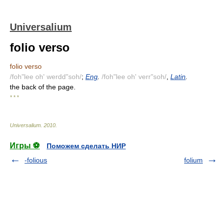
Universalium
folio verso
folio verso
/foh"lee oh' werdd"soh/
;
Eng
.
/foh"lee oh' verr"soh/
,
Latin
.
the back of the page.
* * *
Universalium
.
2010
.
Игры ⚽
Поможем сделать НИР
-folious
folium