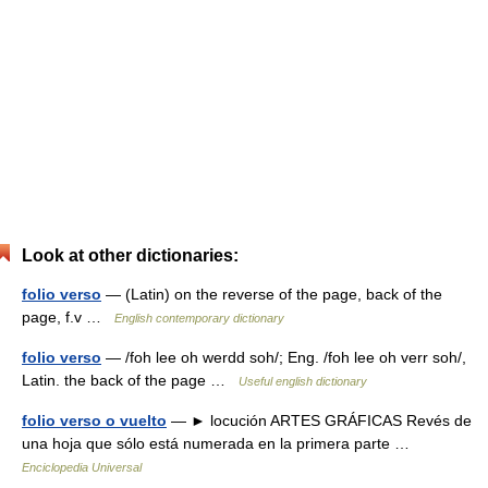
Look at other dictionaries:
folio verso
— (Latin) on the reverse of the page, back of the
page, f.v …
English contemporary dictionary
folio verso
— /foh lee oh werdd soh/; Eng. /foh lee oh verr soh/,
Latin. the back of the page …
Useful english dictionary
folio verso o vuelto
— ► locución ARTES GRÁFICAS Revés de
una hoja que sólo está numerada en la primera parte …
Enciclopedia Universal