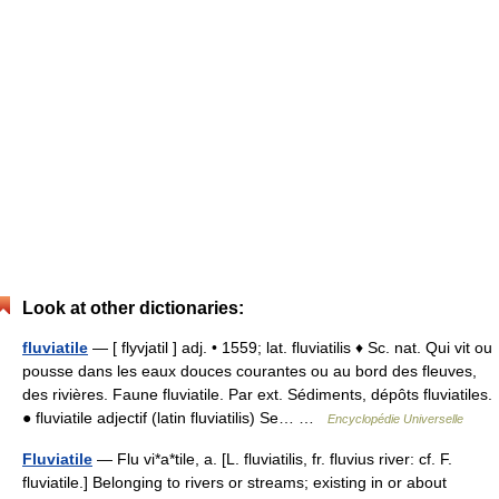
Look at other dictionaries:
fluviatile
— [ flyvjatil ] adj. • 1559; lat. fluviatilis ♦ Sc. nat. Qui vit ou
pousse dans les eaux douces courantes ou au bord des fleuves,
des rivières. Faune fluviatile. Par ext. Sédiments, dépôts fluviatiles.
● fluviatile adjectif (latin fluviatilis) Se… …
Encyclopédie Universelle
Fluviatile
— Flu vi*a*tile, a. [L. fluviatilis, fr. fluvius river: cf. F.
fluviatile.] Belonging to rivers or streams; existing in or about