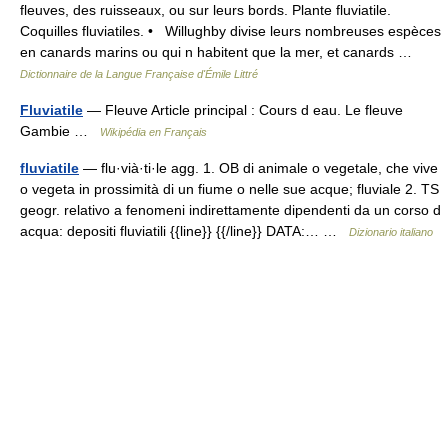
fleuves, des ruisseaux, ou sur leurs bords. Plante fluviatile.
Coquilles fluviatiles. • Willughby divise leurs nombreuses espèces
en canards marins ou qui n habitent que la mer, et canards …
Dictionnaire de la Langue Française d'Émile Littré
Fluviatile
— Fleuve Article principal : Cours d eau. Le fleuve
Gambie …
Wikipédia en Français
fluviatile
— flu·vià·ti·le agg. 1. OB di animale o vegetale, che vive
o vegeta in prossimità di un fiume o nelle sue acque; fluviale 2. TS
geogr. relativo a fenomeni indirettamente dipendenti da un corso d
acqua: depositi fluviatili {{line}} {{/line}} DATA:… …
Dizionario italiano