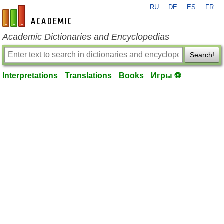
RU
DE
ES
FR
en-academic.com
Academic Dictionaries and Encyclopedias
Search!
Interpretations
Translations
Books
Игры ⚽