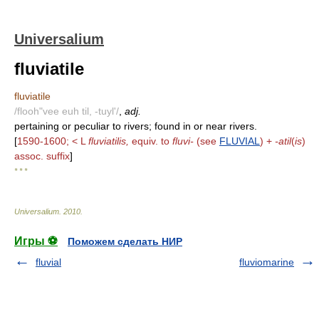
Universalium
fluviatile
fluviatile
/flooh"vee euh til, -tuyl'/
,
adj.
pertaining or peculiar to rivers; found in or near rivers.
[
1590-1600; < L
fluviatilis,
equiv. to
fluvi-
(see
FLUVIAL
) +
-atil
(
is
)
assoc. suffix
]
* * *
Universalium
.
2010
.
Игры ⚽
Поможем сделать НИР
fluvial
fluviomarine