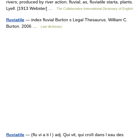
rivers; produced by river action; fluvial; as, fluviatile starta, plants.
Lyell. [1913 Webster] …
The Collaborative International Dictionary of English
fluviatile
— index fluvial Burton s Legal Thesaurus. William C.
Burton. 2006 …
Law dictionary
fluviatile
— (flu vi a ti l ) adj. Qui vit, qui croît dans l eau des