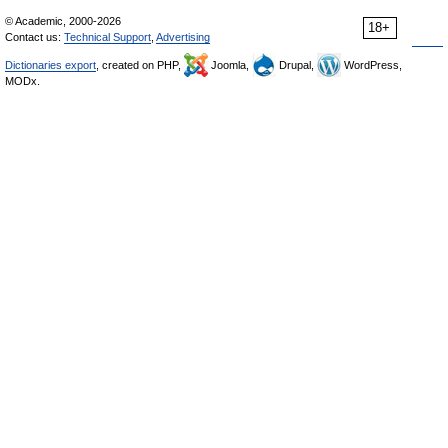
© Academic, 2000-2026
18+
Contact us:
Technical Support
,
Advertising
Dictionaries export
, created on PHP,
Joomla,
Drupal,
WordPress,
MODx.