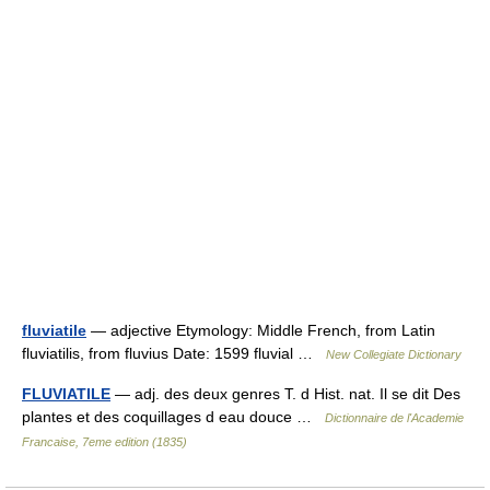
fluviatile
— adjective Etymology: Middle French, from Latin
fluviatilis, from fluvius Date: 1599 fluvial …
New Collegiate Dictionary
FLUVIATILE
— adj. des deux genres T. d Hist. nat. Il se dit Des
plantes et des coquillages d eau douce …
Dictionnaire de l'Academie
Francaise, 7eme edition (1835)