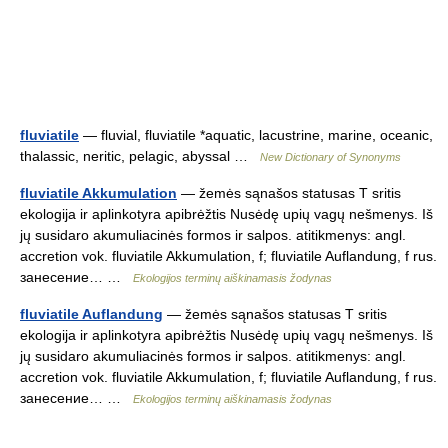
fluviatile
— fluvial, fluviatile *aquatic, lacustrine, marine, oceanic,
thalassic, neritic, pelagic, abyssal …
New Dictionary of Synonyms
fluviatile Akkumulation
— žemės sąnašos statusas T sritis
ekologija ir aplinkotyra apibrėžtis Nusėdę upių vagų nešmenys. Iš
jų susidaro akumuliacinės formos ir salpos. atitikmenys: angl.
accretion vok. fluviatile Akkumulation, f; fluviatile Auflandung, f rus.
занесение… …
Ekologijos terminų aiškinamasis žodynas
fluviatile Auflandung
— žemės sąnašos statusas T sritis
ekologija ir aplinkotyra apibrėžtis Nusėdę upių vagų nešmenys. Iš
jų susidaro akumuliacinės formos ir salpos. atitikmenys: angl.
accretion vok. fluviatile Akkumulation, f; fluviatile Auflandung, f rus.
занесение… …
Ekologijos terminų aiškinamasis žodynas