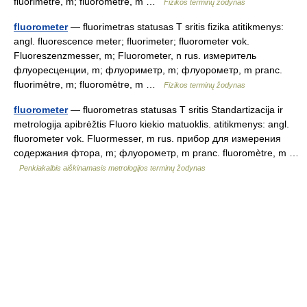
fluorimètre, m; fluoromètre, m …
Fizikos terminų žodynas
fluorometer
— fluorimetras statusas T sritis fizika atitikmenys:
angl. fluorescence meter; fluorimeter; fluorometer vok.
Fluoreszenzmesser, m; Fluorometer, n rus. измеритель
флуоресценции, m; флуориметр, m; флуорометр, m pranc.
fluorimètre, m; fluoromètre, m …
Fizikos terminų žodynas
fluorometer
— fluorometras statusas T sritis Standartizacija ir
metrologija apibrėžtis Fluoro kiekio matuoklis. atitikmenys: angl.
fluorometer vok. Fluormesser, m rus. прибор для измерения
содержания фтора, m; флуорометр, m pranc. fluoromètre, m …
Penkiakalbis aiškinamasis metrologijos terminų žodynas