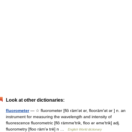
Look at other dictionaries:
fluorometer
— ☆ fluorometer [flô räm′ət ər, flooräm′ət ər ] n. an
instrument for measuring the wavelength and intensity of
fluorescence fluorometric [flô rämme′trik, floo ər əme′trik] adj.
fluorometry [floo räm′ə trē] n …
English World dictionary