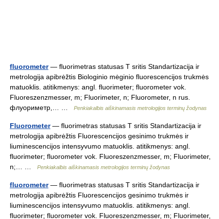
fluorometer
— fluorimetras statusas T sritis Standartizacija ir
metrologija apibrėžtis Biologinio mėginio fluorescencijos trukmės
matuoklis. atitikmenys: angl. fluorimeter; fluorometer vok.
Fluoreszenzmesser, m; Fluorimeter, n; Fluorometer, n rus.
флуориметр,… …
Penkiakalbis aiškinamasis metrologijos terminų žodynas
Fluorometer
— fluorimetras statusas T sritis Standartizacija ir
metrologija apibrėžtis Fluorescencijos gesinimo trukmės ir
liuminescencijos intensyvumo matuoklis. atitikmenys: angl.
fluorimeter; fluorometer vok. Fluoreszenzmesser, m; Fluorimeter,
n;… …
Penkiakalbis aiškinamasis metrologijos terminų žodynas
fluorometer
— fluorimetras statusas T sritis Standartizacija ir
metrologija apibrėžtis Fluorescencijos gesinimo trukmės ir
liuminescencijos intensyvumo matuoklis. atitikmenys: angl.
fluorimeter; fluorometer vok. Fluoreszenzmesser, m; Fluorimeter,