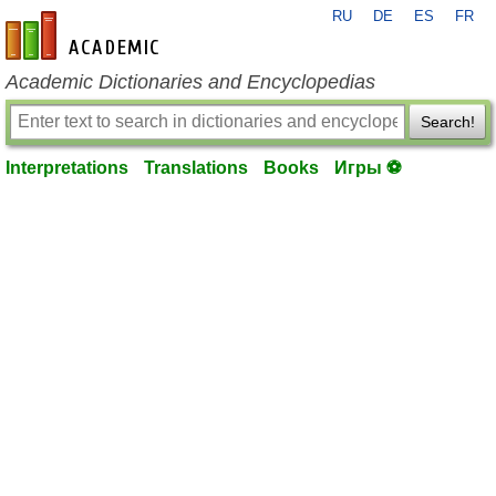
RU
DE
ES
FR
en-academic.com
Academic Dictionaries and Encyclopedias
Search!
Interpretations
Translations
Books
Игры ⚽