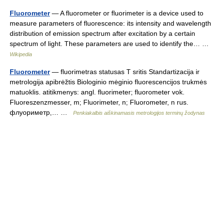
Fluorometer
— A fluorometer or fluorimeter is a device used to
measure parameters of fluorescence: its intensity and wavelength
distribution of emission spectrum after excitation by a certain
spectrum of light. These parameters are used to identify the… …
Wikipedia
Fluorometer
— fluorimetras statusas T sritis Standartizacija ir
metrologija apibrėžtis Biologinio mėginio fluorescencijos trukmės
matuoklis. atitikmenys: angl. fluorimeter; fluorometer vok.
Fluoreszenzmesser, m; Fluorimeter, n; Fluorometer, n rus.
флуориметр,… …
Penkiakalbis aiškinamasis metrologijos terminų žodynas