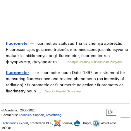
fluorometer
— fluorimetras statusas T sritis chemija apibrėžtis
Fluorescencijos gesinimo trukmės ir liuminescencijos intensyvumo
matuoklis. atitikmenys: angl. fluorimeter; fluorometer rus.
флуориметр; флуорометр …
Chemijos terminų aiškinamasis žodynas
fluorometer
— or fluorimeter noun Date: 1897 an instrument for
measuring fluorescence and related phenomena (as intensity of
radiation) • fluorometric or fluorimetric adjective • fluorometry or
fluorimetry noun …
New Collegiate Dictionary
© Academic, 2000-2026
18+
Contact us:
Technical Support
,
Advertising
Dictionaries export
, created on PHP,
Joomla,
Drupal,
WordPress,
MODx.