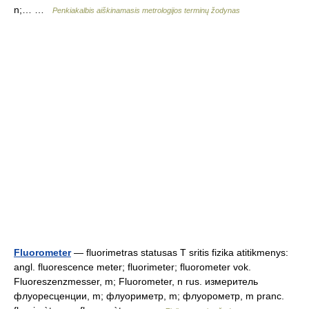
n;… …
Penkiakalbis aiškinamasis metrologijos terminų žodynas
Fluorometer
— fluorimetras statusas T sritis fizika atitikmenys:
angl. fluorescence meter; fluorimeter; fluorometer vok.
Fluoreszenzmesser, m; Fluorometer, n rus. измеритель
флуоресценции, m; флуориметр, m; флуорометр, m pranc.