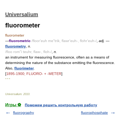
Universalium
fluorometer
fluorometer
—
fluorometric
/floor'euh me"trik, flawr'euh-, flohr'euh-/
,
adj.
—
fluorometry
,
n.
/floo rom"i teuhr, flaw-, floh-/
,
n.
an instrument for measuring fluorescence, often as a means of
determining the nature of the substance emitting the fluorescence.
Also,
fluorimeter
.
[
1895-1900; FLUORO- + -METER
]
* * *
Universalium
.
2010
.
Игры ⚽
Поможем решить контрольную работу
fluorography
fluorophosphate