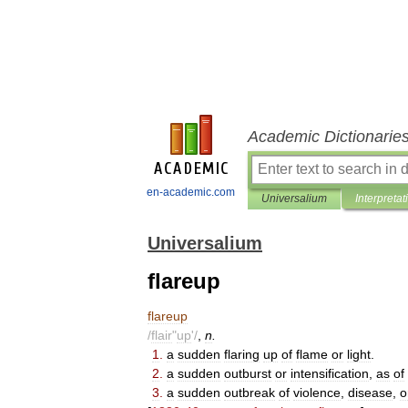
Academic Dictionarie
en-academic.com
Universalium
Interpretat
Universalium
flareup
flareup
/
flair
"
up
'/
,
n
.
1
.
a
sudden
flaring
up
of
flame
or
light
.
2
.
a
sudden
outburst
or
intensification
,
as
of
3
.
a
sudden
outbreak
of
violence
,
disease
,
o