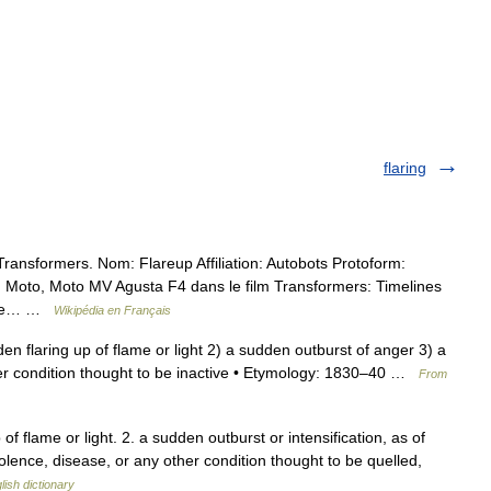
flaring
ansformers. Nom: Flareup Affiliation: Autobots Protoform:
: Moto, Moto MV Agusta F4 dans le film Transformers: Timelines
ns le… …
Wikipédia en Français
udden flaring up of flame or light 2) a sudden outburst of anger 3) a
her condition thought to be inactive • Etymology: 1830–40 …
From
 of flame or light. 2. a sudden outburst or intensification, as of
olence, disease, or any other condition thought to be quelled,
lish dictionary