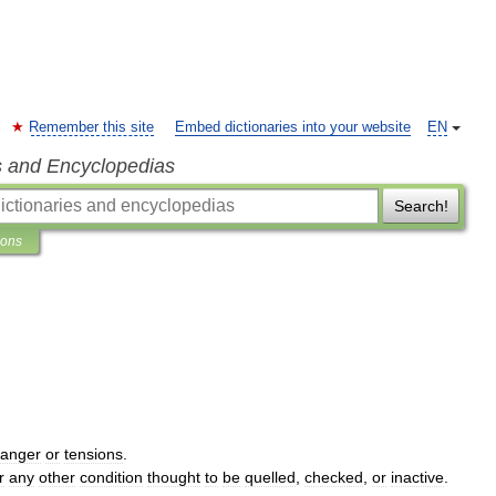
Remember this site
Embed dictionaries into your website
EN
s and Encyclopedias
Search!
ions
anger
or
tensions
.
r
any
other
condition
thought
to
be
quelled
,
checked
,
or
inactive
.