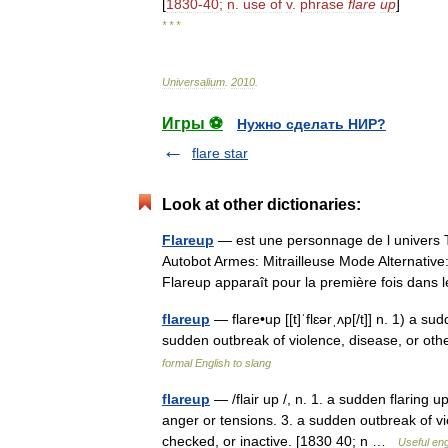
[
1830
-
40
;
n
.
use
of
v
.
phrase
flare
up
]
* * *
Universalium
.
2010
.
Игры ⚽
Нужно сделать НИР?
flare star
Look at other dictionaries:
Flareup
— est une personnage de l univers Tr
Autobot Armes: Mitrailleuse Mode Alternative
Flareup apparaît pour la première fois da
flareup
— flare•up [[t]ˈflɛərˌʌp[/t]] n. 1) a s
sudden outbreak of violence, disease, or ot
formal English to slang
flareup
— /flair up /, n. 1. a sudden flaring up
anger or tensions. 3. a sudden outbreak of vi
checked, or inactive. [1830 40; n …
Useful eng