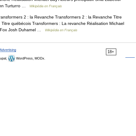
ohn Turturro …
Wikipédia en Français
ansformers 2 : la Revanche Transformers 2 : la Revanche Titre
n Titre québécois Transformers : La revanche Réalisation Michael
an Fox Josh Duhamel …
Wikipédia en Français
Advertising
18+
upal,
WordPress, MODx.