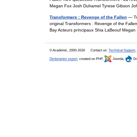
Megan Fox Josh Duhamel Tyrese Gibson J
Transformers : Revenge of the Fallen
— Tr
original Transformers : Revenge of the Falle
Bay Acteurs principaux Shia LaBeouf Meg
© Academic, 2000-2026
Contact us:
Technical Support
,
Dictionaries export
, created on PHP,
Joomla,
Dr