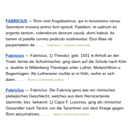
FABRICIUS
— Rom civis frugalissimus, qui in tenuissimo censu
Samnitum munera animo forti sprevit. Patellam, et salinum ex
argento tantum, colendorum deorum causâ, domi habuit, ita
tamen ut patella corneo pediculo sustineretur. Eius filiae ob
paupertatem de… …
Hofmann J. Lexicon universale
Fabricius
— Fabricius, 1) Theodor, geb. 1501 in Anholt an der
Yssel, lernte als Schuhmacher, ging dann auf die Schule nach Köln
u. studirte in Wittenberg Theologie unter Luther, Melanchthon u.
Bugenhagen. Als Lutheraner mußte er in Köln, wohin er sich
dann… …
Pierer's Universal-Lexikon
Fabricĭus
— Fabricĭus. Die Fabricia gens war ein römisches
plebejisches Geschlecht, welches aus dem Hernicerlande
stammte; bes. bekannt: 1) Cajus F. Luscinus, ging als römischer
Gesandter nach Tarent, um die Tarentiner von dem Kriege gegen
Rom abzumahnen,… …
Pierer's Universal-Lexikon