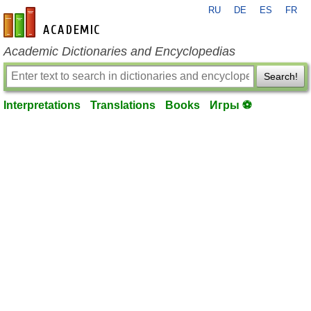
RU
DE
ES
FR
en-academic.com
Academic Dictionaries and Encyclopedias
Search!
Interpretations
Translations
Books
Игры ⚽