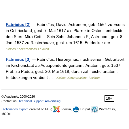
Fabricius [2]
— Fabricĭus, David, Astronom, geb. 1564 zu Esens
in Ostfriesland, gest. 7. Mai 1617 als Pfarrer in Osteel; entdeckte
den Stern Mira Ceti. – Sein Sohn Johannes F., Astronom, geb. 8.
Jan. 1587 zu Resterhaave, gest. um 1615, Entdecker der… …
Kleines Konversations-Lexikon
Fabricius [3]
— Fabricĭus, Hieronymus, nach seinem Geburtsort
im Kirchenstaat ab Aquapendente genannt, Anatom, geb. 1537,
Prof. zu Padua, gest. 20. Mai 1619, durch zahlreiche anatom.
Entdeckungen verdient …
Kleines Konversations-Lexikon
© Academic, 2000-2026
18+
Contact us:
Technical Support
,
Advertising
Dictionaries export
, created on PHP,
Joomla,
Drupal,
WordPress,
MODx.