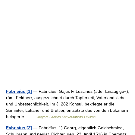
Fabricĭus [1]
— Fabricĭus, Gajus F. Luscinus (»der Einäugige«),
röm. Feldherr, ausgezeichnet durch Tapferkeit, Vaterlandsliebe
und Unbestechlichkeit. Im J. 282 Konsul, bekriegte er die
Samniter, Lukaner und Bruttier, entsetzte das von den Lukanern
belagerte… …
Meyers Großes Konversations-Lexikon
Fabricĭus [2]
— Fabricĭus, 1) Georg, eigentlich Goldschmied,
Schulmann und neulat. Dichter, geb. 23. April 1516 in Chemnitz,