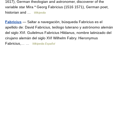
1617), German theologian and astronomer, discoverer of the
variable star Mira * Georg Fabricius (1516 1571), German poet,
historian and …
Wikipedia
Fabricius
— Saltar a navegación, búsqueda Fabricius es el
apellido de: David Fabricius, teólogo luterano y astrónomo alemán
del siglo XVI. Guilelmus Fabricius Hildanus, nombre latinizado del
cirujano alemán del siglo XVI Wilhelm Fabry. Hieronymus
Fabricius,… …
Wikipedia Español