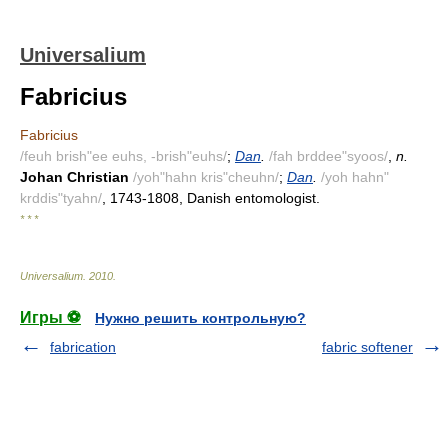
Universalium
Fabricius
Fabricius
/feuh brish"ee euhs, -brish"euhs/
;
Dan
.
/fah brddee"syoos/
,
n.
Johan Christian
/yoh"hahn kris"cheuhn/
;
Dan
.
/yoh hahn"
krddis"tyahn/
, 1743-1808, Danish entomologist.
* * *
Universalium
.
2010
.
Игры ⚽
Нужно решить контрольную?
fabrication
fabric softener