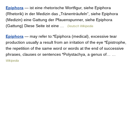
Epiphora
— ist eine rhetorische Wortfigur, siehe Epiphora
(Rhetorik) in der Medizin das „Tränenträufeln“, siehe Epiphora
(Medizin) eine Gattung der Pfauenspunner, siehe Epiphora
(Gattung) Diese Seite ist eine …
Deutsch Wikipedia
Epiphora
— may refer to:*Epiphora (medical), excessive tear
production usually a result from an irritation of the eye *Epistrophe,
the repetition of the same word or words at the end of successive
phrases, clauses or sentences *Polystachya, a genus of… …
Wikipedia