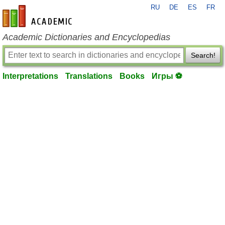
RU
DE
ES
FR
en-academic.com
Academic Dictionaries and Encyclopedias
Search!
Interpretations
Translations
Books
Игры ⚽