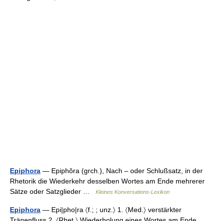
Epiphora
— Epiphŏra (grch.), Nach – oder Schlußsatz, in der
Rhetorik die Wiederkehr desselben Wortes am Ende mehrerer
Sätze oder Satzglieder …
Kleines Konversations-Lexikon
Epiphora
— Epi|pho|ra 〈f.; ; unz.〉 1. 〈Med.〉 verstärkter
Tränenfluss 2. 〈Rhet.〉 Wiederholung eines Wortes am Ende