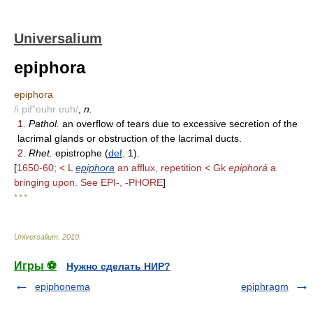
Universalium
epiphora
epiphora
/i pif"euhr euh/
,
n.
1.
Pathol.
an overflow of tears due to excessive secretion of the
lacrimal glands or obstruction of the lacrimal ducts.
2.
Rhet.
epistrophe (
def
. 1).
[
1650-60; < L
epiphora
an afflux, repetition < Gk
epiphorá
a
bringing upon. See EPI-, -PHORE
]
* * *
Universalium
.
2010
.
Игры ⚽
Нужно сделать НИР?
epiphonema
epiphragm