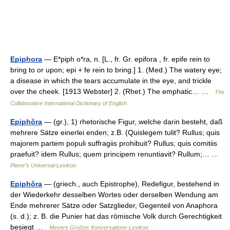
Epiphora
— E*piph o*ra, n. [L., fr. Gr. epifora , fr. epife rein to
bring to or upon; epi + fe rein to bring.] 1. (Med.) The watery eye;
a disease in which the tears accumulate in the eye, and trickle
over the cheek. [1913 Webster] 2. (Rhet.) The emphatic… …
The
Collaborative International Dictionary of English
Epiphŏra
— (gr.), 1) rhetorische Figur, welche darin besteht, daß
mehrere Sätze einerlei enden; z.B. (Quislegem tulit? Rullus; quis
majorem partem populi suffragiis prohibuit? Rullus; quis comitiis
praefuit? idem Rullus; quem principem renuntiavit? Rullum;… …
Pierer's Universal-Lexikon
Epiphŏra
— (griech., auch Epistrophe), Redefigur, bestehend in
der Wiederkehr desselben Wortes oder derselben Wendung am
Ende mehrerer Sätze oder Satzglieder, Gegenteil von Anaphora
(s. d.); z. B. die Punier hat das römische Volk durch Gerechtigkeit
besiegt …
Meyers Großes Konversations-Lexikon