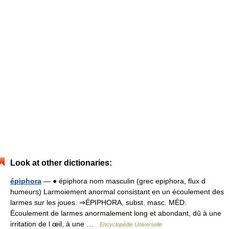
Look at other dictionaries:
épiphora
— ● épiphora nom masculin (grec epiphora, flux d
humeurs) Larmoiement anormal consistant en un écoulement des
larmes sur les joues. ⇒ÉPIPHORA, subst. masc. MÉD.
Écoulement de larmes anormalement long et abondant, dû à une
irritation de l œil, à une …
Encyclopédie Universelle