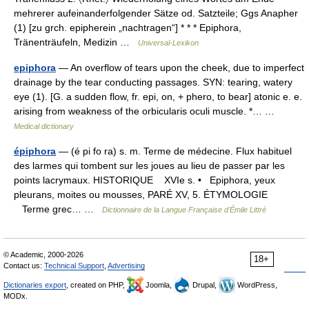
mehrerer aufeinanderfolgender Sätze od. Satzteile; Ggs Anapher
(1) [zu grch. epipherein „nachtragen“] * * * Epiphora,
Tränenträufeln, Medizin …
Universal-Lexikon
epiphora
— An overflow of tears upon the cheek, due to imperfect
drainage by the tear conducting passages. SYN: tearing, watery
eye (1). [G. a sudden flow, fr. epi, on, + phero, to bear] atonic e. e.
arising from weakness of the orbicularis oculi muscle. *… …
Medical dictionary
épiphora
— (é pi fo ra) s. m. Terme de médecine. Flux habituel
des larmes qui tombent sur les joues au lieu de passer par les
points lacrymaux. HISTORIQUE XVIe s. • Epiphora, yeux
pleurans, moites ou mousses, PARÉ XV, 5. ÉTYMOLOGIE
Terme grec… …
Dictionnaire de la Langue Française d'Émile Littré
© Academic, 2000-2026
18+
Contact us:
Technical Support
,
Advertising
Dictionaries export
, created on PHP,
Joomla,
Drupal,
WordPress,
MODx.