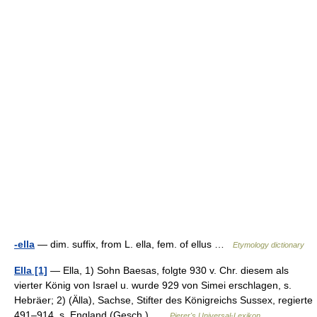
-ella
— dim. suffix, from L. ella, fem. of ellus …
Etymology dictionary
Ella [1]
— Ella, 1) Sohn Baesas, folgte 930 v. Chr. diesem als
vierter König von Israel u. wurde 929 von Simei erschlagen, s.
Hebräer; 2) (Älla), Sachse, Stifter des Königreichs Sussex, regierte
491–914, s. England (Gesch.) …
Pierer's Universal-Lexikon