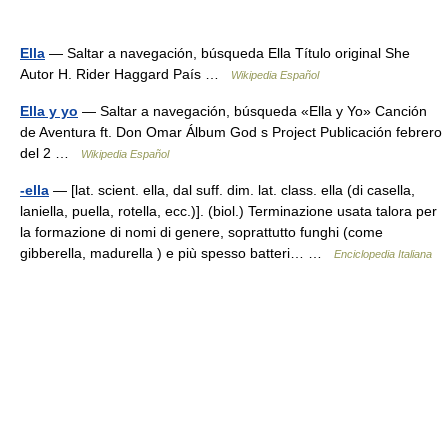
Ella
— Saltar a navegación, búsqueda Ella Título original She
Autor H. Rider Haggard País …
Wikipedia Español
Ella y yo
— Saltar a navegación, búsqueda «Ella y Yo» Canción
de Aventura ft. Don Omar Álbum God s Project Publicación febrero
del 2 …
Wikipedia Español
-ella
— [lat. scient. ella, dal suff. dim. lat. class. ella (di casella,
laniella, puella, rotella, ecc.)]. (biol.) Terminazione usata talora per
la formazione di nomi di genere, soprattutto funghi (come
gibberella, madurella ) e più spesso batteri… …
Enciclopedia Italiana