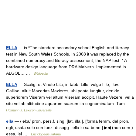
ELLA
— is:*The standard secondary school English and literacy
test in New South Wales Schools. In 2008 it was replaced by the
combined numeracy and literacy assessment, the NAP test. * A
hardware design language from DRA Malvern. Implemented in
ALGOL… …
Wikipedia
ELLA
— Scalig. et Vineto Lila, in tabb. Lille, vulgo l Ile, fluv.
Galliae, alluit Macerias Mazieres, ubi ponte iungitur, denide
superiorem Viseram vel altum Viseram accipit, Haute Vezere, vel a
situ vel ab altitudine aquarum suarum ita cognominatum. Tum …
Hofmann J. Lexicon universale
ella
— / el:a/ pron. pers.f. sing. [lat. ĭlla ]. [forma femm. del pron.
egli, usata solo con funz. di sogg.: ella lo sa bene ] ▶◀ (non com.)
essa, lei …
Enciclopedia Italiana