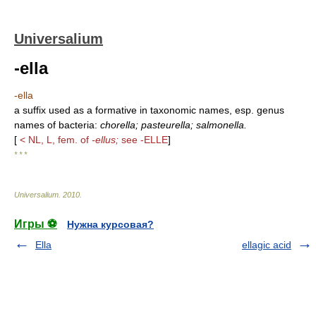
Universalium
-ella
-ella
a suffix used as a formative in taxonomic names, esp. genus
names of bacteria:
chorella; pasteurella; salmonella.
[
< NL, L, fem. of
-ellus;
see -ELLE
]
* * *
Universalium
.
2010
.
Игры ⚽
Нужна курсовая?
Ella
ellagic acid