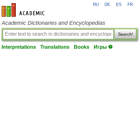
RU
DE
ES
FR
en-academic.com
Academic Dictionaries and Encyclopedias
Search!
Interpretations
Translations
Books
Игры ⚽