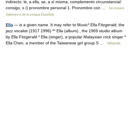
indirecto: le, a ella, se, a sí misma, complemento circunstancial:
consigo, s í) pronombre personal 1. Pronombre con …
Diccionario
Salamanca de la Lengua Española
Ella
— is a given name. It may refer to:Music* Ella Fitzgerald, the
jazz vocalist (1917 1996) ** Ella (album) , the 1969 studio album
by Ella Fitzgerald * Ella (singer), a popular Malaysian rock singer *
Ella Chen, a member of the Taiwanese girl group S …
Wikipedia