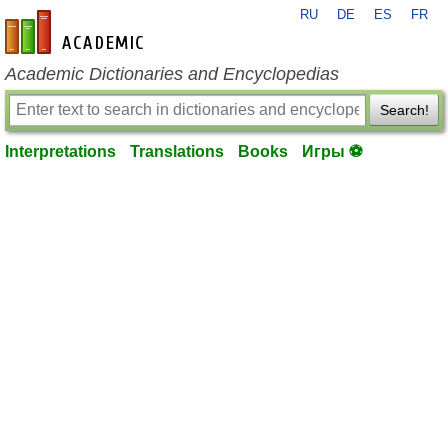
RU
DE
ES
FR
en-academic.com
Academic Dictionaries and Encyclopedias
Search!
Interpretations
Translations
Books
Игры ⚽