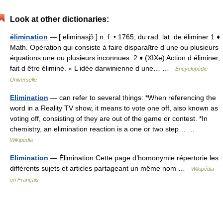
Look at other dictionaries:
élimination
— [ eliminasjɔ̃ ] n. f. • 1765; du rad. lat. de éliminer 1 ♦
Math. Opération qui consiste à faire disparaître d une ou plusieurs
équations une ou plusieurs inconnues. 2 ♦ (XIXe) Action d éliminer,
fait d être éliminé. « L idée darwinienne d une… …
Encyclopédie
Universelle
Elimination
— can refer to several things: *When referencing the
word in a Reality TV show, it means to vote one off, also known as
voting off, consisting of they are out of the game or contest. *In
chemistry, an elimination reaction is a one or two step… …
Wikipedia
Elimination
— Élimination Cette page d’homonymie répertorie les
différents sujets et articles partageant un même nom …
Wikipédia
en Français