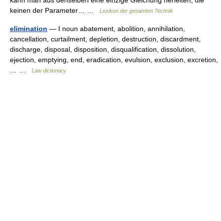
kann man aus denselben eine einzige Gleichung herleiten, die
keinen der Parameter… …
Lexikon der gesamten Technik
elimination
— I noun abatement, abolition, annihilation,
cancellation, curtailment, depletion, destruction, discardment,
discharge, disposal, disposition, disqualification, dissolution,
ejection, emptying, end, eradication, evulsion, exclusion, excretion,
… …
Law dictionary