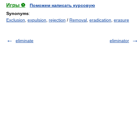
Игры ⚽
Поможем написать курсовую
Synonyms
:
Exclusion
,
expulsion
,
rejection
/
Removal
,
eradication
,
erasure
eliminate
eliminator