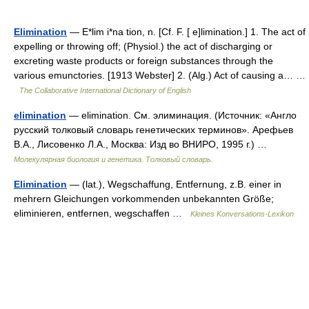
Elimination
— E*lim i*na tion, n. [Cf. F. [ e]limination.] 1. The act of
expelling or throwing off; (Physiol.) the act of discharging or
excreting waste products or foreign substances through the
various emunctories. [1913 Webster] 2. (Alg.) Act of causing a… …
The Collaborative International Dictionary of English
elimination
— elimination. См. элиминация. (Источник: «Англо
русский толковый словарь генетических терминов». Арефьев
В.А., Лисовенко Л.А., Москва: Изд во ВНИРО, 1995 г.) …
Молекулярная биология и генетика. Толковый словарь.
Elimination
— (lat.), Wegschaffung, Entfernung, z.B. einer in
mehrern Gleichungen vorkommenden unbekannten Größe;
eliminieren, entfernen, wegschaffen …
Kleines Konversations-Lexikon