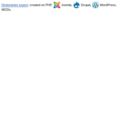
Dictionaries export
, created on PHP,
Joomla,
Drupal,
WordPress,
MODx.