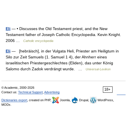
Eli
— • Discusses the Old Testament priest, and the New
Testament father of Joseph Catholic Encyclopedia. Kevin Knight.
2006 …
Catholic encyclopedia
Eli
— [hebräisch], in der Vulgata Heli, Priester am Heiligtum in
Silo zur Zeit Samuels (1. Samuel 1 4), der Ahnherr eines
israelitischen Priestergeschlechtes (Eliden), das unter König
Salomo durch Zadok verdrängt wurde. …
Universal-Lexikon
© Academic, 2000-2026
18+
Contact us:
Technical Support
,
Advertising
Dictionaries export
, created on PHP,
Joomla,
Drupal,
WordPress,
MODx.