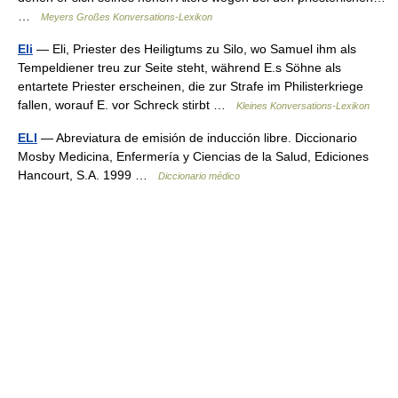
…
Meyers Großes Konversations-Lexikon
Eli
— Eli, Priester des Heiligtums zu Silo, wo Samuel ihm als
Tempeldiener treu zur Seite steht, während E.s Söhne als
entartete Priester erscheinen, die zur Strafe im Philisterkriege
fallen, worauf E. vor Schreck stirbt …
Kleines Konversations-Lexikon
ELI
— Abreviatura de emisión de inducción libre. Diccionario
Mosby Medicina, Enfermería y Ciencias de la Salud, Ediciones
Hancourt, S.A. 1999 …
Diccionario médico