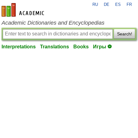
RU
DE
ES
FR
en-academic.com
Academic Dictionaries and Encyclopedias
Search!
Interpretations
Translations
Books
Игры ⚽