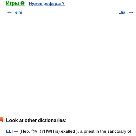
Игры ⚽
Нужен реферат?
elhi
Elia
Look at other dictionaries:
ELI
— (Heb. אֵלִי; (YHWH is) exalted ), a priest in the sanctuary of