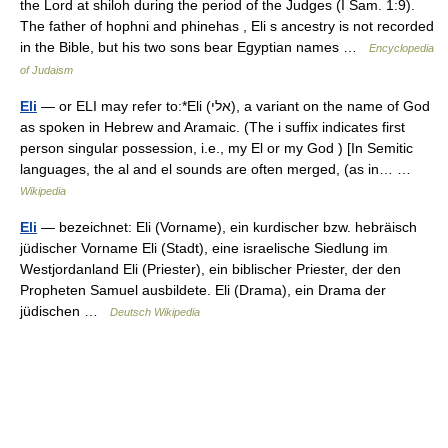
the Lord at shiloh during the period of the Judges (I Sam. 1:9).
The father of hophni and phinehas , Eli s ancestry is not recorded
in the Bible, but his two sons bear Egyptian names …
Encyclopedia
of Judaism
Eli
— or ELI may refer to:*Eli (אלי), a variant on the name of God
as spoken in Hebrew and Aramaic. (The i suffix indicates first
person singular possession, i.e., my El or my God ) [In Semitic
languages, the al and el sounds are often merged, (as in… …
Wikipedia
Eli
— bezeichnet: Eli (Vorname), ein kurdischer bzw. hebräisch
jüdischer Vorname Eli (Stadt), eine israelische Siedlung im
Westjordanland Eli (Priester), ein biblischer Priester, der den
Propheten Samuel ausbildete. Eli (Drama), ein Drama der
jüdischen …
Deutsch Wikipedia