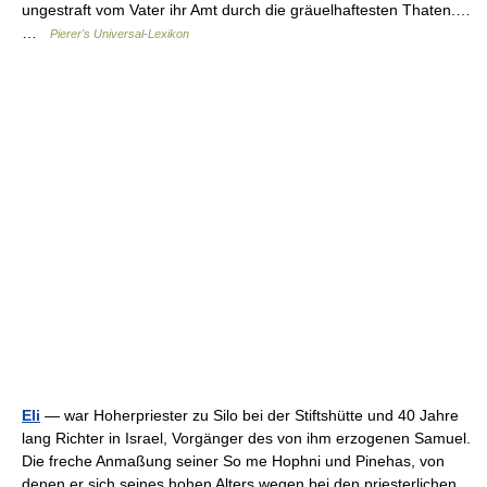
ungestraft vom Vater ihr Amt durch die gräuelhaftesten Thaten.…
…
Pierer's Universal-Lexikon
Eli
— war Hoherpriester zu Silo bei der Stiftshütte und 40 Jahre
lang Richter in Israel, Vorgänger des von ihm erzogenen Samuel.
Die freche Anmaßung seiner So me Hophni und Pinehas, von
denen er sich seines hohen Alters wegen bei den priesterlichen…