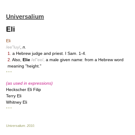
Universalium
Eli
Eli
/ee"luy/
,
n.
1.
a Hebrew judge and priest. I Sam. 1-4.
2.
Also,
Elie
/el"ee/
. a male given name: from a Hebrew word
meaning "height."
* * *
(as used in expressions)
Heckscher Eli Filip
Terry Eli
Whitney Eli
* * *
Universalium
.
2010
.