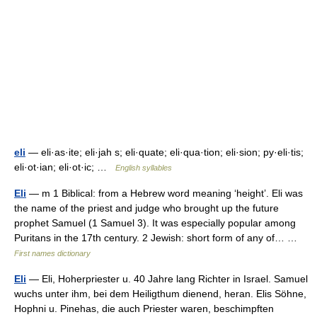
eli
— eli·as·ite; eli·jah s; eli·quate; eli·qua·tion; eli·sion; py·eli·tis;
eli·ot·ian; eli·ot·ic; …
English syllables
Eli
— m 1 Biblical: from a Hebrew word meaning ‘height’. Eli was
the name of the priest and judge who brought up the future
prophet Samuel (1 Samuel 3). It was especially popular among
Puritans in the 17th century. 2 Jewish: short form of any of… …
First names dictionary
Eli
— Eli, Hoherpriester u. 40 Jahre lang Richter in Israel. Samuel
wuchs unter ihm, bei dem Heiligthum dienend, heran. Elis Söhne,
Hophni u. Pinehas, die auch Priester waren, beschimpften