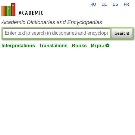
RU
DE
ES
FR
en-academic.com
Academic Dictionaries and Encyclopedias
Search!
Interpretations
Translations
Books
Игры ⚽