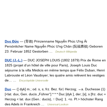
Dục Đức
— (育德) Prinzenname Nguyễn Phúc Ưng Ái
Persönlicher Name Nguyễn Phúc Ưng Chân (阮福膺禛) Geboren
23. Februar 1852 Gestorben …
Deutsch Wikipedia
DUC (J.-L.)
— DUC JOSEPH LOUIS (1802 1879) Prix de Rome en
1825 (projet d’un hôtel de ville pour Paris), Joseph Louis Duc
séjourne à la villa Médicis en même temps que Félix Duban, Henri
Labrouste et Léon Vaudoyer; les quatre amis relèvent les vestiges
de… …
Encyclopédie Universelle
Duc
— 〈[ dỵk] m.; od. s, s; frz. Bez. für〉 Herzog; →a. Duchesse (1)
[<lat. dux, Gen. ducis „Führer“] * * * Duc [dyk ], der; [s], s [frz. duc =
Herzog < lat. dux (Gen.: ducis), ↑ Dux]: 1. <o. Pl.> höchster Rang
des Adels in Frankreich …
Universal-Lexikon