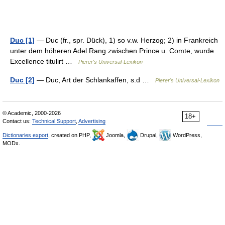
Duc [1]
— Duc (fr., spr. Dück), 1) so v.w. Herzog; 2) in Frankreich
unter dem höheren Adel Rang zwischen Prince u. Comte, wurde
Excellence titulirt …
Pierer's Universal-Lexikon
Duc [2]
— Duc, Art der Schlankaffen, s.d …
Pierer's Universal-Lexikon
© Academic, 2000-2026
18+
Contact us:
Technical Support
,
Advertising
Dictionaries export
, created on PHP,
Joomla,
Drupal,
WordPress,
MODx.