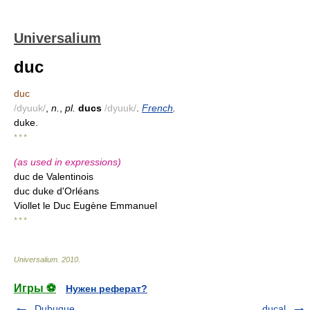
Universalium
duc
duc
/dyuuk/
,
n.
,
pl.
ducs
/dyuuk/
.
French
.
duke.
* * *
(as used in expressions)
duc de Valentinois
duc duke d'Orléans
Viollet le Duc Eugène Emmanuel
* * *
Universalium
.
2010
.
Игры ⚽
Нужен реферат?
Dubuque
ducal