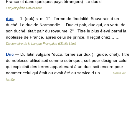
France et dans quelques pays étrangers). Le duc d… …
Encyclopédie Universelle
duc
— 1. (duk) s. m. 1° Terme de féodalité. Souverain d un
duché. Le duc de Normandie. Duc et pair, duc qui, en vertu de
son duché, était pair du royaume. 2° Titre le plus élevé parmi la
noblesse de France, après celui de prince. Il reçoit chez… …
Dictionnaire de la Langue Française d'Émile Littré
Duc
— Du latin vulgaire *ducu, formé sur dux (= guide, chef). Titre
de noblesse utilisé soit comme sobriquet, soit pour désigner celui
qui exploitait des terres appartenant à un duc, soit encore pour
nommer celui qui était ou avait été au service d un… …
Noms de
famille