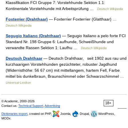
Klassifikation FCI Gruppe 7: Vorstehhunde Sektion 1.1:
Kontinentale Vorstehhunde mit Arbeitsprüfung …
Deutsch Wikipedia
Foxterrier (Drahthaar)
— Foxterrier Foxterrier (Glatthaar) …
Deutsch Wikipedia
Segugio Italiano (Drahthaar)
— Segugio Italiano a pelo forte FCI
Standard Nr. 198 Gruppe 6: Laufhunde, Schweißhunde und
verwandte Rassen Sektion 1: Laufhu …
Deutsch Wikipedia
Deutsch Drahthaar
— Deutsch Drahthaar, seit 1902 aus rau und
kurzhaarigen Vorstehhunden gezüchteter, robuster Jagdhund
(Widerristhöhe: 56 67 cm) mit mittellangem, hartem Fell, Farbe
mittel bis dunkelbraun, Braunschimmel oder Schwarzschimmel …
Universal-Lexikon
© Academic, 2000-2026
18+
Contact us:
Technical Support
,
Advertising
Dictionaries export
, created on PHP,
Joomla,
Drupal,
WordPress,
MODx.