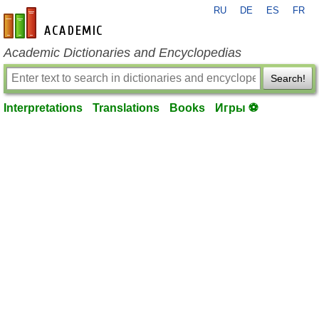
RU
DE
ES
FR
en-academic.com
Academic Dictionaries and Encyclopedias
Search!
Interpretations
Translations
Books
Игры ⚽