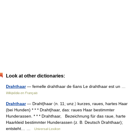
Look at other dictionaries:
Drahthaar
— femelle drahthaar de 6ans Le drahthaar est un …
Wikipédia en Français
Drahthaar
— Draht|haar 〈n. 11; unz.〉 kurzes, raues, hartes Haar
(bei Hunden) * * * Draht|haar, das: raues Haar bestimmter
Hunderassen. * * * Drahthaar, Bezeichnung für das raue, harte
Haarkleid bestimmter Hunderassen (z. B. Deutsch Drahthaar);
entsteht… …
Universal-Lexikon