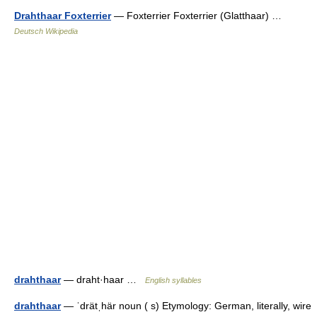
Drahthaar Foxterrier
— Foxterrier Foxterrier (Glatthaar) …
Deutsch Wikipedia
drahthaar
— draht·haar …
English syllables
drahthaar
— ˈdrätˌhär noun ( s) Etymology: German, literally, wire