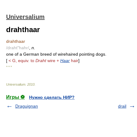
Universalium
drahthaar
drahthaar
/draht"hahr/
,
n.
one of a German breed of wirehaired pointing dogs.
[
< G, equiv. to
Draht
wire +
Haar
hair
]
* * *
Universalium
.
2010
.
Игры ⚽
Нужно сделать НИР?
Draguignan
drail