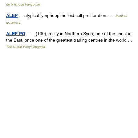
de la langue françoyse
ALEP
— atypical lymphoepithelioid cell proliferation …
Medical
dictionary
ALEP`PO
— (130), a city in Northern Syria, one of the finest in
the East, once one of the greatest trading centres in the world …
The Nuttall Encyclopaedia