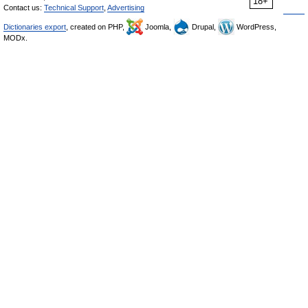
18+
Contact us:
Technical Support
,
Advertising
Dictionaries export
, created on PHP,
Joomla,
Drupal,
WordPress,
MODx.