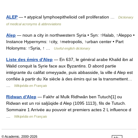
ALEP
— • atypical lymphoepithelioid cell proliferation …
Dictionary
of medical acronyms & abbreviations
Alep
— noun a city in northwestern Syria • Syn: ↑Halab, ↑Aleppo •
Instance Hypernyms: ↑city, ↑metropolis, ↑urban center • Part
Holonyms: ↑Syria, ↑ …
Useful english dictionary
Liste des émirs d'Alep
— En 637, le général arabe Khalid ibn al
Walid conquit la Syrie face aux Byzantins. D abord partie
intégrante du califat omeyyade, puis abbasside, la ville d Alep est
confiée à partir du Xe siècle à des émirs qui se la transmettent…
…
Wikipédia en Français
Ridwan d'Alep
— Fakhr al Mulk Ridhwân ben Tutuch[1] ou
Ridwan est un roi saljûqide d Alep (1095 1113), fils de Tutuch.
Sommaire 1 Arrivée au pouvoir et premiers actes 2 L influence d
…
Wikipédia en Français
© Academic, 2000-2026