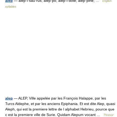
alep
— alep·i·sau·rus; alep·po; alep·i·dote; alep·pine; …
English
syllables
alep
— ALEP, Ville appelée par les François Halappe, par les
Turcs Aldephe, et par les anciens Epiphania. Et est dite Alep, quasi
Aleph, qui est la premiere lettre de l alphabet Hebrieu, pource que
c est la premiere ville de Surie. Quidam Alepum vocant …
Thresor