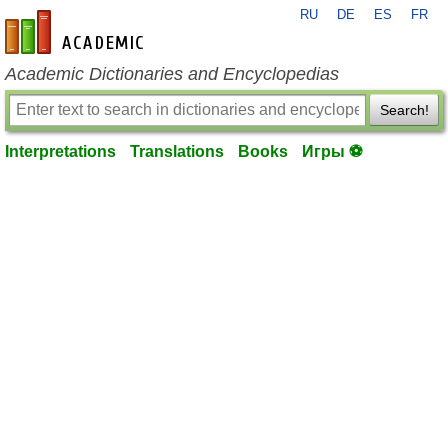
RU
DE
ES
FR
en-academic.com
Academic Dictionaries and Encyclopedias
Search!
Interpretations
Translations
Books
Игры ⚽