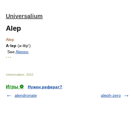
Universalium
Alep
Alep
A·lep
(ə-lĕpʹ)
See
Aleppo
.
* * *
Universalium
.
2010
.
Игры ⚽
Нужен реферат?
alendronate
aleph-zero