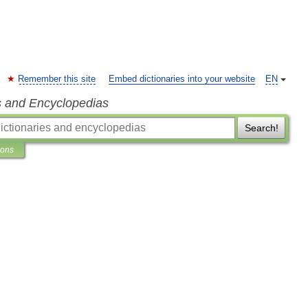
Remember this site
Embed dictionaries into your website
EN
s and Encyclopedias
Search!
ions