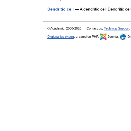
Dendritic cell
— A dendritic cell Dendritic ce
© Academic, 2000-2026
Contact us:
Technical Support
,
Dictionaries export
, created on PHP,
Joomla,
Dr