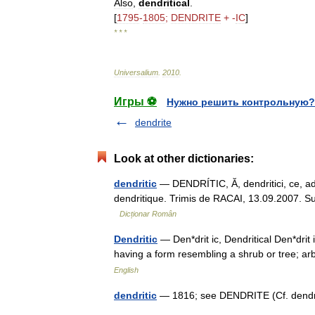
Also
,
dendritical
.
[
1795
-
1805
;
DENDRITE
+ -
IC
]
* * *
Universalium
.
2010
.
Игры ⚽
Нужно решить контрольную?
dendrite
Look at other dictionaries:
dendritic
— DENDRÍTIC, Ă, dendritici, ce, adj.
dendritique. Trimis de RACAI, 13.09.2007. Surs
Dicționar Român
Dendritic
— Den*drit ic, Dendritical Den*drit i
having a form resembling a shrub or tree; 
English
dendritic
— 1816; see DENDRITE (Cf. dendri