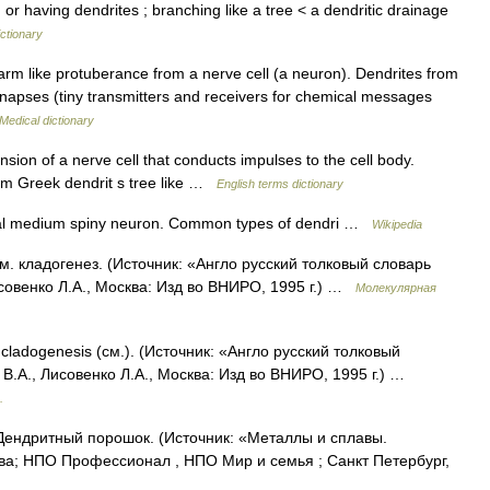
r having dendrites ; branching like a tree < a dendritic drainage
ctionary
arm like protuberance from a nerve cell (a neuron). Dendrites from
napses (tiny transmitters and receivers for chemical messages
Medical dictionary
on of a nerve cell that conducts impulses to the cell body.
om Greek dendrit s tree like …
English terms dictionary
atal medium spiny neuron. Common types of dendri …
Wikipedia
 См. кладогенез. (Источник: «Англо русский толковый словарь
совенко Л.А., Москва: Изд во ВНИРО, 1995 г.) …
Молекулярная
= cladogenesis (см.). (Источник: «Англо русский толковый
В.А., Лисовенко Л.А., Москва: Изд во ВНИРО, 1995 г.) …
.
 Дендритный порошок. (Источник: «Металлы и сплавы.
ва; НПО Профессионал , НПО Мир и семья ; Санкт Петербург,