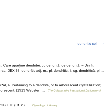
dendritic cell
 Care aparţine dendritei, cu dendrită, de dendrită. – Din fr.
a: DEX 98 dendrític adj. m., pl. dendrítici; f. sg. dendrítică, pl …
c*al, a. Pertaining to a dendrite, or to arborescent crystallization;
arborescent. [1913 Webster] …
The Collaborative International Dictionary of
te) + IC (Cf. ic) …
Etymology dictionary