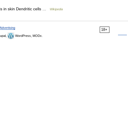
lls in skin Dendritic cells …
Wikipedia
Advertising
18+
upal,
WordPress, MODx.