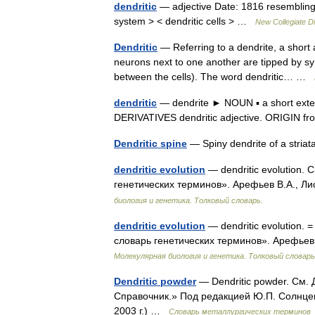
dendritic
— adjective Date: 1816 resembling o
system > < dendritic cells > …
New Collegiate Di
Dendritic
— Referring to a dendrite, a short 
neurons next to one another are tipped by sy
between the cells). The word dendritic… …
dendritic
— dendrite ► NOUN ▪ a short extensi
DERIVATIVES dendritic adjective. ORIGIN fr
Dendritic spine
— Spiny dendrite of a stri
dendritic evolution
— dendritic evolution.
генетических терминов». Арефьев В.А., Ли
биология и генетика. Толковый словарь.
dendritic evolution
— dendritic evolution. 
словарь генетических терминов». Арефьев 
Молекулярная биология и генетика. Толковый словарь
Dendritic powder
— Dendritic powder. См.
Справочник.» Под редакцией Ю.П. Солнце
2003 г.) …
Словарь металлургических терминов