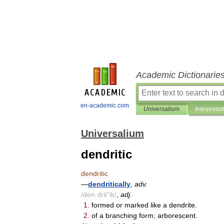
Academic Dictionarie
en-academic.com
Universalium
Interpretat
Universalium
dendritic
dendritic
—
dendritically
,
adv
.
/
den
drit
"
ik
/
,
adj
.
1
.
formed
or
marked
like
a
dendrite
.
2
.
of
a
branching
form
;
arborescent
.