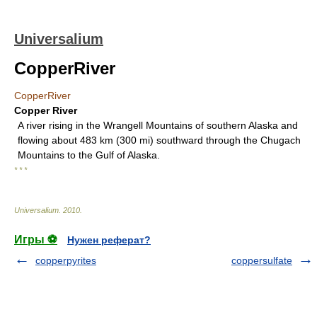
Universalium
CopperRiver
CopperRiver
Copper River
A river rising in the Wrangell Mountains of southern Alaska and
flowing about 483 km (300 mi) southward through the Chugach
Mountains to the Gulf of Alaska.
* * *
Universalium
.
2010
.
Игры ⚽
Нужен реферат?
copperpyrites
coppersulfate