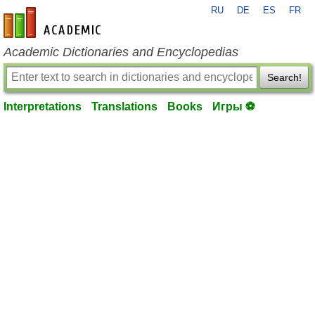
RU
DE
ES
FR
en-academic.com
Academic Dictionaries and Encyclopedias
Search!
Interpretations
Translations
Books
Игры ⚽