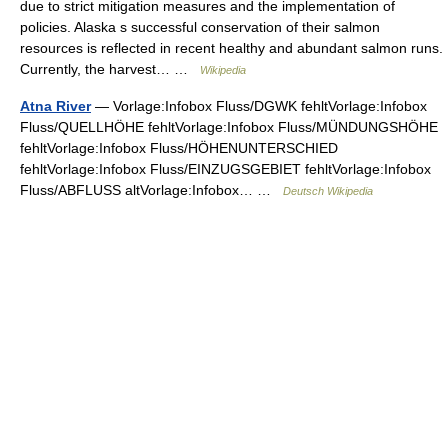
due to strict mitigation measures and the implementation of
policies. Alaska s successful conservation of their salmon
resources is reflected in recent healthy and abundant salmon runs.
Currently, the harvest… …
Wikipedia
Atna River
— Vorlage:Infobox Fluss/DGWK fehltVorlage:Infobox
Fluss/QUELLHÖHE fehltVorlage:Infobox Fluss/MÜNDUNGSHÖHE
fehltVorlage:Infobox Fluss/HÖHENUNTERSCHIED
fehltVorlage:Infobox Fluss/EINZUGSGEBIET fehltVorlage:Infobox
Fluss/ABFLUSS altVorlage:Infobox… …
Deutsch Wikipedia