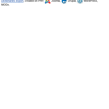
Dictionaries export
, created on PHP,
Joomla,
Drupal,
WordPress,
MODx.