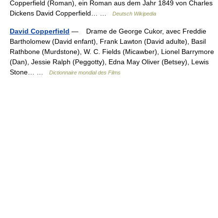
Copperfield (Roman), ein Roman aus dem Jahr 1849 von Charles
Dickens David Copperfield… …
Deutsch Wikipedia
David Copperfield
— Drame de George Cukor, avec Freddie
Bartholomew (David enfant), Frank Lawton (David adulte), Basil
Rathbone (Murdstone), W. C. Fields (Micawber), Lionel Barrymore
(Dan), Jessie Ralph (Peggotty), Edna May Oliver (Betsey), Lewis
Stone… …
Dictionnaire mondial des Films