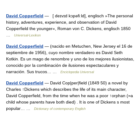
David Copperfield
— [ deɪvɪd kɔpəfiːld], englisch »The personal
history, adventures, experience, and observation of David
Copperfield the younger«, Roman von C. Dickens, englisch 1850
…
Universal-Lexikon
David Copperfield
— (nacido en Metuchen, New Jersey el 16 de
septiembre de 1956), cuyo nombre verdadero es David Seth
Kotkin. Es un mago de renombre y uno de los mejores ilusionistas,
conocido por la combinación de ilusiones espectaculares y
narración. Sus trucos… …
Enciclopedia Universal
David Copperfield
— David Cop|per|field (1849 50) a novel by
Charles ↑Dickens which describes the life of its main character,
David Copperfield, from the time when he was a poor ↑orphan (=a
child whose parents have both died) . It is one of Dickens s most
popular… …
Dictionary of contemporary English