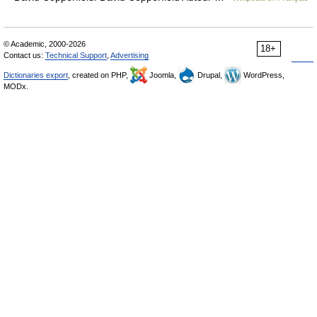
© Academic, 2000-2026
18+
Contact us:
Technical Support
,
Advertising
Dictionaries export
, created on PHP,
Joomla,
Drupal,
WordPress,
MODx.