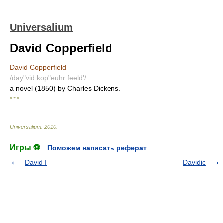
Universalium
David Copperfield
David Copperfield
/day"vid kop"euhr feeld'/
a novel (1850) by Charles Dickens.
* * *
Universalium
.
2010
.
Игры ⚽
Поможем написать реферат
David I
Davidic