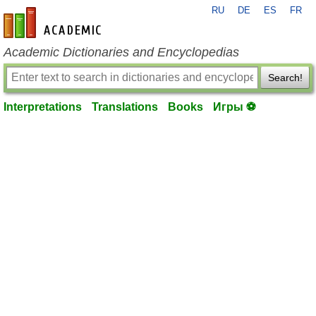
RU
DE
ES
FR
en-academic.com
Academic Dictionaries and Encyclopedias
Search!
Interpretations
Translations
Books
Игры ⚽