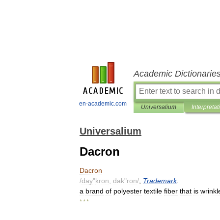
Academic Dictionarie
en-academic.com
Universalium
Interpretat
Universalium
Dacron
Dacron
/
day
"
kron
,
dak
"
ron
/
,
Trademark
.
a
brand
of
polyester
textile
fiber
that
is
wrinkl
* * *