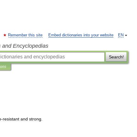
Remember this site
Embed dictionaries into your website
EN
s and Encyclopedias
Search!
ions
e
-
resistant
and
strong
.