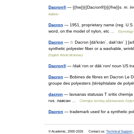
Dacron®
— {{hw}}{{Dacron®}}{{/hw}}s. m. in
italiano
Dacron
— 1951, proprietary name (reg. U.S. 
word, on the model of nylon, etc …
Etymology 
Dacron
— ☆ Dacron [dā′krän΄, dak′rän΄ ] [ar
synthetic polyester fiber or a washable, wrinkl
English World dictionary
Dacron®
— /dakˈron or dākˈron/ noun US 
Dacron
— Bobines de fibres en Dacron Le Dacr
groupe des polyesters (téréphtalate de poly
dacron
— lavsanas statusas T sritis chemija a
rus. лавсан …
Chemijos terminų aiškinamasis žody
Dacron
— trademark used for a synthetic pol
© Academic, 2000-2026
Contact us:
Technical Support
,