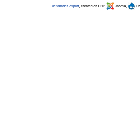
Dictionaries export
, created on PHP,
Joomla,
Dr