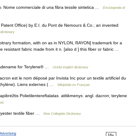
v. Nome commerciale di una fibra tessile sintetica …
Enciclopedia di
Patent Office) by E.I. du Pont de Nemours & Co.; an invented
dictionary
bitrary formation, with on as in NYLON, RAYON] trademark for a
e resistant fabric made from it n. [also d ] this fiber or fabric …
tradename for Terylene® …
Useful english dictionary
on est le nom déposé par Invista Inc pour un textile artificiel du
éthylène). Liens externes ( …
Wikipédia en Français
pibrėžtis Polietilentereftalatas. atitikmenys: angl. dacron; terylene
nas
yester textile fiber …
New Collegiate Dictionary
Advertising
18+