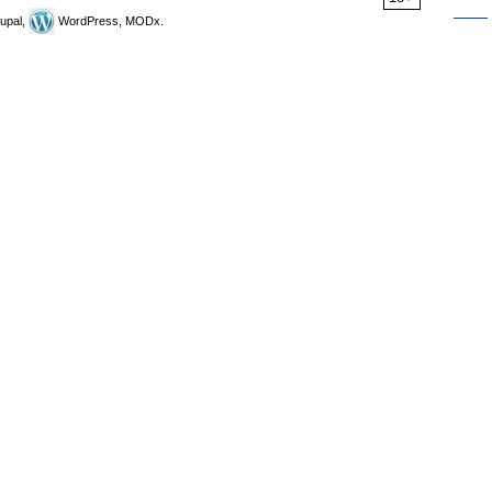
upal,
WordPress, MODx.