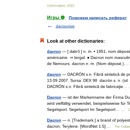
Universalium
.
2010
.
Игры ⚽
Поможем написать реферат
dacquoise
Look at other dictionaries:
dacron
— [ dakrɔ̃ ] n. m. • 1951; nom déposé 
américaine. ⇒ tergal. ● Dacron nom masculin
de Nemours. dacron n. m. (Nom déposé.
dacron
— DACRÓN s.n. Fibră sintetică de pro
13.09.2007. Sursa: DEX 98 dacrón s. n. (sil. 
DACRÓN s.n. Fibră sintetică de fabricaţie
Dacron
— ist der Markenname der Firma DuPo
wird vielfältig verwendet, beispielsweise für 
Segelsport. Segelsport Im Segelsport… …
D
Dacron
— n. [Trademark.] a brand of polyester 
dacron, Terylene. [WordNet 1.5] …
The Collabo