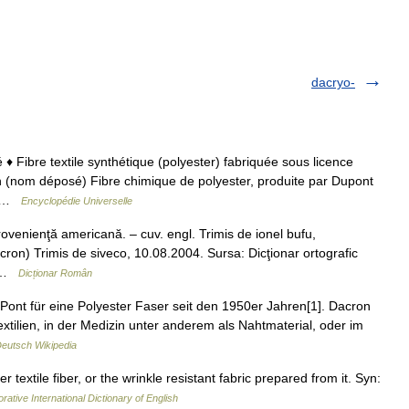
dacryo-
♦ Fibre textile synthétique (polyester) fabriquée sous licence
 (nom déposé) Fibre chimique de polyester, produite par Dupont
)… …
Encyclopédie Universelle
venienţă americană. – cuv. engl. Trimis de ionel bufu,
cron) Trimis de siveco, 10.08.2004. Sursa: Dicţionar ortografic
… …
Dicționar Român
nt für eine Polyester Faser seit den 1950er Jahren[1]. Dacron
Textilien, in der Medizin unter anderem als Nahtmaterial, oder im
eutsch Wikipedia
textile fiber, or the wrinkle resistant fabric prepared from it. Syn:
rative International Dictionary of English