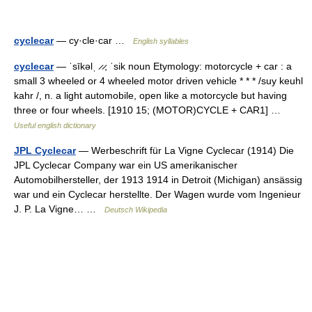
cyclecar
— cy·cle·car …
English syllables
cyclecar
— ˈsīkəlˌ ̷ ̷, ˈsik noun Etymology: motorcycle + car : a
small 3 wheeled or 4 wheeled motor driven vehicle * * * /suy keuhl
kahr /, n. a light automobile, open like a motorcycle but having
three or four wheels. [1910 15; (MOTOR)CYCLE + CAR1] …
Useful english dictionary
JPL Cyclecar
— Werbeschrift für La Vigne Cyclecar (1914) Die
JPL Cyclecar Company war ein US amerikanischer
Automobilhersteller, der 1913 1914 in Detroit (Michigan) ansässig
war und ein Cyclecar herstellte. Der Wagen wurde vom Ingenieur
J. P. La Vigne… …
Deutsch Wikipedia