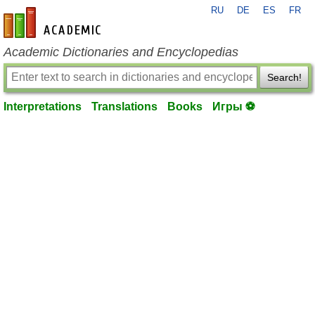
RU
DE
ES
FR
en-academic.com
Academic Dictionaries and Encyclopedias
Search!
Interpretations
Translations
Books
Игры ⚽