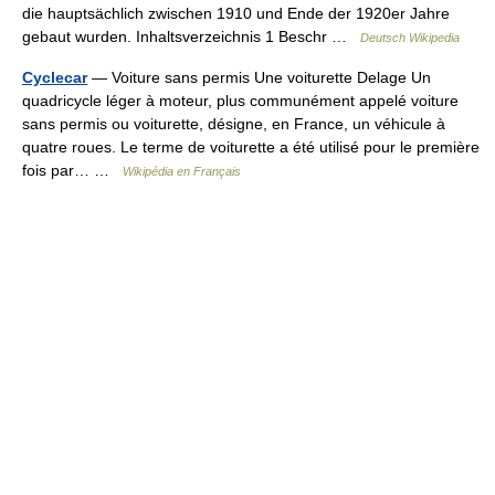
die hauptsächlich zwischen 1910 und Ende der 1920er Jahre
gebaut wurden. Inhaltsverzeichnis 1 Beschr …
Deutsch Wikipedia
Cyclecar
— Voiture sans permis Une voiturette Delage Un
quadricycle léger à moteur, plus communément appelé voiture
sans permis ou voiturette, désigne, en France, un véhicule à
quatre roues. Le terme de voiturette a été utilisé pour le première
fois par… …
Wikipédia en Français