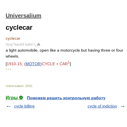
Universalium
cyclecar
cyclecar
/suy"keuhl kahr'/
,
n.
a light automobile, open like a motorcycle but having three or four
wheels.
1
[
1910-15; (
MOTOR
)CYCLE + CAR
]
* * *
Universalium
.
2010
.
Игры ⚽
Поможем решить контрольную работу
cycle billing
cycle of indiction